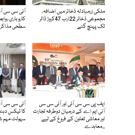
ملکی زرمبادلہ ذخائر میں اضافہ،
آئی سی سی آئ
مجموعی ذخائر 22ارب 47کروڑ ڈالر
کاروباری رواب
تک پہنچ گئے
سطحی مذاکر
ایف پی سی سی آئی اور آئی سی سی
آئی سی سی آئی 
آئی ایم اے کے درمیان دوطرفہ تجارت
کا ٹیکس دہن
اور معاشی تعاون کے فروغ کے لیے
سہولت مہم شرو
معاہدے...