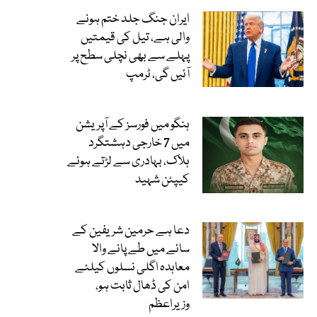
ایران جنگ جلد ختم ہونے
والی ہے، تیل کی قیمتیں
پہلے سے بھی نچلی سطح پر
آئیں گی، ٹرمپ
ہنگو میں فورسز کے آپریشن
میں 7 خارجی دہشتگرد
ہلاک، بہادری سے لڑتے ہوئے
کیپٹن شہید
دعا ہے حرمین شریفین کے
سائے میں طے پانے والا
معاہدہ اگلی نسلوں کیلئے
امن کی ڈھال ثابت ہو،
وزیراعظم