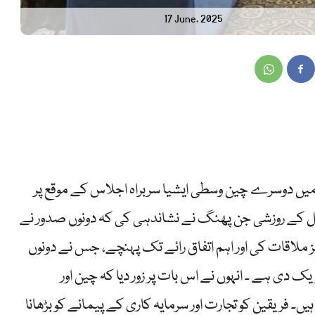
17 June, 2025
ں دوسرے چین وسطی ایشیا سربراہ اجلاس کے موقع پر
 کے روزشی جن پھنگ نے نشاندہی کی کہ دونوں صدور نے
ملاقات کی اور اہم اتفاق رائے تک پہنچے، جس نے دونوں
 دی ہے ۔ انہوں نے اس بات پر زور دیا کہ چین اور
۔ فریقین کو تجارت اور سرمایہ کاری کے پیمانے کو بڑھانا