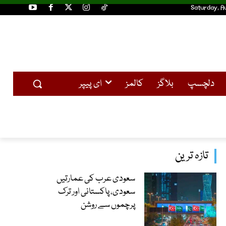
Saturday, A
دلچسپ
بلاگز
کالمز
ای پیپر
تازہ ترین
سعودی عرب کی عمارتیں
سعودی، پاکستانی اور ترک
پرچموں سے روشن