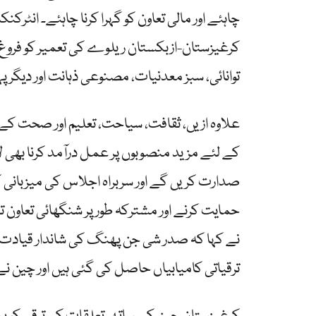
چاہئے اور مالی تعاون کو گہرا کرنا چاہئے۔ انٹرکن
کرغیزستان-ازبکستان ریلوے کی تعمیر کو فروغ د
توانائی، سبز معدنیات، مصنوعی ذہانت اور دیگر پ
علاوہ ازیں، ثقافت، سیاحت، تعلیم اور صحت کے شعب
کے لئے مزید منصوبوں پر عمل درآمد کرنا بھی ل
صدارت کریں گے اور سربراہ اجلاس کی میزبان
حمایت کرنے اور مشترکہ طور پر شنگھائی تعاون تن
نے کہا کہ صدر شی جن پھنگ کی شاندار قیادت م
ترقیاتی کامیابیاں حاصل کی گئی ہیں اور چین نے ب