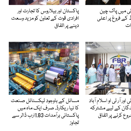
ی میں پاک چین
پاکستان اور بیلاروس کا تجارت اور
ط کے فروغ پر اعلی
افرادی قوت کے تعاون کو مزید وسعت
ات
دینے پر اتفاق
اور آر ٹی او اسلام آباد
مسائل کے باوجود ٹیکسٹائل صنعت
دگان کے لیے مشترکہ
کا نیا ریکارڈ، صرف ایک ماہ میں
ع کرنے پر اتفاق
پاکستانی برآمدات 1.83ارب ڈالر سے
تجاوز