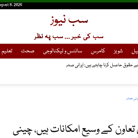
ugust 8, 2026
سب نیوز
سب کی خبر ... سب پہ نظر
یل
شوبز
کامرس
سائنس و ٹیکنالوجی
صحت
تعلیم
 حقوق حاصل کرنا چاہتے ہیں: ایرانی صدر
ینی صدر
تعاون کے وسیع امکانات ہیں، چینی