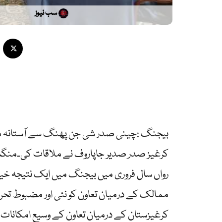
سب نیوز
بیجنگ :چینی صدر شی جن پھنگ سے آستانہ می
کرغیز صدر صدیر جاپاروف نے ملاقات کی۔منگل
رواں سال فروری میں بیجنگ میں ایک نتیجہ خیز 
ممالک کے درمیان تعاون کو نئی اور مضبوط تحریک
کرغیزستان کے درمیان تعاون کے وسیع امکانات ہیں