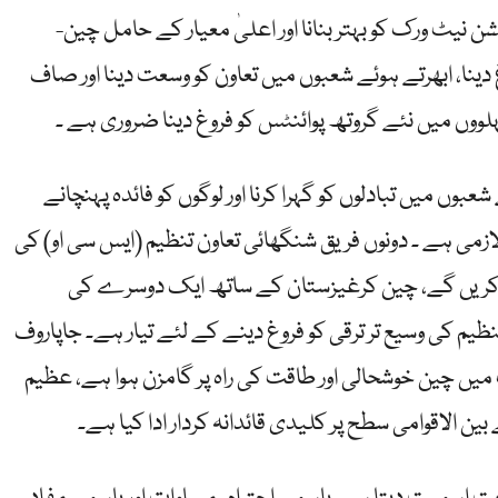
کشن نیٹ ورک کو بہتر بنانا اور اعلیٰ معیار کے حامل چین-
ینا، ابھرتے ہوئے شعبوں میں تعاون کو وسعت دینا اور صاف
ہلووں میں نئے گروتھ پوائنٹس کو فروغ دینا ضروری ہے ۔
وں میں تبادلوں کو گہرا کرنا اور لوگوں کو فائدہ پہنچانے
ازمی ہے ۔ دونوں فریق شنگھائی تعاون تنظیم (ایس سی او) کی
ی کریں گے، چین کرغیزستان کے ساتھ ایک دوسرے کی
ظیم کی وسیع تر ترقی کو فروغ دینے کے لئے تیار ہے۔ جاپاروف
یں چین خوشحالی اور طاقت کی راہ پر گامزن ہوا ہے، عظیم
ین الاقوامی سطح پر کلیدی قائدانہ کردار ادا کیا ہے۔