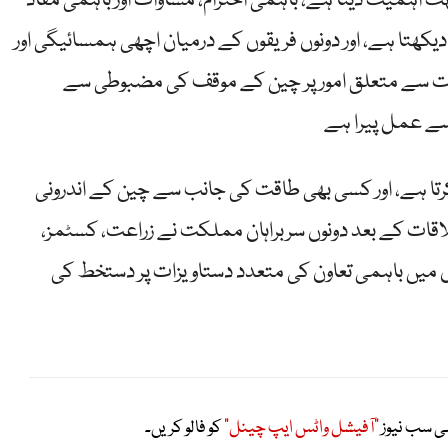
ت اہمیت دیتا ہے، باہمی احترام، مساوات اور باہمی مفاد
کھتا ہے، اور دونوں فریقوں کے درمیان اچھی ہمسائیگی اور
ادات سے متعلق امور پر چین کے موقف کی مضبوطی سے
کرتا ہے، اور کسی بھی طاقت کی جانب سے چین کے اندرونی
ات کے بعد دونوں سربراہان مملکت نے زراعت، کسٹمز،
ں میں باہمی تعاون کی متعدد دستاویزات پر دستخط کی
ی سب نیوز
"آفیشل واٹس ایپ چینل"
کو فالو کریں۔