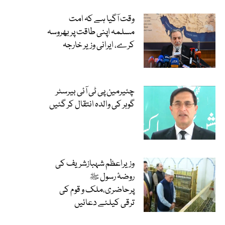
وقت آگیا ہے کہ امت
مسلمہ اپنی طاقت پر بھروسہ
کرے، ایرانی وزیر خارجہ
چئیرمین پی ٹی آئی بیرسٹر
گوہر کی والدہ انتقال کر گئیں
وزیراعظم شہبازشریف کی
روضۂ رسول ﷺ
پرحاضری،ملک و قوم کی
ترقی کیلئے دعائیں