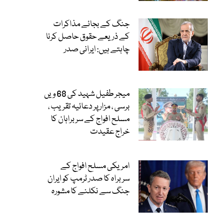
جنگ کے بجائے مذاکرات
کے ذریعے حقوق حاصل کرنا
چاہتے ہیں: ایرانی صدر
میجر طفیل شہید کی 68 ویں
برسی ، مزار پر دعائیہ تقریب ،
مسلح افواج کے سربراہان کا
خراج عقیدت
امریکی مسلح افواج کے
سربراہ کا صدر ٹرمپ کو ایران
جنگ سے نکلنے کا مشورہ