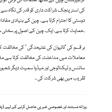
کرغیزستان چین کے ساتھ تعلقات کی ترقی کو بہ
کی اسٹریٹجک شراکت داری کو قدر کی نگاہ سے دی
دوستی کا احترام کرتا ہے، چین کے بنیادی مف
حمایت کرتا ہے، ایک چین کے اصول پر سختی سے عمل پیرا ہے،
ہر قسم کی “تائیوان کی علیحدگی ” کی مخالفت 
معاملات میں مداخلت کی مخالفت کرتا ہے.ملاق
سائنس و ٹیکنالوجی اور میڈیا سمیت دیگر شعبو
تقریب میں بھی شرکت کی ۔
روزانہ مستند اور خصوصی خبریں حاصل کرنے کے لیے ڈیل