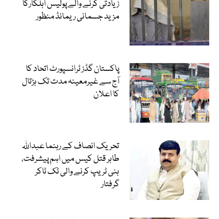
زیادتی کرنے والے پولیس اہلکارکا
مزید جسمانی ریمانڈ منظور
پاکستان گڈز ٹرانسپورٹ اتحاد کا
آج سے غیرمعینہ مدت تک ہڑتال
کا اعلان
تحریک انصاف کے رہنما عبداللہ
طاہر قتل کیس میں اہم پیشرفت،
ہنی ٹریپ کرنے والی ٹک ٹاکر
گرفتار