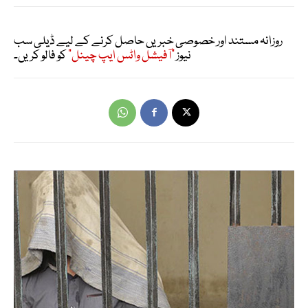
روزانہ مستند اور خصوصی خبریں حاصل کرنے کے لیے ڈیلی سب
نیوز
"آفیشل واٹس ایپ چینل"
کو فالو کریں۔