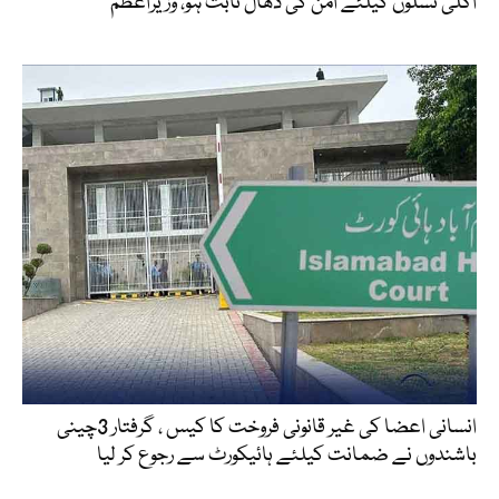
اگلی نسلوں کیلئے امن کی ڈھال ثابت ہو، وزیراعظم
انسانی اعضا کی غیر قانونی فروخت کا کیس ، گرفتار 3چینی
باشندوں نے ضمانت کیلئے ہائیکورٹ سے رجوع کر لیا