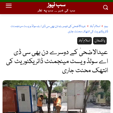
سب نیوز
سب کی خبر ... سب پہ نظر
ہوم
اسلام آباد
عیدالاضحیٰ کے دوسرے دن بھی سی ڈی اے سولڈ ویسٹ مینجمنٹ
ڈائریکٹوریٹ کی انتھک محنت جاری
پاکستان
اسلام آباد
عیدالاضحیٰ کے دوسرے دن بھی سی ڈی
اے سولڈ ویسٹ مینجمنٹ ڈائریکٹوریٹ کی
انتھک محنت جاری