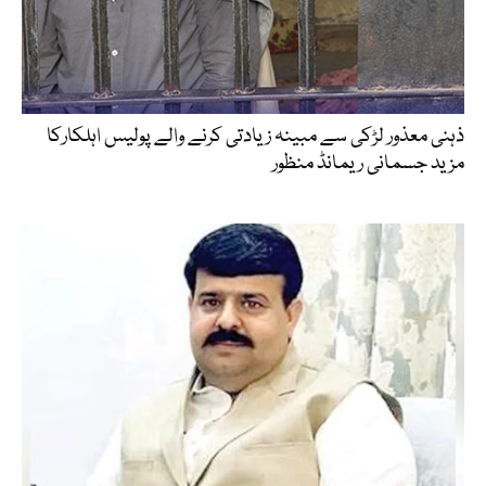
ذہنی معذور لڑکی سے مبینہ زیادتی کرنے والے پولیس اہلکارکا
مزید جسمانی ریمانڈ منظور