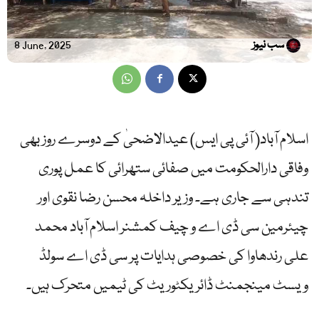
سب نیوز
8 June, 2025
اسلام آباد( آئی پی ایس) عیدالاضحیٰ کے دوسرے روز بھی
وفاقی دارالحکومت میں صفائی ستھرائی کا عمل پوری
تندہی سے جاری ہے۔ وزیر داخلہ محسن رضا نقوی اور
چیئرمین سی ڈی اے و چیف کمشنر اسلام آباد محمد
علی رندھاوا کی خصوصی ہدایات پر سی ڈی اے سولڈ
ویسٹ مینجمنٹ ڈائریکٹوریٹ کی ٹیمیں متحرک ہیں۔