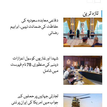
تازہ ترین
دفاعی معاہدہ سعودیہ کی
حفاظت کی ضمانت نہیں، ابراہیم
رضائی
شہدا اور غازیوں کو سول اعزازات
دینے کی منظوری، 78 نام فہرست
میں شامل
تجارتی جہازوں پر حملوں کے
جواب میں امریکا کی ایران پر نئی