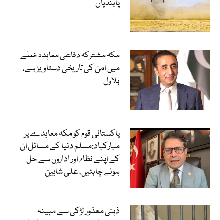
پابندیاں
مکہ مشترکہ دفاعی معاہدہ خطے
میں امن کی تاریخی دستاویز ہے،
بلاول
پاکستانی قوم کو مکہ معاہدے پر
مبارکباد:مسلم دنیا کے مسائل ان
کے اپنے نظام اور اداروں سے حل
ہونے چاہئیں، علی شاہین
ذہنی معذور لڑکی سے مبینہ