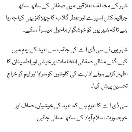
شہر کے مختلف علاقوں میں صفائی کے ساتھ ساتھ
جراثیم کش اسپرے اور عطر گلاب کا چھڑکاؤ بھی کیا جا رہا
ہے تاکہ شہریوں کو خوشگوار ماحول میسر آ سکے۔
شہریوں نے سی ڈی اے کی جانب سے عید کے ایام میں
کیے گئے مثالی صفائی انتظامات پر خوشی اور اطمینان کا
اظہار کرتے ہوئے ادارے کی کاوشوں کو سراہا اور ٹیم کو خراجِ
تحسین پیش کیا۔
سی ڈی اے کا عزم ہے کہ عید کی خوشیاں، صاف اور
خوبصورت اسلام آباد کے ساتھ منائی جائیں۔