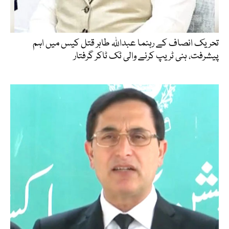
تحریک انصاف کے رہنما عبداللہ طاہر قتل کیس میں اہم
پیشرفت، ہنی ٹریپ کرنے والی ٹک ٹاکر گرفتار