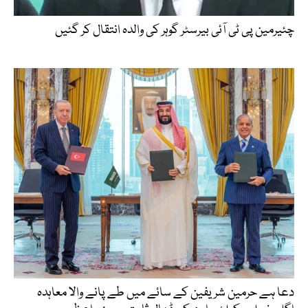
چئیرمین پی ٹی آئی بیرسٹر گوہر کی والدہ انتقال کر گئیں
دعا ہے حرمین شریفین کے سائے میں طے پانے والا معاہدہ