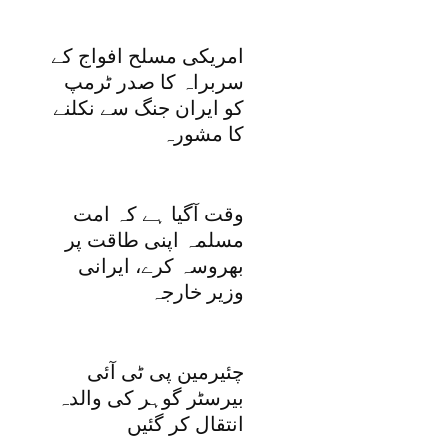
امریکی مسلح افواج کے
سربراہ کا صدر ٹرمپ
کو ایران جنگ سے نکلنے
کا مشورہ
وقت آگیا ہے کہ امت
مسلمہ اپنی طاقت پر
بھروسہ کرے، ایرانی
وزیر خارجہ
چئیرمین پی ٹی آئی
بیرسٹر گوہر کی والدہ
انتقال کر گئیں