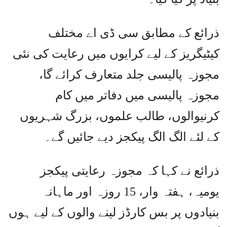
ذرائع کے مطابق سی ڈی اے مختلف
کیٹیگریز کے لیے کرایوں میں رعایت کی نئی
مجوزہ پالیسی جلد متعارف کرائے گا،
مجوزہ پالیسی میں دفاتر میں کام
کرنیوالوں، طالب علموں، بزرگ شہریوں
کے لئے الگ الگ پیکجز دیے جائیں گے۔
ذرائع نے کہا کہ مجوزہ رعایتی پیکجز
یومیہ، ہفتہ وار، 15 روزہ اور ماہانہ
بنیادوں پر بس کارڈز لینے والوں کے لیے ہوں