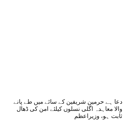
دعا ہے حرمین شریفین کے سائے میں طے پانے
والا معاہدہ اگلی نسلوں کیلئے امن کی ڈھال
ثابت ہو، وزیراعظم