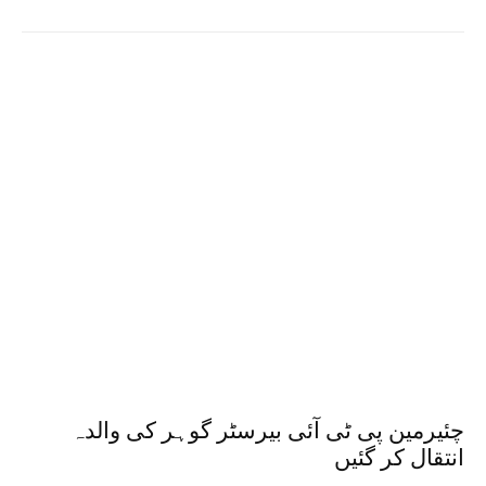
چئیرمین پی ٹی آئی بیرسٹر گوہر کی والدہ
انتقال کر گئیں