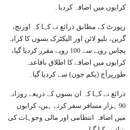
کرایوں میں اضافہ کردیا۔
رپورٹ کے مطابق ذرائع نے کہا کہ اورنج،
گرین، بلیو لائن اور الیکٹرک بسوں کا کرایہ
پچاس روپے سے 100 روپے مقرر کردیا گیا،
کرایوں میں اضافے کا اطلاق باقاعدہ
طورپرآج (یکم جون) سے کردیا گیا۔
ذرائع نے کہا کہ ان بسوں کے ذریعے روزانہ
90 ہزار مسافر سفر کرتے ہیں، کرایوں
میں اضافہ انتظامی اور مالی وجوہات کی
بنیاد پر کیا گیا۔