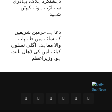
دہشتگرد ہلاک، بہادری
سے لڑتے ہوئے کیپٹن
شہید
دعا ہے حرمین شریفین
کے سائے میں طے پانے
والا معاہدہ اگلی نسلوں
کیلئے امن کی ڈھال ثابت
ہو، وزیراعظم