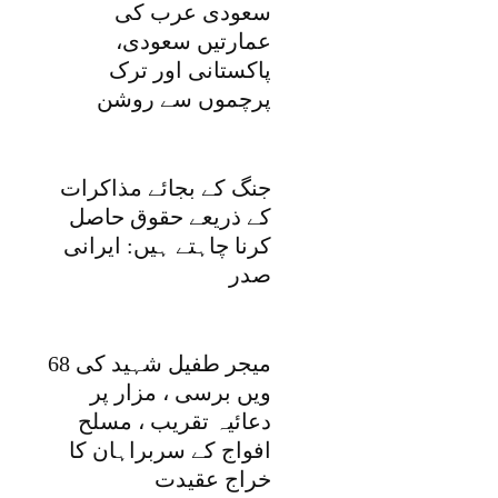
سعودی عرب کی
عمارتیں سعودی،
پاکستانی اور ترک
پرچموں سے روشن
جنگ کے بجائے مذاکرات
کے ذریعے حقوق حاصل
کرنا چاہتے ہیں: ایرانی
صدر
میجر طفیل شہید کی 68
ویں برسی ، مزار پر
دعائیہ تقریب ، مسلح
افواج کے سربراہان کا
خراج عقیدت