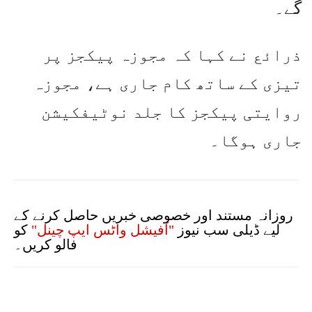
گے۔
ذرائع نے کہا کہ مجوزہ پیکجز پر
تیزی کے ساتھ کام جاری ہے، مجوزہ
روایتی پیکجز کا جلد نوٹیفکیشن
جاری ہوگا۔
روزانہ مستند اور خصوصی خبریں حاصل کرنے کے
لیے ڈیلی سب نیوز
"آفیشل واٹس ایپ چینل"
کو
فالو کریں۔