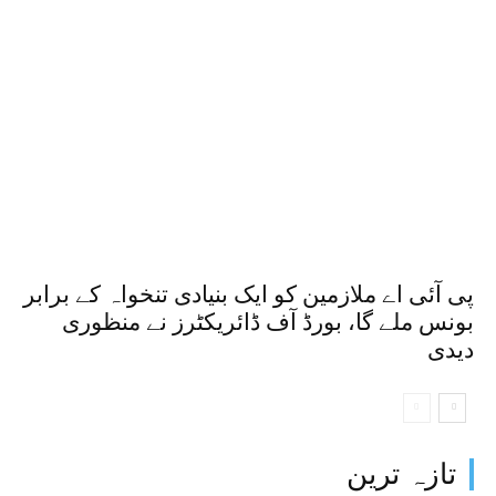
پی آئی اے ملازمین کو ایک بنیادی تنخواہ کے برابر
بونس ملے گا، بورڈ آف ڈائریکٹرز نے منظوری
دیدی
تازہ ترین