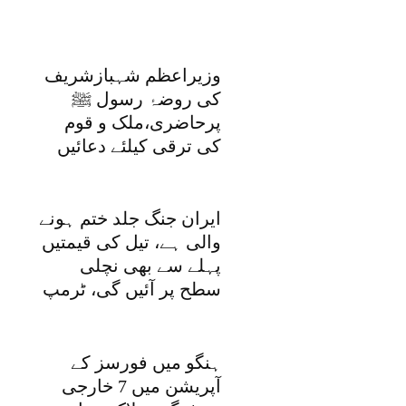
وزیراعظم شہبازشریف
کی روضۂ رسول ﷺ
پرحاضری،ملک و قوم
کی ترقی کیلئے دعائیں
ایران جنگ جلد ختم ہونے
والی ہے، تیل کی قیمتیں
پہلے سے بھی نچلی
سطح پر آئیں گی، ٹرمپ
ہنگو میں فورسز کے
آپریشن میں 7 خارجی