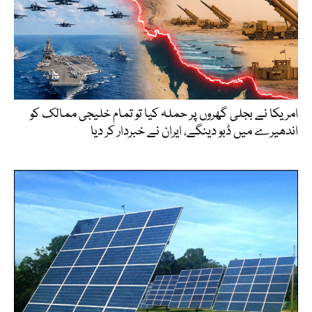
امریکا نے بجلی گھروں پر حملہ کیا تو تمام خلیجی ممالک کو
اندھیرے میں ڈبو دینگے، ایران نے خبردار کر دیا