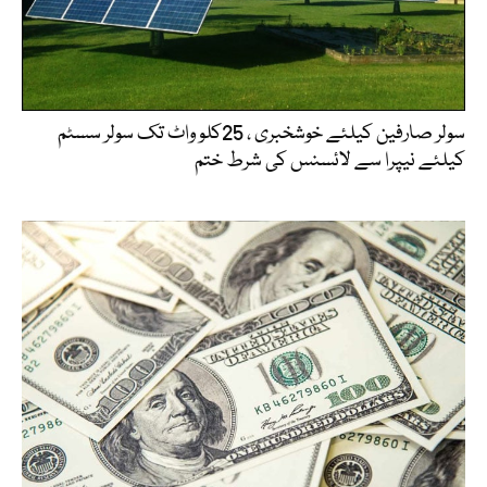
سولر صارفین کیلئے خوشخبری ، 25کلو واٹ تک سولر سسٹم
کیلئے نیپرا سے لائسنس کی شرط ختم