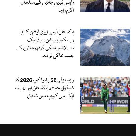
واپس نہیں جائیں گے،سلمان
اکرم راجا
پاکستان آرمی ایوی ایشن کا بڑا
ریسکیو آپریشن، براڈ پیک
سے7غیر ملکی کوہ پیمائوں کے
جسد خاکی برآمد
ویمنز ٹی 20ایشیا کپ 2026 کا
شیڈول جاری، پاکستان اور بھارت
ایک ہی گروپ میں شامل