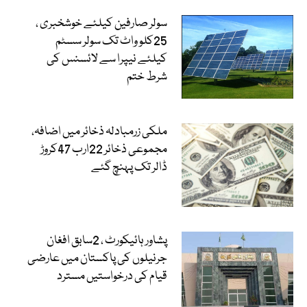
سولر صارفین کیلئے خوشخبری ،
25کلو واٹ تک سولر سسٹم
کیلئے نیپرا سے لائسنس کی
شرط ختم
ملکی زرمبادلہ ذخائر میں اضافہ،
مجموعی ذخائر 22ارب 47کروڑ
ڈالر تک پہنچ گئے
پشاور ہائیکورٹ ، 2سابق افغان
جرنیلوں کی پاکستان میں عارضی
قیام کی درخواستیں مسترد