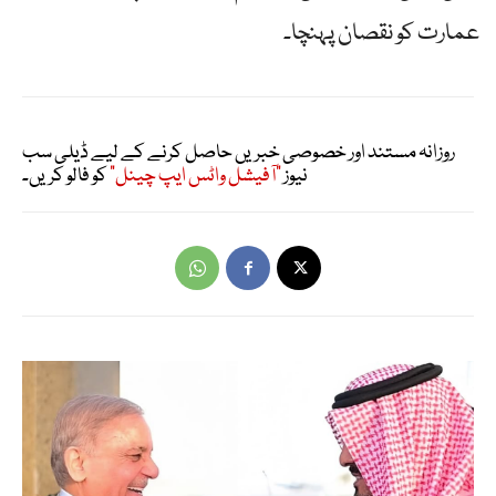
عمارت کو نقصان پہنچا۔
روزانہ مستند اور خصوصی خبریں حاصل کرنے کے لیے ڈیلی سب
نیوز
"آفیشل واٹس ایپ چینل"
کو فالو کریں۔