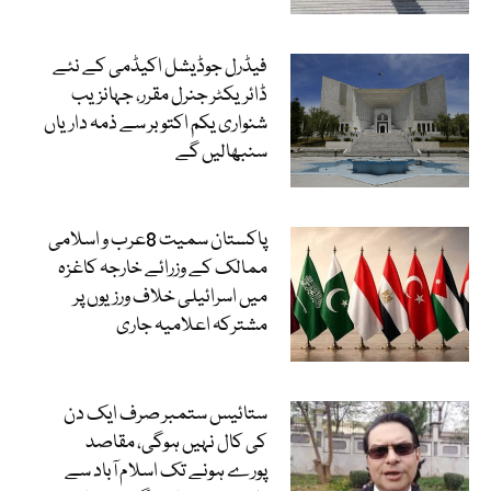
فیڈرل جوڈیشل اکیڈمی کے نئے
ڈائریکٹر جنرل مقرر، جہانزیب
شنواری یکم اکتوبر سے ذمہ داریاں
سنبھالیں گے
پاکستان سمیت 8عرب و اسلامی
ممالک کے وزرائے خارجہ کاغزہ
میں اسرائیلی خلاف ورزیوں پر
مشترکہ اعلامیہ جاری
ستائیس ستمبر صرف ایک دن
کی کال نہیں ہوگی، مقاصد
پورے ہونے تک اسلام آباد سے