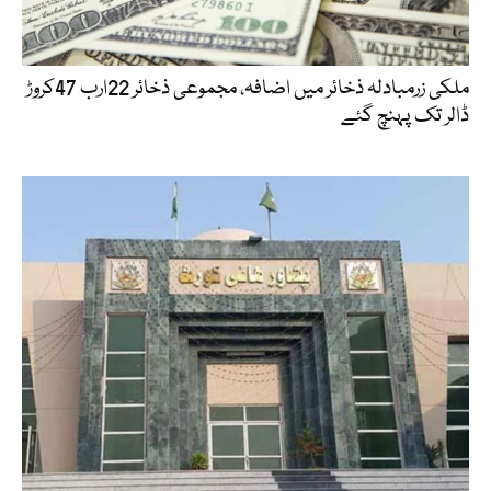
ملکی زرمبادلہ ذخائر میں اضافہ، مجموعی ذخائر 22ارب 47کروڑ
ڈالر تک پہنچ گئے