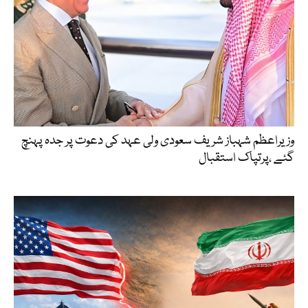
وزیراعظم شہباز شریف سعودی ولی عہد کی دعوت پر جدہ پہنچ
گئے ،پرتپاک استقبال