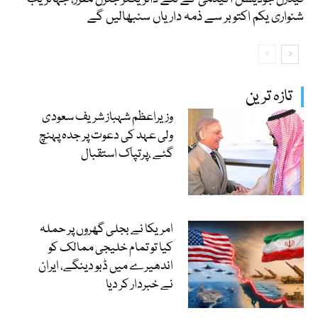
شنواری یکم اکتوبر سے ذمہ داریاں سنبھالیں گے
تازہ ترین
وزیراعظم شہباز شریف سعودی
ولی عہد کی دعوت پر جدہ پہنچ
گئے ،پرتپاک استقبال
امریکا نے بجلی گھروں پر حملہ
کیا تو تمام خلیجی ممالک کو
اندھیرے میں ڈبو دینگے، ایران
نے خبردار کر دیا