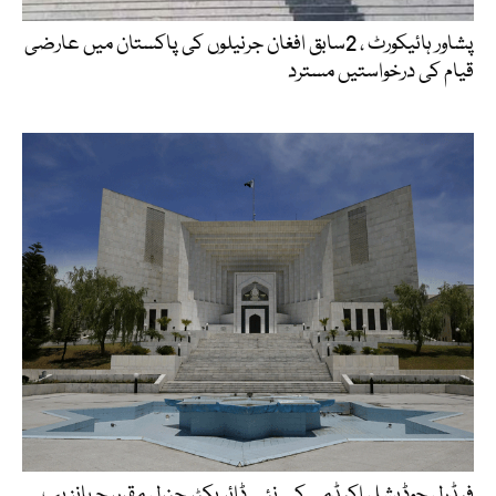
پشاور ہائیکورٹ ، 2سابق افغان جرنیلوں کی پاکستان میں عارضی
قیام کی درخواستیں مسترد
فیڈرل جوڈیشل اکیڈمی کے نئے ڈائریکٹر جنرل مقرر، جہانزیب