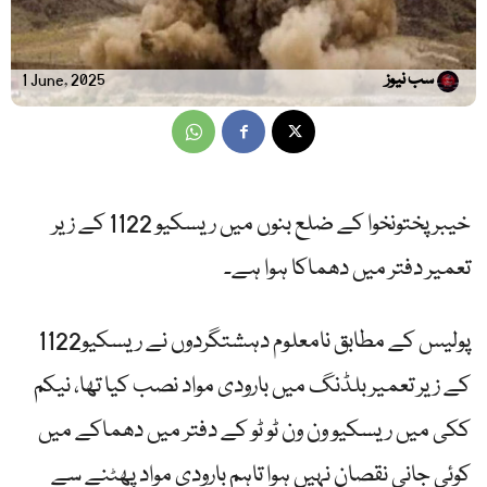
سب نیوز
1 June, 2025
خیبرپختونخوا کے ضلع بنوں میں ریسکیو 1122 کے زیر
تعمیر دفتر میں دھماکا ہوا ہے۔
پولیس کے مطابق نامعلوم دہشتگردوں نے ریسکیو1122
کے زیر تعمیر بلڈنگ میں بارودی مواد نصب کیا تھا، نیکم
ککی میں ریسکیو ون ون ٹو ٹو کے دفتر میں دھماکے میں
کوئی جانی نقصان نہیں ہوا تاہم بارودی مواد پھٹنے سے