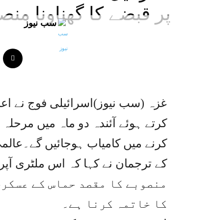
پر قبضے کا گھناونا منص
سب نیوز
غزہ (سب نیوز)اسرائیلی فوج نے اعل
کرنے میں کامیاب ہوجائیں گے۔عالم
منصوبے کا مقصد حماس کے عسکری
کا خاتمہ کرنا ہے۔