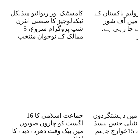
ولیم پاکستان کے
کامسٹیک اور ریوائیو میڈیکل
یں آف شور
ٹیکنالوجیز کا صنعتی انٹرن
ے جا رہی ہے:
شپ پروگرام شروع، 5
ممالک کے نوجوان منتخب
میں دہشتگردوں
جماعت اسلامی کا 16
نٹیلی جنس بیسڈ
اگست کو چاروں صوبوں
کارروائیاں، 15خوارج جہنم
میں بیک وقت دھرنے دینے کا