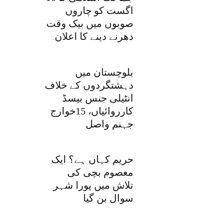
اگست کو چاروں
صوبوں میں بیک وقت
دھرنے دینے کا اعلان
بلوچستان میں
دہشتگردوں کے خلاف
انٹیلی جنس بیسڈ
کارروائیاں، 15خوارج
جہنم واصل
حریم کہاں ہے؟ ایک
معصوم بچی کی
تلاش میں پورا شہر
سوال بن گیا