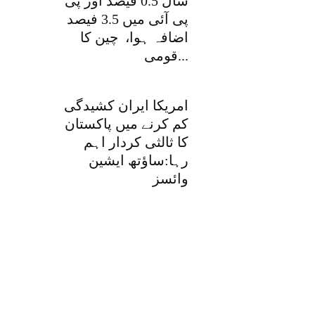
سال 0.5 فیصد اور پی
پی آئی میں 3.5 فیصد
اضافہ ہوا، چین کا
قومی...
امریکا ایران کشیدگی
کم کرنے میں پاکستان
کا ثالثی کردار اہم
رہا:ساؤتھ ایشین
وائسز