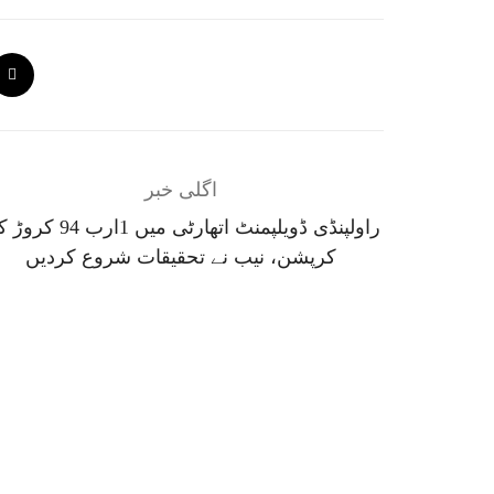
اگلی خبر
راولپنڈی ڈویلپمنٹ اتھارٹی میں 1ارب 
کرپشن، نیب نے تحقیقات شروع کردیں