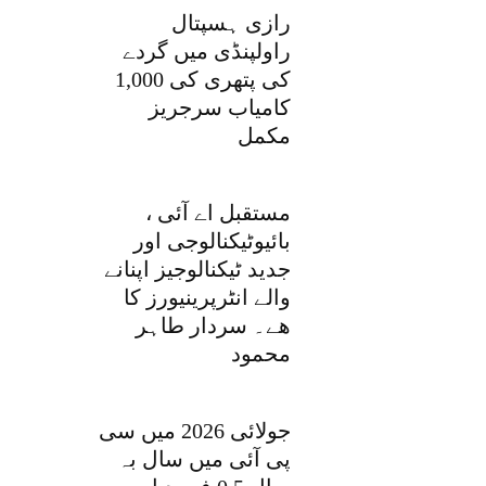
رازی ہسپتال
راولپنڈی میں گردے
کی پتھری کی 1,000
کامیاب سرجریز
مکمل
مستقبل اے آئی ،
بائیوٹیکنالوجی اور
جدید ٹیکنالوجیز اپنانے
والے انٹرپرینیورز کا
ھے۔ سردار طاہر
محمود
جولائی 2026 میں سی
پی آئی میں سال بہ