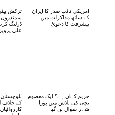
امریکی نائب صدر کا ایران
ترکش پیٹر
کے ساتھ مذاکرات میں
سمندروں م
پیشرفت کا دعویٰ
ڈرلنگ کرن
علی پرویز
حریم کہاں ہے؟ ایک معصوم
بلوچستان 
بچی کی تلاش میں پورا
کے خلاف ا
شہر سوال بن گیا