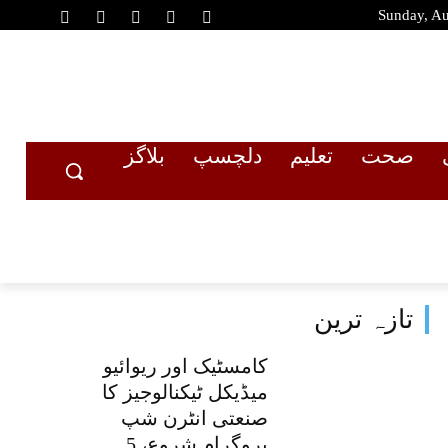
Sunday, Au
صحت
تعلیم
دلچسپ
بلاگز
تازہ ترین
کامسٹیک اور ریوائیو
میڈیکل ٹیکنالوجیز کا
صنعتی انٹرن شپ
پروگرام شروع، 5