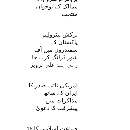
ممالک کے نوجوان
منتخب
ترکش پیٹرولیم
پاکستان کے
سمندروں میں آف
شور ڈرلنگ کرنے جا
رہی ہے: علی پرویز
امریکی نائب صدر کا
ایران کے ساتھ
مذاکرات میں
پیشرفت کا دعویٰ
جماعت اسلامی کا 16