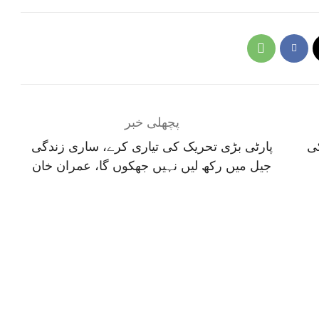
پچھلی خبر
94 کروڑ کی
پارٹی بڑی تحریک کی تیاری کرے، ساری زندگی
جیل میں رکھ لیں نہیں جھکوں گا، عمران خان