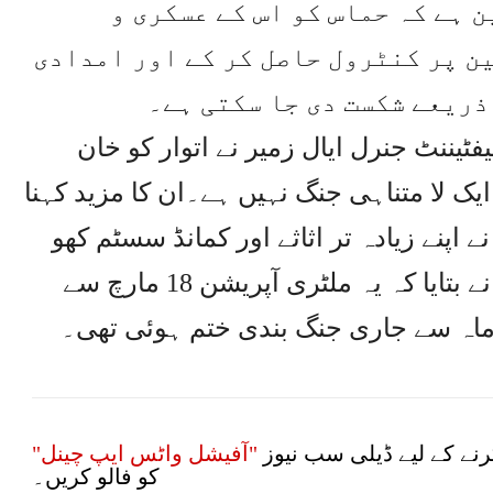
 ہے کہ حماس کو اس کے عسکری و
ن پر کنٹرول حاصل کر کے اور امدادی
ذریعے شکست دی جا سکتی ہے۔
یننٹ جنرل ایال زمیر نے اتوار کو خان
یک لا متناہی جنگ نہیں ہے۔ان کا مزید کہنا
اپنے زیادہ تر اثاثے اور کمانڈ سسٹم کھو
دیے ہیں۔اسرائیلی فوج کے ترجمان نے بتایا کہ یہ ملٹری آپریشن 18 مارچ سے
ماہ سے جاری جنگ بندی ختم ہوئی تھی۔
نے کے لیے ڈیلی سب نیوز
"آفیشل واٹس ایپ چینل"
کو فالو کریں۔