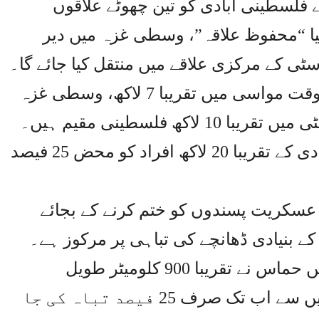
لسطینی آبادی کو تین چھوٹے علاقوں
یا “محفوظ علاقہ”، وسطی غزہ میں دیر
 سٹی کے مرکزی علاقے میں منتقل کیا جائے گا۔
اسرائیلی فوج کا اندازہ ہے کہ اس وقت مواسی میں تقریبا 7 لاکھ، وسطی غزہ
میں 3 سے ساڑھے 3 لاکھ اور غزہ سٹی میں تقریبا 10 لاکھ فلسطینی مقیم ہیں۔
اس کا مطلب ہے کہ غزہ کی کل آبادی کے تقریبا 20 لاکھ افراد کو محض 25 فیصد
 عسکریت پسندوں کو ختم کرنے کے بجائے
ے بنیادی ڈھانچے کی تباہی پر مرکوز ہے۔
اسرائیلی فوج کا کہنا ہے کہ غزہ میں حماس نے تقریبا 900 کلومیٹر طویل
سرنگوں کا جال بچھایا گیا ہے جن میں سے اب تک صرف 25 فیصد تباہ کی جا