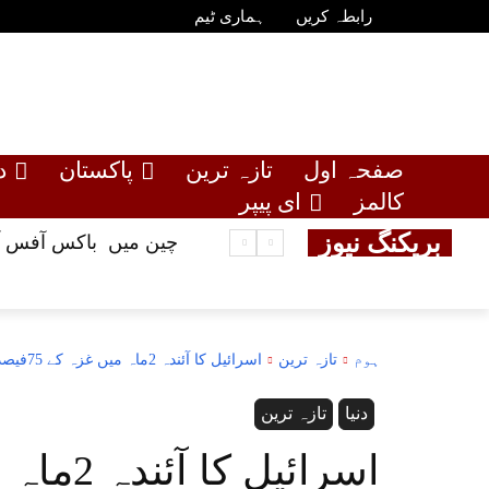
رابطہ کریں
ہماری ٹیم
صفحہ اول
تازہ ترین
پاکستان
د
کالمز
ای پیپر
بریکنگ نیوز
چین میں باکس آفس آمدنی 24 بلین یوآن سے
ہوم
تازہ ترین
اسرائیل کا آئندہ 2ماہ میں غزہ کے 75فیصد علاقے پر قبضے کا گھناونا منصوبہ
دنیا
تازہ ترین