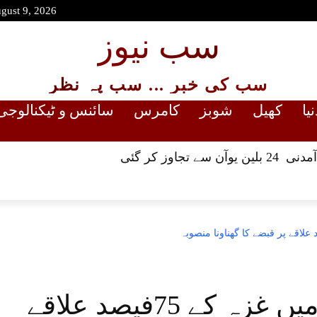
gust 9, 2026
سب نیوز
سب کی خبر ... سب پہ نظر
نیا
کھیل
شوبز
کامرس
سائنس و ٹیکنالوجی
 تجاوز کر گئی
اسرائیل کا آئندہ 2ماہ میں غزہ کے 75فیصد علاقے