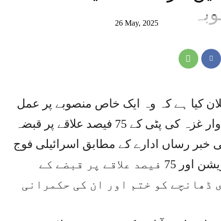
وبہ
26 May, 2025
ان کیا ہے کہ وہ ایک خاص منصوبے پر عمل
کرتے ہوئے آئندہ دو ماہ میں مرحلہ وار غزہ کی پٹی کے 75 فیصد علاقے پر قبضہ
ی خبر رساں ادارے کے مطابق اسرائیلی فوج
کے ترجمان نے کہا کہ اس ملٹری آپریشن اور 75 فیصد علاقے پر قبضے کے
 ڈھانچے کو ختم اور ان کی حکمرانی