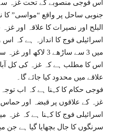
اس فوجی منصوبے کے تحت غزہ سے ف
جنوبی ساحل پر واقع “مواسی” کا ن
البلح اور نصیرات کا علاقہ اور غزہ
علاقے میں محدود کیا جائے گا۔
فوجی حکام کا کہنا ہے کہ اب توجہ
غزہ کے علاقوں پر قبضہ اور حماس ک