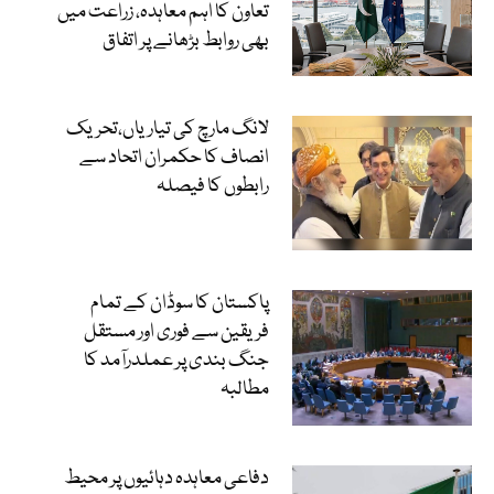
تعاون کا اہم معاہدہ، زراعت میں
بھی روابط بڑھانے پر اتفاق
لانگ مارچ کی تیاریاں،تحریک
انصاف کا حکمران اتحاد سے
رابطوں کا فیصلہ
پاکستان کا سوڈان کے تمام
فریقین سے فوری اور مستقل
جنگ بندی پر عملدرآمد کا
مطالبہ
دفاعی معاہدہ دہائیوں پر محیط