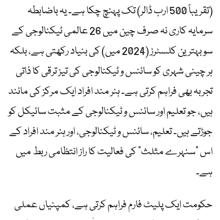
(تقریباً 500 ارب ڈالر) تک پہنچ چکا ہے۔ یہ باضابطہ
سرمایہ کاری نہ صرف چین میں 26 عالمی ٹیکنالوجی کے
سو بہترین کلسٹرز (2024 میں) کی بنیاد رکھتی ہے، بلکہ
ہر چینی شہری کو سائنس و ٹیکنالوجی کی تیز ترقی کا ذاتی
تجربہ بھی فراہم کرتی ہے۔ ہنر مند افراد ایک مرکز کی مانند
ہیں، جو تعلیم اور سائنس و ٹیکنالوجی کے مثبت سائیکل کو
جوڑتے ہیں۔ تعلیم، سائنس و ٹیکنالوجی، اور ہنر مند افراد کے
اس “سنہرے مثلث” کی فعالیت کا راز انتظامی ربط میں
ہے۔
حکومت ایک پلیٹ فارم فراہم کرتی ہے، کمپنیاں عملی