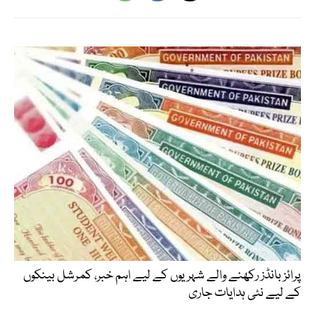
پرائز بانڈز رکھنے والے شہریوں کے لیے اہم خبر، کمرشل بینکوں
کے لیے نئی ہدایات جاری