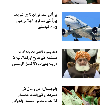
پی آئی اے کی نجکاری کے بعد
بورڈ کے اہم ترین اجلاس میں
بڑے فیصلے
دعا ہے دفاعی معاہدہ امت
مسلمہ کے عروج اور نشاِ ثانیہ کا
ذریعہ بنے: مولانا فضل الرحمان
بلوچستان؛ امن و امان کی
صورتحال کے باعث خضدار،
قلات، حب میں ضمنی بلدیاتی