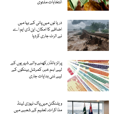
انتخابات ملتوی
دریا ئوں میں پانی کے بہا میں
اضافے کا امکان، این ڈی ایم اے
نے الرٹ جاری کردیا
پرائز بانڈز رکھنے والے شہریوں کے
لیے اہم خبر، کمرشل بینکوں کے
لیے نئی ہدایات جاری
ویلنگٹن میں پاک نیوزی لینڈ
مذاکرات، تعلیم کے شعبے میں