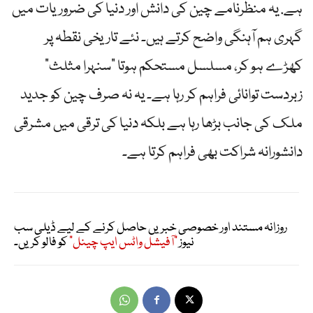
ہے. یہ منظرنامے چین کی دانش اور دنیا کی ضروریات میں
گہری ہم آہنگی واضح کرتے ہیں۔ نئے تاریخی نقطہ پر
کھڑے ہو کر، مسلسل مستحکم ہوتا “سنہرا مثلث”
زبردست توانائی فراہم کر رہا ہے۔ یہ نہ صرف چین کو جدید
ملک کی جانب بڑھا رہا ہے بلکہ دنیا کی ترقی میں مشرقی
دانشورانہ شراکت بھی فراہم کرتا ہے۔
روزانہ مستند اور خصوصی خبریں حاصل کرنے کے لیے ڈیلی سب
نیوز
"آفیشل واٹس ایپ چینل"
کو فالو کریں۔