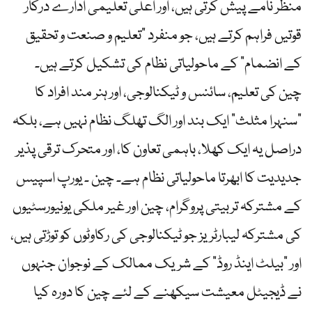
منظر نامے پیش کرتی ہیں، اور اعلیٰ تعلیمی ادارے درکار
قوتیں فراہم کرتے ہیں، جو منفرد “تعلیم و صنعت و تحقیق
کے انضمام” کے ماحولیاتی نظام کی تشکیل کرتے ہیں۔
چین کی تعلیم، سائنس و ٹیکنالوجی، اور ہنر مند افراد کا
“سنہرا مثلث” ایک بند اور الگ تھلگ نظام نہیں ہے، بلکہ
دراصل یہ ایک کھلا، باہمی تعاون کا، اور متحرک ترقی پذیر
جدیدیت کا ابھرتا ماحولیاتی نظام ہے۔ چین ۔ یورپ اسپیس
کے مشترکہ تربیتی پروگرام، چین اور غیر ملکی یونیورسٹیوں
کی مشترکہ لیبارٹریز جو ٹیکنالوجی کی رکاوٹوں کو توڑتی ہیں،
اور “بیلٹ اینڈ روڈ” کے شریک ممالک کے نوجوان جنہوں
نے ڈیجیٹل معیشت سیکھنے کے لئے چین کا دورہ کیا