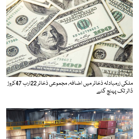
ملکی زرمبادلہ ذخائر میں اضافہ، مجموعی ذخائر 22ارب 47کروڑ
ڈالر تک پہنچ گئے