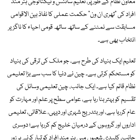
معاون نظام کے طور پر، تعلیم سائنس و ٹیکنالوجی ہنر مند
افراد کی “تھری ان ون” حکمت عملی کا نفاذ بین الاقوامی
مسابقت سے نمٹنے کے ساتھ ساتھ قومی احیاء کا ناگزیر
انتخاب بھی ہے۔
تعلیم ایک بنیاد کی طرح ہے، جو ملک کی ترقی کی بنیاد
کو مستحکم کرتی ہے۔ چین نے دنیا کا سب سے بڑا تعلیمی
نظام قائم کیا ہے۔ ایک جانب، چین تعلیمی وسائل کی
تقسیم کو بہتر بنا رہا ہے، عوامی سطح پر علم اور مہارت کو
عام کررہا ہے، اور بتدریج شہری اور دیہی، علاقائی، تعلیمی
اداروں اور گروہوں کے درمیان خلیج کم کررہا ہے؛ دوسری
جانب، کلیدی شعبوں میں ہنر مند افراد کو تیار کرنے پر زور