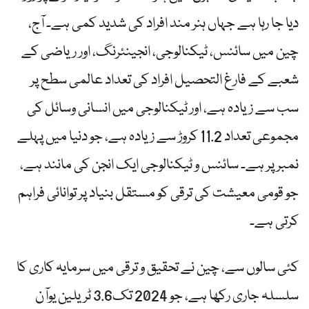
دیا جا رہا ہے جہاں ہنر مند افراد کی شدید کمی ہے۔ آج،
چین میں سائنس، ٹیکنالوجی، انجینئرنگ، اور ریاضی کے
شعبے کے فارغ التحصیل افراد کی تعداد عالمی سطح پر
سب سے زیادہ ہے، اور ٹیکنالوجی میں انسانی وسائل کی
مجموعی تعداد 11.2 کروڑ سے زیادہ ہے، جو دنیا میں پہلے
نمبر پر ہے۔ سائنس و ٹیکنالوجی ایک انجن کی مانند ہے،
جو قومی معیشت کی ترقی کو مستقل بنیاد پر توانائی فراہم
کرتی ہے۔
کئی سالوں سے، چین نے تحقیق و ترقی میں سرمایہ کاری کا
سلسلہ جاری رکھا ہے، جو 2024 تک3.6 ٹریلین یوآن