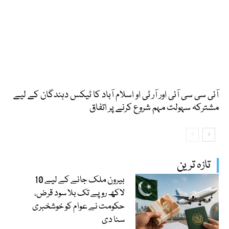
آئی سی سی آئی اور آر ٹی او اسلام آباد کا ٹیکس دہندگان کے لیے
مشترکہ سہولت مہم شروع کرنے پر اتفاق
تازہ ترین
بیرون ملک جانے کے لیے 10
لاکھ روپے تک بلا سود قرض،
حکومت نے عوام کو خوشخبری
سنا دی