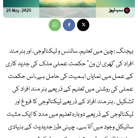
سب نیوز
26 May, 2025
بیجنگ :چین میں تعلیم، سائنس و ٹیکنالوجی، اور ہنر مند
افراد کی “تھری ان ون” حکمت عملی ملک کی جدید کاری
کے عمل میں نمایاں اہمیت کی حامل ہے۔اس حکمت
عملی کی روشنی میں تعلیم کے ذریعے ہنر مند افراد کی
تشکیل ، ہنر مند افراد کے ذریعے ٹیکنالوجی کا فروغ اور
ٹیکنالوجی کے ذریعے دوبارہ تعلیم میں مدد کا ایک مثبت
سائیکل وجود میں آتا ہے۔ چینی طرز جدیدیت کے بنیادی