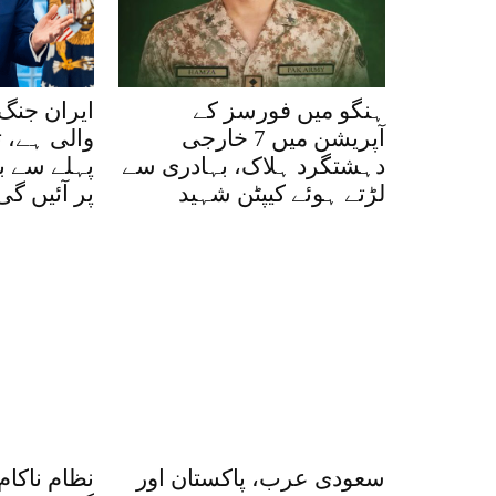
ہنگو میں فورسز کے
ایران جنگ
آپریشن میں 7 خارجی
والی ہے، ت
دہشتگرد ہلاک، بہادری سے
پہلے سے 
لڑتے ہوئے کیپٹن شہید
پر آئیں گ
سعودی عرب، پاکستان اور
نظام ناکام 