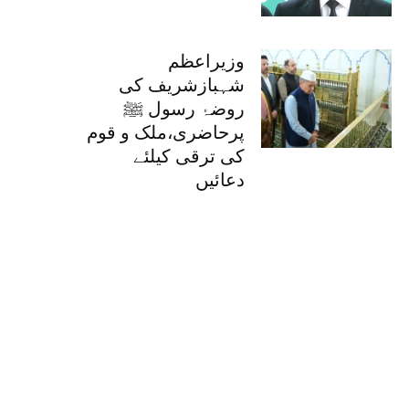
وزیراعظم
شہبازشریف کی
روضۂ رسول ﷺ
پرحاضری،ملک و قوم
کی ترقی کیلئے
دعائیں