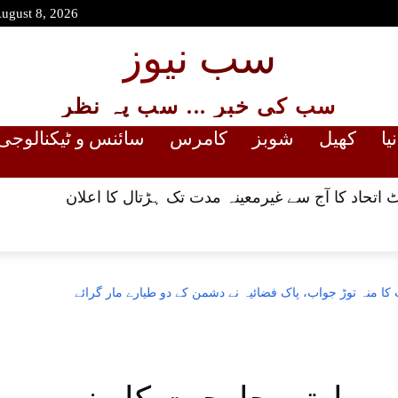
August 8, 2026
سب نیوز
سب کی خبر ... سب پہ نظر
یا
کھیل
شوبز
کامرس
سائنس و ٹیکنالوجی
 اتحاد کا آج سے غیرمعینہ مدت تک ہڑتال کا اعلان
ا منہ توڑ جواب، پاک فضائیہ نے دشمن کے دو طیارے مار گرائے