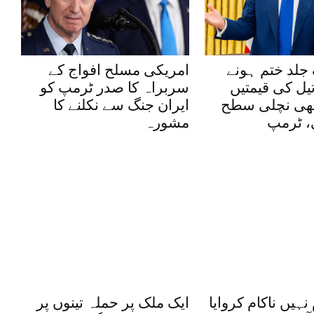
 جلد ختم ہونے
امریکی مسلح افواج کے
یل کی قیمتیں
سربراہ کا صدر ٹرمپ کو
بھی نچلی سطح
ایران جنگ سے نکلنے کا
ی، ٹرمپ
مشورہ
نہیں ناکام کروایا
ایک ملک پر حملہ تینوں پر