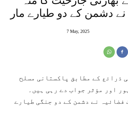
 بھارتی جارحیت کا منہ
نے دشمن کے دو طیارے مار
7 May, 2025
ٹی ذرائع کے مطابق پاکستانی مسلح
ر اور مؤثر جواب دے رہی ہیں۔
 فضائیہ نے دشمن کے دو جنگی طیارے