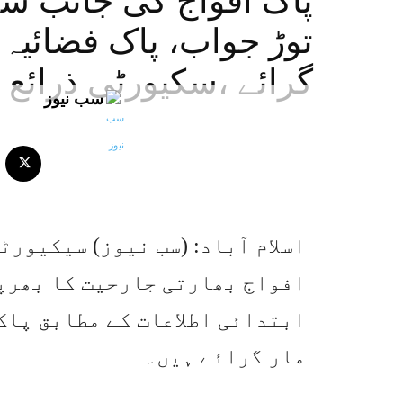
پاک افواج کی جانب سے
توڑ جواب، پاک فضائیہ 
گرائے ،سکیورٹی ذرائع
سب نیوز
اسلام آباد: (سب نیوز) سیکیور
افواج بھارتی جارحیت کا بھرپو
ابتدائی اطلاعات کے مطابق پاک
مار گرائے ہیں۔