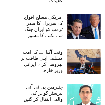
عقیدت
امریکی مسلح افواج
کے سربراہ کا صدر
ٹرمپ کو ایران جنگ
سے نکلنے کا مشورہ
وقت آگیا ہے کہ امت
مسلمہ اپنی طاقت پر
بھروسہ کرے، ایرانی
وزیر خارجہ
چئیرمین پی ٹی آئی
بیرسٹر گوہر کی
والدہ انتقال کر گئیں