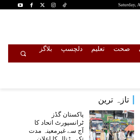
Saturday, 
صحت
تعلیم
دلچسپ
بلاگز
تازہ ترین
پاکستان گڈز
ٹرانسپورٹ اتحاد کا
آج سے غیرمعینہ مدت
تک ہڑتال کا اعلان