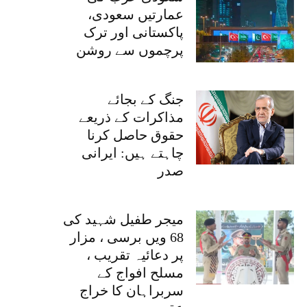
عمارتیں سعودی،
پاکستانی اور ترک
پرچموں سے روشن
جنگ کے بجائے
مذاکرات کے ذریعے
حقوق حاصل کرنا
چاہتے ہیں: ایرانی
صدر
میجر طفیل شہید کی
68 ویں برسی ، مزار
پر دعائیہ تقریب ،
مسلح افواج کے
سربراہان کا خراج