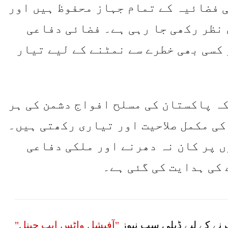
 فضائیہ کے تمام جہاز محفوظ ہیں اور
 نظر رکھی جا رہی ہے۔ فضائی دفاعی
 کسی بھی خطرے سے نمٹنے کے لیے تیار
ہ پاکستان کی مسلح افواج دشمن کی ہر
کی مکمل صلاحیت اور تیاری رکھتی ہیں۔
ں پر کان نہ دھرنے اور ملکی دفاعی
کی ہدایت کی گئی ہے۔
نے کے لیے ڈیلی سب نیوز
"آفیشل واٹس ایپ چینل"