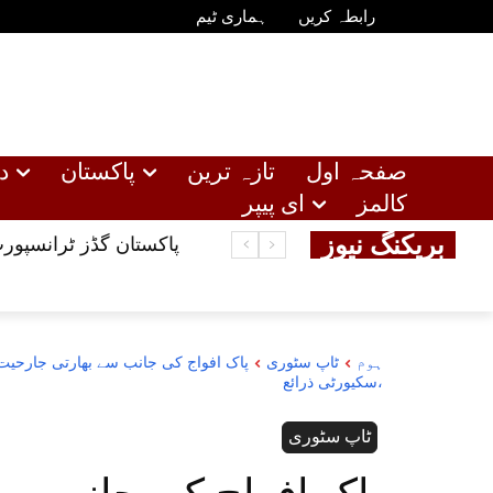
رابطہ کریں
ہماری ٹیم
صفحہ اول
تازہ ترین
پاکستان
دن
کالمز
ای پیپر
بریکنگ نیوز
پاکستان گڈز ٹرانسپورٹ
ہوم
ٹاپ سٹوری
پاک افواج کی جانب سے بھارتی جارحیت ک
،سکیورٹی ذرائع
ٹاپ سٹوری