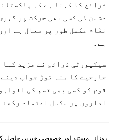
ذرائع کا کہنا ہے کہ پاکستانی
دشمن کی کسی بھی حرکت پر گہری
نظام مکمل طور پر فعال ہے اور
ہے۔
سیکیورٹی ذرائع نے مزید کہا ک
جارحیت کا منہ توڑ جواب دینے 
قوم کو کسی بھی قسم کی افواہو
اداروں پر مکمل اعتماد رکھنے 
روزانہ مستند اور خصوصی خبریں حاصل کر