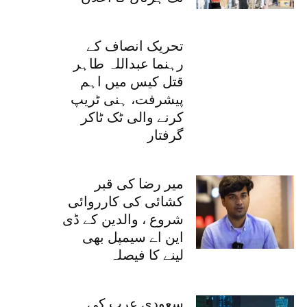
تحریک انصاف کے
رہنما عبداللہ طاہر
قتل کیس میں اہم
پیشرفت، ہنی ٹریپ
کرنے والی ٹک ٹاکر
گرفتار
میر رضا کی قبر
کشائی کی کارروائی
شروع ، والدین کے ڈی
این اے سیمپل بھی
لینے کا فیصلہ
سعودی عرب کی