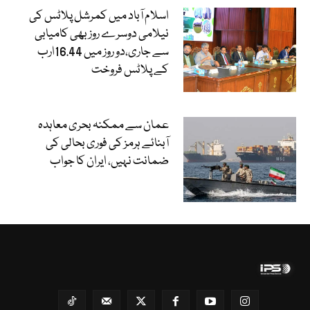
اسلام آباد میں کمرشل پلاٹس کی
نیلامی دوسرے روز بھی کامیابی
سے جاری،دو روز میں 16.44ارب
کے پلاٹس فروخت
عمان سے ممکنہ بحری معاہدہ
آبنائے ہرمز کی فوری بحالی کی
ضمانت نہیں، ایران کا جواب