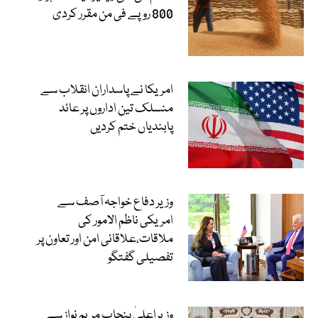
800 روپے فی من مقرر کردی
امریکا نے پاسداران انقلاب سے
منسلک تین اداروں پر عائد
پابندیاں ختم کردیں
وزیر دفاع خواجہ آصف سے
امریکی ناظم الامور کی
ملاقات،علاقائی امن اور تعاون پر
تفصیلی گفتگو
وزیراعلیٰ پنجاب مریم نواز سے