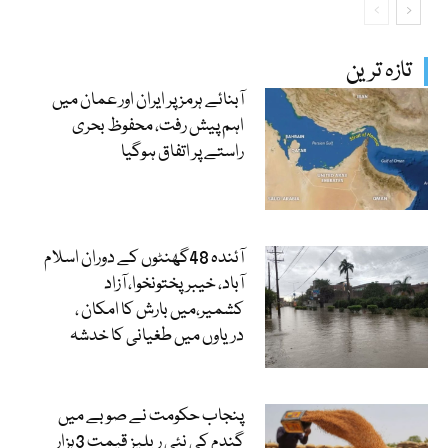
تازہ ترین
آبنائے ہرمز پر ایران اور عمان میں
اہم پیش رفت، محفوظ بحری
راستے پر اتفاق ہوگیا
آئندہ 48گھنٹوں کے دوران اسلام
آباد، خیبرپختونخوا، آزاد
کشمیر،میں بارش کا امکان ،
دریاوں میں طغیانی کا خدشہ
پنجاب حکومت نے صوبے میں
گندم کی نئی ریلیز قیمت 3ہزار