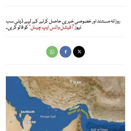
روزانہ مستند اور خصوصی خبریں حاصل کرنے کے لیے ڈیلی سب
نیوز
"آفیشل واٹس ایپ چینل"
کو فالو کریں۔