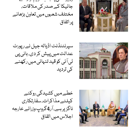
جائیکا کے صدر کی ملاقات،
مختلف شعبوں میں تعاون بڑھانے
پر اتفاق
سپرنٹنڈنٹ اڈیالہ جیل نے رپورٹ
عدالت میں پیش کر دی، بانی پی
ٹی آئی کو قید تنہائی میں رکھنے
کی تردید
خطے میں کشیدگی روکنے
کیلئے مذاکرات، سفارتکاری
ناگزیر ہے، آر4گروپ وزرائے خارجہ
اجلاس میں اتفاق