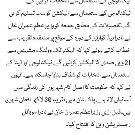
ٹیکنالوجی کے استعمال سے انتخابات کرائیں گے،
ٹیکنالوجی کے استعمال سے الیکشن کو سب تسلیم کریں
گے۔تفصیلات کے مطابق جمعہ کو وزیراعظم عمران خان
نے نادرا ہیڈ کوارٹرز کے دورہ کے موقع پر منعقدہ تقریب سے
خطاب کرتے ہوئے کہا کہ الیکٹرانک ووٹنگ مشینوں سے
21 ویں صدی کا الیکشن کرائیں گے، ٹیکنالوجی اور ڈیٹا کے
استعمال سے انتخابات کو شفاف بنایا جاسکتا ہے۔ انہوں
نے کہا کہ حکومت کا اصل کام شہریوں کی زندگی میں
آسانیاں لانا ہے، پاکستان میں تقریبا 30 لاکھ افغان شہری
ہیں۔قبل ازیں وزیراعظم عمران خان نے نادرا موبائل
رجسٹریشن وین کا افتتاح کیا۔