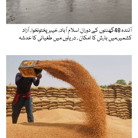
آئندہ 48گھنٹوں کے دوران اسلام آباد، خیبرپختونخوا، آزاد
کشمیر،میں بارش کا امکان ، دریاوں میں طغیانی کا خدشہ