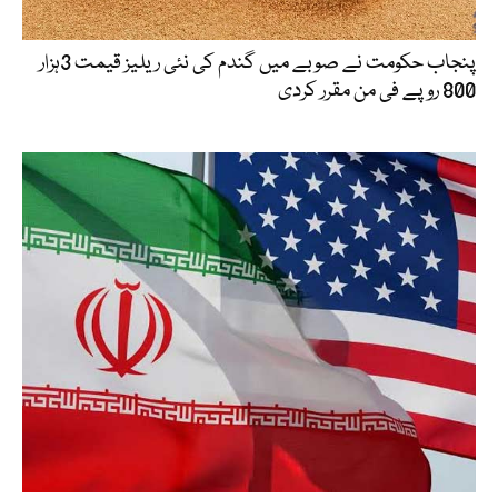
پنجاب حکومت نے صوبے میں گندم کی نئی ریلیز قیمت 3ہزار
800 روپے فی من مقرر کردی