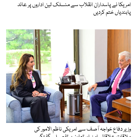
امریکا نے پاسداران انقلاب سے منسلک تین اداروں پر عائد
پابندیاں ختم کردیں
وزیر دفاع خواجہ آصف سے امریکی ناظم الامور کی
ملاقات،علاقائی امن اور تعاون پر تفصیلی گفتگو