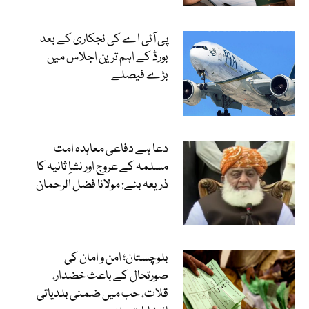
پی آئی اے کی نجکاری کے بعد
بورڈ کے اہم ترین اجلاس میں
بڑے فیصلے
دعا ہے دفاعی معاہدہ امت
مسلمہ کے عروج اور نشاِ ثانیہ کا
ذریعہ بنے: مولانا فضل الرحمان
بلوچستان؛ امن و امان کی
صورتحال کے باعث خضدار،
قلات، حب میں ضمنی بلدیاتی