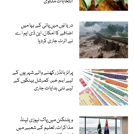
انتخابات ملتوی
دریا ئوں میں پانی کے بہا میں
اضافے کا امکان، این ڈی ایم اے
نے الرٹ جاری کردیا
پرائز بانڈز رکھنے والے شہریوں کے
لیے اہم خبر، کمرشل بینکوں کے
لیے نئی ہدایات جاری
ویلنگٹن میں پاک نیوزی لینڈ
مذاکرات، تعلیم کے شعبے میں