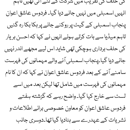
کی حلف کی تقریب میں شرکت کے لئے آئی تھیں تاہم
انہیں اسمبلی میں نہیں جانے دیا گیا۔ فردوس عاشق اعوان
پنجاب اسمبلی کے گیٹ پر روکنے جانے پر ہکا بکا رہ گئیں
تاہم میڈیا سے بات کرتے ہوئے انہوں نے کہا کہ احسن بریار
کی حلف برداری ہوچکی تھی شاید اس لیے مجھے اندر نہیں
جانے دیا گیا۔پنجاب اسمبلی آنے والے مہمانوں کی فہرست
سامنے آنے کے بعد فردوس عاشق اعوان نے کہا کہ ان کا نام
مہمانوں کی فہرست میں شامل تھا لیکن بعد میں اسے
لسٹ سے خارج کیا گیا۔ واضح رہے کہ گزشتہ ہفتے
فردوس عاشق اعوان کو معاون خصوصی برائے اطلاعات و
نشریات کے عہدرے سے ہٹادیا گیا تھا۔دوسری جانب