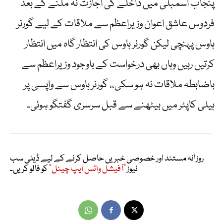
پنجاب اسمبلی میں داخلے کی اجازت نہ ملنے کے بعد
فردوس عاشق اعوان وزیراعظم سے ملاقات کے لیے گورنر
ہاوس پہنچی لیکن گورنر ہاوس کی انتظار گاہ میں انتظار
کرتیں رہیں وہاں بھی درخواست کے باوجود وزیراعظم سے
باضابطہ ملاقات نہ ہو سکی،، گورنر ہاوس سے واپسی پر
ہیلی کاپٹر میں بیٹھنے سے قبل سرسری گفتگو ہوئی۔
روزانہ مستند اور خصوصی خبریں حاصل کرنے کے لیے ڈیلی سب
نیوز
"آفیشل واٹس ایپ چینل"
کو فالو کریں۔