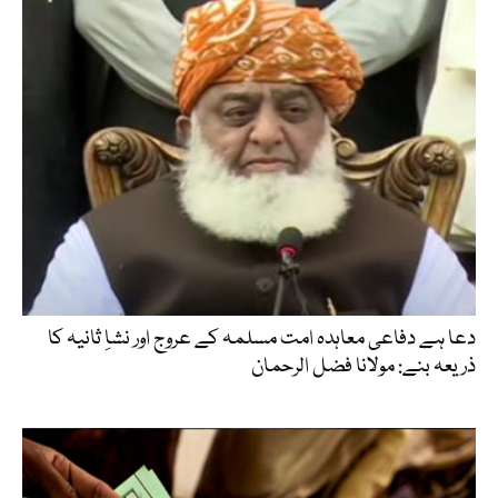
دعا ہے دفاعی معاہدہ امت مسلمہ کے عروج اور نشاِ ثانیہ کا
ذریعہ بنے: مولانا فضل الرحمان