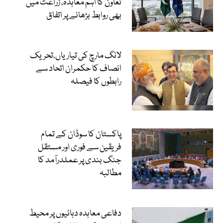
تعاون کا اہم معاہدہ، زراعت میں
بھی روابط بڑھانے پر اتفاق
لانگ مارچ کی تیاریاں،تحریک
انصاف کا حکمران اتحاد سے
رابطوں کا فیصلہ
پاکستان کا سوڈان کے تمام
فریقین سے فوری اور مستقل
جنگ بندی پر عملدرآمد کا
مطالبہ
دفاعی معاہدہ دہائیوں پر محیط