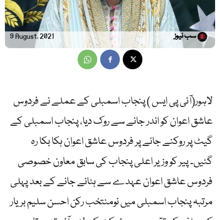
سب نیوز
9 August, 2021
لاہور(آئی پی ایس ) پنجاب اسمبلی کے عملے نے فردوس
عاشق اعوان کو اندر جانے سے روک دیا، پنجاب اسمبلی کے
گیٹ پر روکنے جانے پر فردوس عاشق اعوان ہکا بکا رہ
گئیں۔ پیر کو وزیر اعلی پنجاب کی سابق معاون خصوصی
فردوس عاشق اعوان عہدے سے ہٹانے جانے کے بعد پہلی
مرتبہ پنجاب اسمبلی میں نومنتخب رکن احسن سلیم بریار