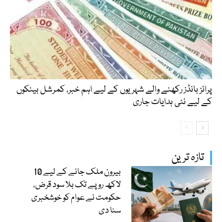
پرائز بانڈز رکھنے والے شہریوں کے لیے اہم خبر، کمرشل بینکوں
کے لیے نئی ہدایات جاری
تازہ ترین
بیرون ملک جانے کے لیے 10
لاکھ روپے تک بلا سود قرض،
حکومت نے عوام کو خوشخبری
سنا دی