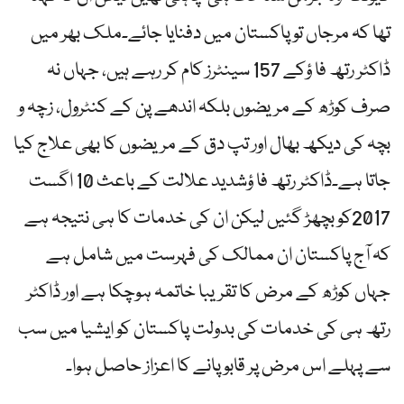
تھا کہ مرجاں تو پاکستان میں دفنایا جائے۔ملک بھر میں
ڈاکٹر رتھ فا ؤکے 157 سینٹرز کام کر رہے ہیں، جہاں نہ
صرف کوڑھ کے مریضوں بلکہ اندھے پن کے کنٹرول، زچہ و
بچہ کی دیکھ بھال اور تپ دق کے مریضوں کا بھی علاج کیا
جاتا ہے۔ڈاکٹر رتھ فا ؤشدید علالت کے باعث 10 اگست
2017کو بچھڑ گئیں لیکن ان کی خدمات کا ہی نتیجہ ہے
کہ آج پاکستان ان ممالک کی فہرست میں شامل ہے
جہاں کوڑھ کے مرض کا تقریبا خاتمہ ہوچکا ہے اور ڈاکٹر
رتھ ہی کی خدمات کی بدولت پاکستان کو ایشیا میں سب
سے پہلے اس مرض پر قابو پانے کا اعزاز حاصل ہوا۔