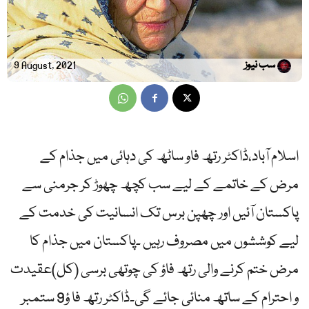
سب نیوز
9 August, 2021
اسلام آباد،ڈاکٹر رتھ فاو ساٹھ کی دہائی میں جذام کے
مرض کے خاتمے کے لیے سب کچھ چھوڑ کر جرمنی سے
پاکستان آئیں اور چھپن برس تک انسانیت کی خدمت کے
لیے کوششوں میں مصروف رہیں ۔پاکستان میں جذام کا
مرض ختم کرنے والی رتھ فاؤ کی چوتھی برسی (کل)عقیدت
و احترام کے ساتھ منائی جائے گی۔ڈاکٹر رتھ فا ؤ9 ستمبر