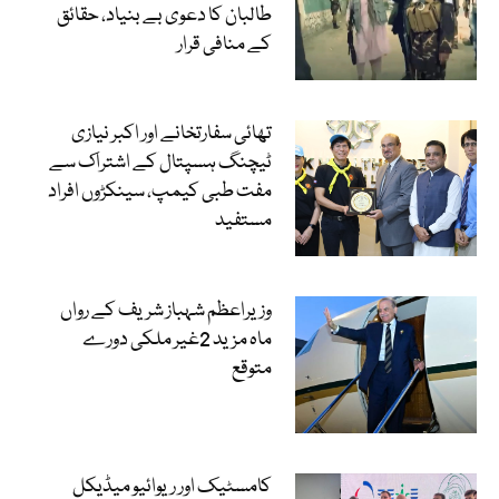
طالبان کا دعوی بے بنیاد، حقائق
کے منافی قرار
تھائی سفارتخانے اور اکبر نیازی
ٹیچنگ ہسپتال کے اشتراک سے
مفت طبی کیمپ، سینکڑوں افراد
مستفید
وزیراعظم شہباز شریف کے رواں
ماہ مزید 2غیر ملکی دورے
متوقع
کامسٹیک اور ریوائیو میڈیکل