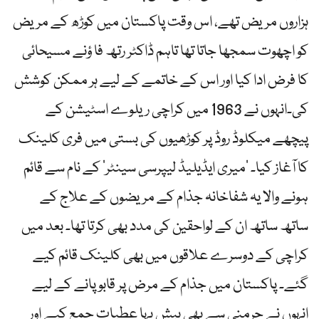
ہزاروں مریض تھے، اس وقت پاکستان میں کوڑھ کے مریض
کو اچھوت سمجھا جاتا تھا تاہم ڈاکٹر رتھ فا ؤنے مسیحائی
کا فرض ادا کیا اور اس کے خاتمے کے لیے ہر ممکن کوشش
کی۔انہوں نے 1963 میں کراچی ریلوے اسٹیشن کے
پیچھے میکلوڈ روڈ پر کوڑھیوں کی بستی میں فری کلینک
کا آغاز کیا۔ ‘میری ایڈیلیڈ لیپرسی سینٹر’ کے نام سے قائم
ہونے والا یہ شفاخانہ جذام کے مریضوں کے علاج کے
ساتھ ساتھ ان کے لواحقین کی مدد بھی کرتا تھا۔ بعد میں
کراچی کے دوسرے علاقوں میں بھی کلینک قائم کیے
گئے۔ پاکستان میں جذام کے مرض پر قابو پانے کے لیے
انہوں نے جرمنی سے بھی بیش بہا عطیات جمع کیے اور