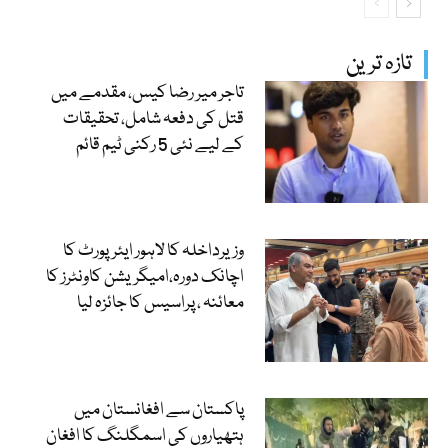
تازہ ترین
تاجر میر رضا کیس، مقدمے میں
قتل کی دفعہ شامل، تحقیقات
کے لیے نئی 5 رکنی ٹیم قائم
وزیرداخلہ کا لاہور ایئرپورٹ کا
اچانک دورہ،امیگریشن کاونٹرز کا
معائنہ ، پراسیس کا جائزہ لیا
پاکستان سے افغانستان میں
ہتھیاروں کی اسمگلنگ کا افغان