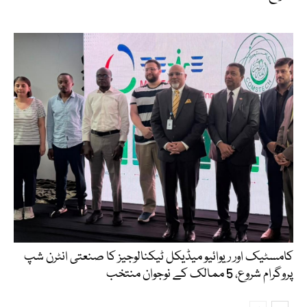
کامسٹیک اور ریوائیو میڈیکل ٹیکنالوجیز کا صنعتی انٹرن شپ
پروگرام شروع، 5 ممالک کے نوجوان منتخب