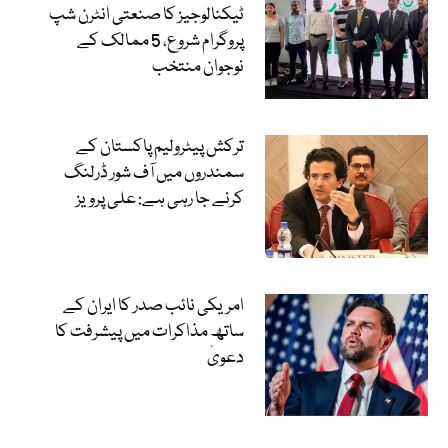
ٹیکنالوجیز کا صنعتی انٹرن شپ
پروگرام شروع، 5 ممالک کے
نوجوان منتخب
ترکش پیٹرولیم پاکستان کے
سمندروں میں آف شور ڈرلنگ
کرنے جا رہی ہے: علی پرویز
امریکی نائب صدر کا ایران کے
ساتھ مذاکرات میں پیشرفت کا
دعویٰ