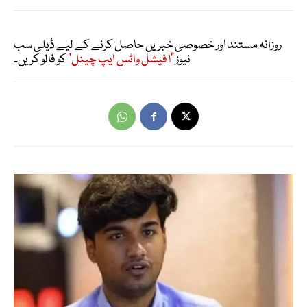
روزانہ مستند اور خصوصی خبریں حاصل کرنے کے لیے ڈیلی سب
نیوز
"آفیشل واٹس ایپ چینل"
کو فالو کریں۔