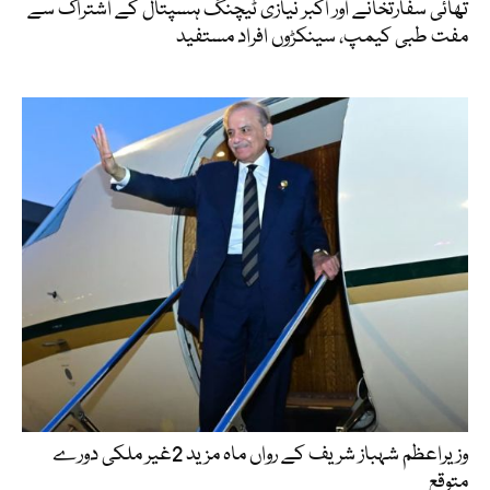
تھائی سفارتخانے اور اکبر نیازی ٹیچنگ ہسپتال کے اشتراک سے
مفت طبی کیمپ، سینکڑوں افراد مستفید
وزیراعظم شہباز شریف کے رواں ماہ مزید 2غیر ملکی دورے
متوقع