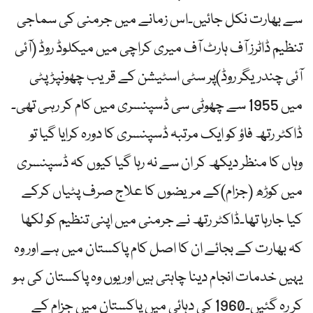
سے بھارت نکل جائیں۔اس زمانے میں جرمنی کی سماجی
تنظیم ڈاٹرز آف ہارٹ آف میری کراچی میں میکلوڈ روڈ (آئی
آئی چندریگر روڈ)پر سٹی اسٹیشن کے قریب چھونپڑ پٹی
میں 1955 سے چھوٹی سی ڈسپنسری میں کام کر رہی تھی۔
ڈاکٹر رتھ فاؤ کو ایک مرتبہ ڈسپنسری کا دورہ کرایا گیا تو
وہاں کا منظر دیکھ کر ان سے نہ رہا گیا کیوں کہ ڈسپنسری
میں کوڑھ (جزام)کے مریضوں کا علاج صرف پٹیاں کرکے
کیا جارہا تھا۔ڈاکٹر رتھ نے جرمنی میں اپنی تنظیم کو لکھا
کہ بھارت کے بجائے ان کا اصل کام پاکستان میں ہے اور وہ
یہیں خدمات انجام دینا چاہتی ہیں اور یوں وہ پاکستان کی ہو
کر رہ گئیں۔1960 کی دہائی میں پاکستان میں جزام کے