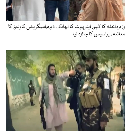
وزیرداخلہ کا لاہور ایئرپورٹ کا اچانک دورہ،امیگریشن کاونٹرز کا
معائنہ ، پراسیس کا جائزہ لیا