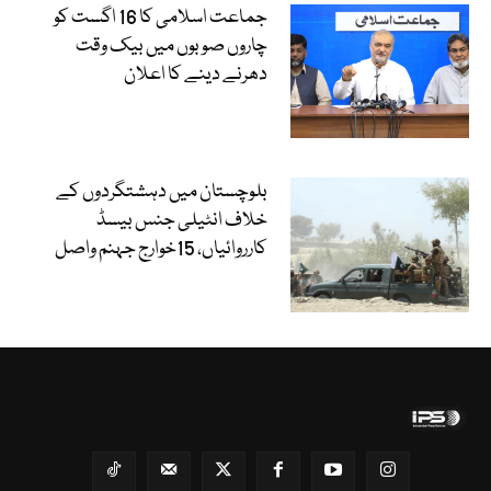
جماعت اسلامی کا 16 اگست کو
چاروں صوبوں میں بیک وقت
دھرنے دینے کا اعلان
بلوچستان میں دہشتگردوں کے
خلاف انٹیلی جنس بیسڈ
کارروائیاں، 15خوارج جہنم واصل