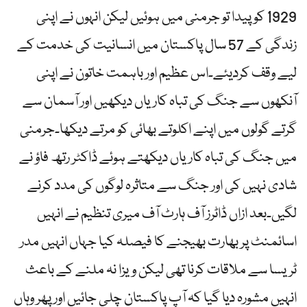
1929 کو پیدا تو جرمنی میں ہوئیں لیکن انہوں نے اپنی
زندگی کے 57 سال پاکستان میں انسانیت کی خدمت کے
لیے وقف کردیئے۔اس عظیم اور باہمت خاتون نے اپنی
آنکھوں سے جنگ کی تباہ کاریاں دیکھیں اور آسمان سے
گرتے گولوں میں اپنے اکلوتے بھائی کو مرتے دیکھا۔جرمنی
میں جنگ کی تباہ کاریاں دیکھتے ہوئے ڈاکٹر رتھ فاؤ نے
شادی نہیں کی اور جنگ سے متاثرہ لوگوں کی مدد کرنے
لگیں۔بعد ازاں ڈاٹرز آف ہارٹ آف میری تنظیم نے انہیں
اسائمنٹ پر بھارت بھیجنے کا فیصلہ کیا جہاں انہیں مدر
ٹریسا سے ملاقات کرنا تھی لیکن ویزا نہ ملنے کے باعث
انہیں مشورہ دیا گیا کہ آپ پاکستان چلی جائیں اور پھر وہاں