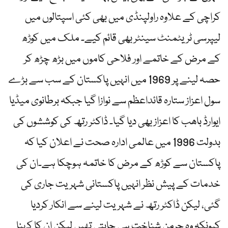
کراچی کے علاوہ راولپنڈی میں بھی کئی اسپتالوں میں
لیپرسی ٹریٹمنٹ سینٹر بھی قائم کیے۔ ملک میں کوڑھ
کے مرض کے خاتمے اور فلاحی کاموں میں بڑھ چڑھ کر
حصہ لینے پر 1969 میں انہیں پاکستان کے سب سے بڑے
سول اعزاز ستارہ قائداعظم سے نوازا گیا جبکہ برطانوی میڈیا
ایوارڈ باھب کا اعزاز بھی دیا گیا۔ ڈاکٹر رتھ کی کوششوں کی
بدولت 1996 میں عالمی ادارہ صحت نے اعلان کیا کہ
پاکستان سے کوڑھ کے مرض کا خاتمہ ہوچکا ہے۔ان کی
خدمات کے پیش نظر انہیں پاکستانی شہریت جاری کی
گئی، لیکن ڈاکٹر رتھ نے شہریت لینے سے انکار کردیا
کیونکہ وہ جرمن شناخت ہی چاہتی تھیں لیکن ان کا کہنا