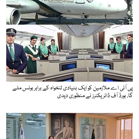
پی آئی اے ملازمین کو ایک بنیادی تنخواہ کے برابر بونس ملے
گا، بورڈ آف ڈائریکٹرز نے منظوری دیدی