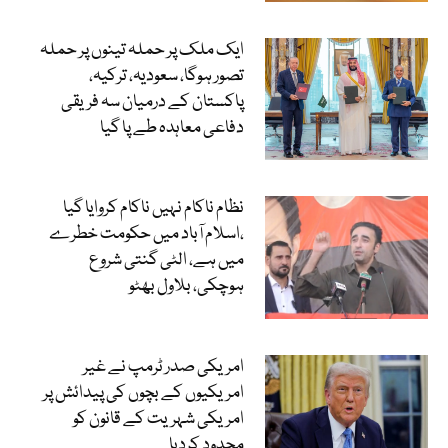
ایک ملک پر حملہ تینوں پر حملہ
تصور ہوگا، سعودیہ، ترکیہ،
پاکستان کے درمیان سہ فریقی
دفاعی معاہدہ طے پا گیا
نظام ناکام نہیں ناکام کروایا گیا
،اسلام آباد میں حکومت خطرے
میں ہے، الٹی گنتی شروع
ہوچکی، بلاول بھٹو
امریکی صدر ٹرمپ نے غیر
امریکیوں کے بچوں کی پیدائش پر
امریکی شہریت کے قانون کو
محدود کردیا