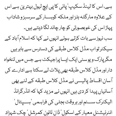
ہے، اس کا لینڈ سکیپ’ پانی کا پی ایچ لیول بہترین ہے اس
کے علاوہ مارگلہ ہلز اور ملکہ کوہسار کے سرسبز و شاداب
پہاڑ اس کی خوبصورتی کو چار چاند لگا دیتے ہیں۔
سب نیوز سے بات کرتے ہوئے انہوں نے کہا کہ اسلام آباد کے
سیکٹر تو اب مڈل کلاس طبقے کی دسترس سے باہر ہیں
مگر پارک ویو سٹی ایک ایسا پراجیکٹ ہے جس میں تنخواہ
دار اور مڈل کلاس طبقہ بھی پلاٹ لے سکتا ہے ادارے کی
آسان اقساط پالیسی نے مڈل کلاس طبقہ کے لئے بھی
آسانیاں پیدا کر دی ہیں انہوں نے مزید کہا کہ انڈرگرانڈ
الیکٹرک سسٹم اور ہر وقت بجلی کی فراہمی ‘ہسپتال’
انٹرنیشنل معیار کے اسکول’ ڈان ٹائون کمرشل’ چک شہزاد