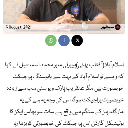
سب نیوز
6 August, 2021
اسلام آباد(آفتاب بھٹی)پراپرٹی ماہر محمد اسماعیل نے کہا
کہ ویسے تو اسلام آباد کے بہت سے ہائوسنگ پراجیکٹ
خوبصورت ہیں مگر عنقریب پارک ویو سٹی سب سے زیادہ
خوبصورت پراجیکٹ ہوگا اس کی وجہ یہ ہے کے یہ
مارگلہ ہلز کے سنگم میں واقع ہے سات سو پچاس ایکڑ کا
بوٹینیکل گارڈن اس پراجیکٹ کی خوبصورتی کو بڑھا رہا