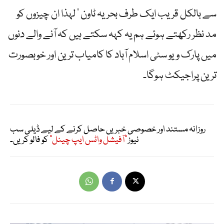
سے بالکل قریب ایک طرف بحریہ ٹاون ‘ لہذا ان چیزوں کو
مد نظر رکھتے ہوئے ہم یہ کہہ سکتے ہیں کہ آنے والے دنوں
میں پارک ویو سٹی اسلام آباد کا کامیاب ترین اور خوبصورت
ترین پراجیکٹ ہوگا۔
روزانہ مستند اور خصوصی خبریں حاصل کرنے کے لیے ڈیلی سب
نیوز
"آفیشل واٹس ایپ چینل"
کو فالو کریں۔