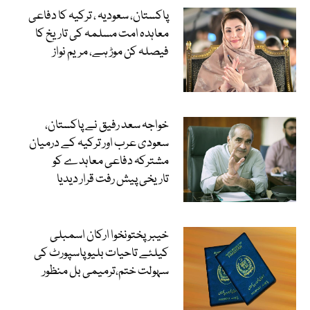
پاکستان، سعودیہ ، ترکیہ کا دفاعی
معاہدہ امت مسلمہ کی تاریخ کا
فیصلہ کن موڑ ہے، مریم نواز
خواجہ سعد رفیق نے پاکستان،
سعودی عرب اور ترکیہ کے درمیان
مشترکہ دفاعی معاہدے کو
تاریخی پیش رفت قرار دیدیا
خیبرپختونخوا ارکان اسمبلی
کیلئے تاحیات بلیو پاسپورٹ کی
سہولت ختم،ترمیمی بل منظور