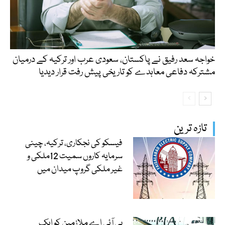
خواجہ سعد رفیق نے پاکستان، سعودی عرب اور ترکیہ کے درمیان
مشترکہ دفاعی معاہدے کو تاریخی پیش رفت قرار دیدیا
تازہ ترین
فیسکو کی نجکاری، ترکیہ، چینی
سرمایہ کاروں سمیت 12ملکی و
غیر ملکی گروپ میدان میں
پی آئی اے ملازمین کو ایک