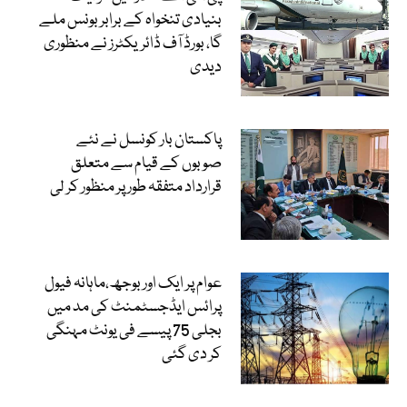
بنیادی تنخواہ کے برابر بونس ملے
گا، بورڈ آف ڈائریکٹرز نے منظوری
دیدی
پاکستان بار کونسل نے نئے
صوبوں کے قیام سے متعلق
قرارداد متفقہ طور پر منظور کر لی
عوام پر ایک اور بوجھ،ماہانہ فیول
پرائس ایڈجسٹمنٹ کی مد میں
بجلی 75 پیسے فی یونٹ مہنگی
کر دی گئی