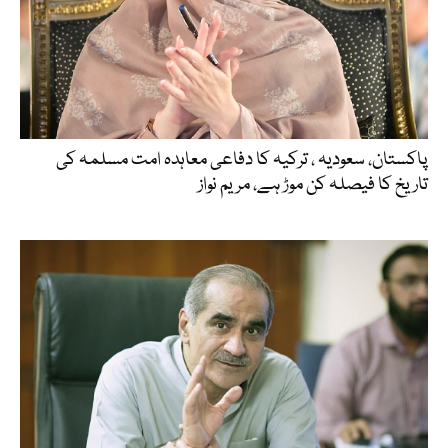
پاکستان، سعودیہ ، ترکیہ کا دفاعی معاہدہ امت مسلمہ کی
تاریخ کا فیصلہ کن موڑ ہے، مریم نواز