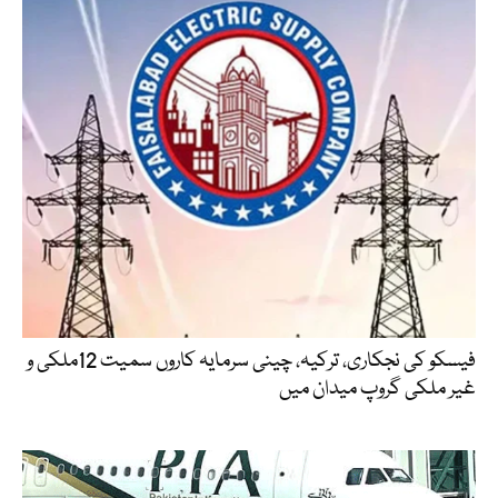
فیسکو کی نجکاری، ترکیہ، چینی سرمایہ کاروں سمیت 12ملکی و
غیر ملکی گروپ میدان میں