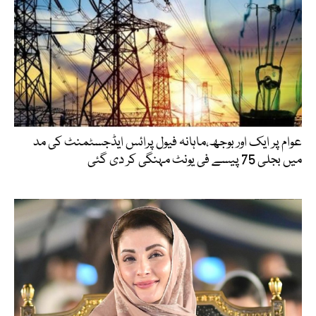
عوام پر ایک اور بوجھ،ماہانہ فیول پرائس ایڈجسٹمنٹ کی مد
میں بجلی 75 پیسے فی یونٹ مہنگی کر دی گئی