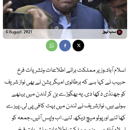
سب نیوز
6 August, 2021
اسلام آباد،وزیر مملکت برائے اطلاعات ونشریات فرخ
حبیب نے کہا ہے کہ برطانوی امیگریشن نے بھی نواز شریف
کو جھنڈی دکھا دی، یہ بھگوڑے بن کر لندن میں بیٹھے
ہوئے ہیں، نوازشریف نے لندن میں بہت کافی پی لی، پیزے
کھا لئے اور پولو میچ دیکھ لئے، اب واپس آئیں۔جمعہ کو