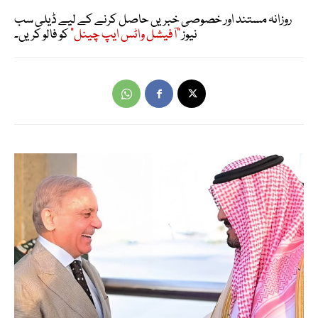
روزانہ مستند اور خصوصی خبریں حاصل کرنے کے لیے ڈیلی سب
نیوز
"آفیشل واٹس ایپ چینل"
کو فالو کریں۔