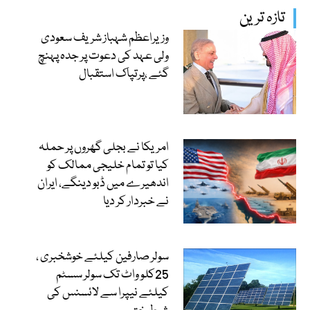
تازہ ترین
وزیراعظم شہباز شریف سعودی
ولی عہد کی دعوت پر جدہ پہنچ
گئے ،پرتپاک استقبال
امریکا نے بجلی گھروں پر حملہ
کیا تو تمام خلیجی ممالک کو
اندھیرے میں ڈبو دینگے، ایران
نے خبردار کر دیا
سولر صارفین کیلئے خوشخبری ،
25کلو واٹ تک سولر سسٹم
کیلئے نیپرا سے لائسنس کی