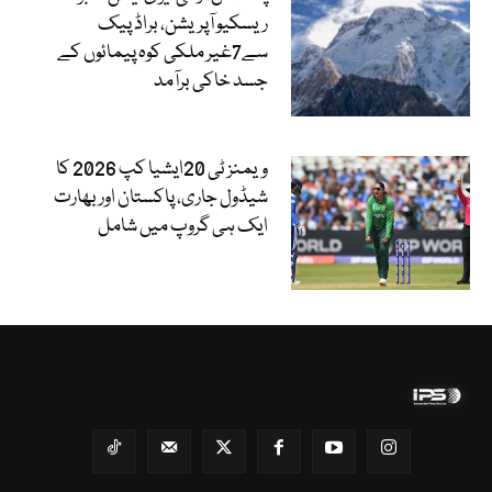
ریسکیو آپریشن، براڈ پیک
سے7غیر ملکی کوہ پیمائوں کے
جسد خاکی برآمد
ویمنز ٹی 20ایشیا کپ 2026 کا
شیڈول جاری، پاکستان اور بھارت
ایک ہی گروپ میں شامل