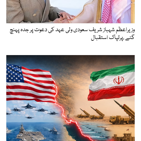
وزیراعظم شہباز شریف سعودی ولی عہد کی دعوت پر جدہ پہنچ
گئے ،پرتپاک استقبال