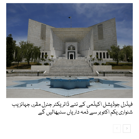
فیڈرل جوڈیشل اکیڈمی کے نئے ڈائریکٹر جنرل مقرر، جہانزیب
شنواری یکم اکتوبر سے ذمہ داریاں سنبھالیں گے