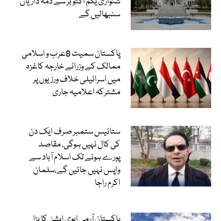
شنواری یکم اکتوبر سے ذمہ داریاں
سنبھالیں گے
پاکستان سمیت 8عرب و اسلامی
ممالک کے وزرائے خارجہ کاغزہ
میں اسرائیلی خلاف ورزیوں پر
مشترکہ اعلامیہ جاری
ستائیس ستمبر صرف ایک دن
کی کال نہیں ہوگی، مقاصد
پورے ہونے تک اسلام آباد سے
واپس نہیں جائیں گے،سلمان
اکرم راجا
پاکستان آرمی ایوی ایشن کا بڑا