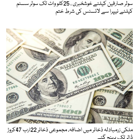
سولر صارفین کیلئے خوشخبری ، 25کلو واٹ تک سولر سسٹم
کیلئے نیپرا سے لائسنس کی شرط ختم
ملکی زرمبادلہ ذخائر میں اضافہ، مجموعی ذخائر 22ارب 47کروڑ
ڈالر تک پہنچ گئے