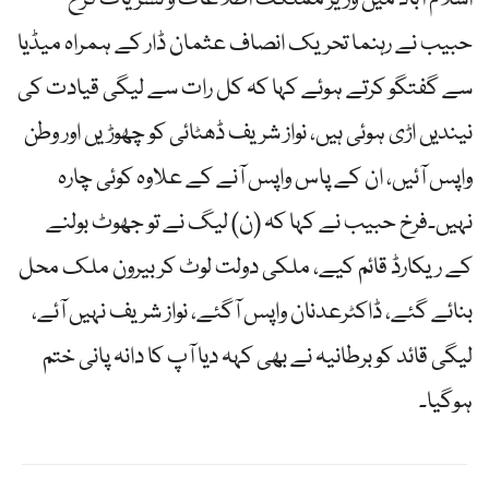
اسلام آباد میں وزیر مملکت اطلاعات و نشریات فرخ
حبیب نے رہنما تحریک انصاف عثمان ڈار کے ہمراہ میڈیا
سے گفتگو کرتے ہوئے کہا کہ کل رات سے لیگی قیادت کی
نیندیں اڑی ہوئی ہیں، نواز شریف ڈھٹائی کو چھوڑیں اور وطن
واپس آئیں، ان کے پاس واپس آنے کے علاوہ کوئی چارہ
نہیں۔فرخ حبیب نے کہا کہ (ن) لیگ نے تو جھوٹ بولنے
کے ریکارڈ قائم کیے، ملکی دولت لوٹ کر بیرون ملک محل
بنائے گئے، ڈاکٹرعدنان واپس آگئے، نواز شریف نہیں آئے،
لیگی قائد کو برطانیہ نے بھی کہہ دیا آپ کا دانہ پانی ختم
ہوگیا۔