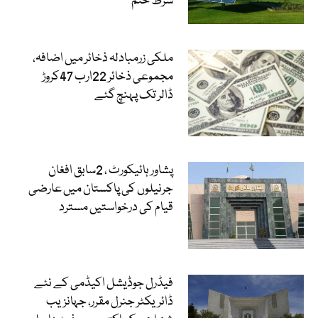
شرط ختم
ملکی زرمبادلہ ذخائر میں اضافہ،
مجموعی ذخائر 22ارب 47کروڑ
ڈالر تک پہنچ گئے
پشاور ہائیکورٹ ، 2سابق افغان
جرنیلوں کی پاکستان میں عارضی
قیام کی درخواستیں مسترد
فیڈرل جوڈیشل اکیڈمی کے نئے
ڈائریکٹر جنرل مقرر، جہانزیب