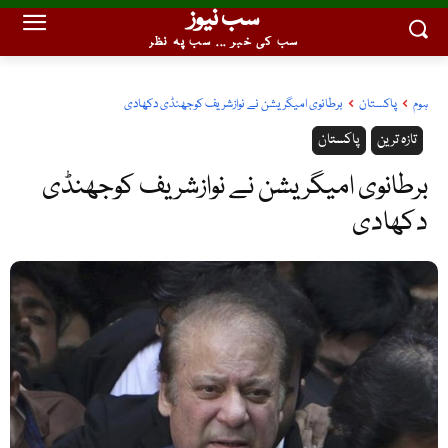
سب نیوز
سب کی خبر ... سب پہ نظر
ہوم
پاکستان
برطانوی امیگریشن نے نوازشریف کوجھنڈی دکھادی
تازہ ترین
پاکستان
برطانوی امیگریشن نے نوازشریف کوجھنڈی
دکھادی