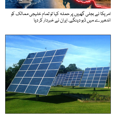
امریکا نے بجلی گھروں پر حملہ کیا تو تمام خلیجی ممالک کو
اندھیرے میں ڈبو دینگے، ایران نے خبردار کر دیا