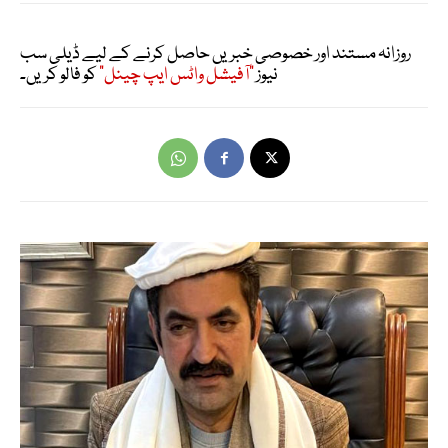
روزانہ مستند اور خصوصی خبریں حاصل کرنے کے لیے ڈیلی سب
نیوز
"آفیشل واٹس ایپ چینل"
کو فالو کریں۔