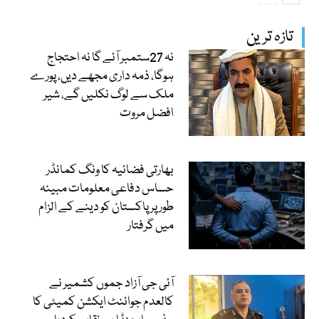
تازہ ترین
نہ 27ستمبر آئے گا نہ احتجاج
ہوگا، ذمہ داری مجھے دیں، پورے
ملک سے لوگ نکلیں گے، شیر
افضل مروت
بھارتی فضائیہ کا ونگ کمانڈر
حساس دفاعی معلومات مبینہ
طور پر پاکستان کو دینے کے الزام
میں گرفتار
آئی جی آزاد جموں کشمیر نے
کالعدم جوائنٹ ایکشن کمیٹی کا