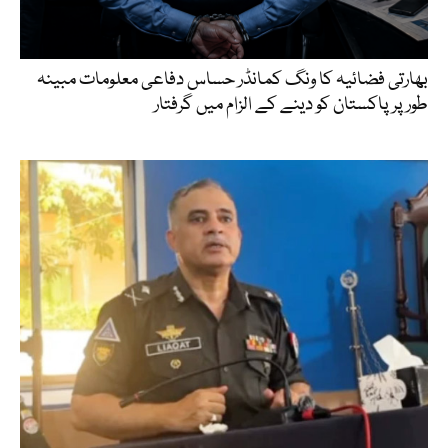
بھارتی فضائیہ کا ونگ کمانڈر حساس دفاعی معلومات مبینہ
طور پر پاکستان کو دینے کے الزام میں گرفتار