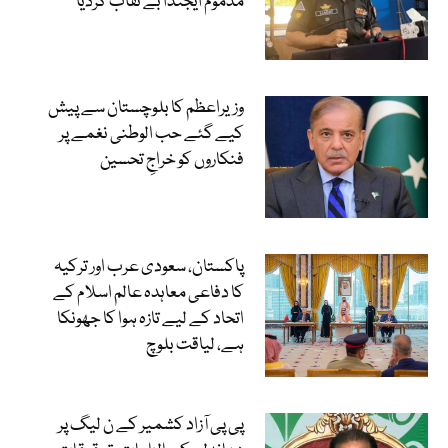
مذموم ایجنڈا بے نقاب کردیا
وزیراعظم کا بلوچستان سے پیش
کیے گئے حب الوطنی نغمے پر
فنکاروں کو خراجِ تحسین
پاکستان، سعودی عرب اور ترکیہ
کا دفاعی معاہدہ عالم اسلام کے
اتحاد کے لیے تازہ ہوا کا جھونکا
ہے، لیاقت بلوچ
پی پی آزاد کشمیر کے ن لیگ پر