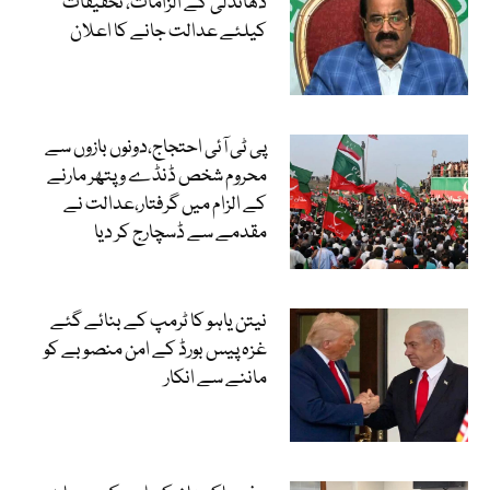
دھاندلی کے الزامات، تحقیقات
کیلئے عدالت جانے کا اعلان
پی ٹی آئی احتجاج،دونوں بازوں سے
محروم شخص ڈنڈے و پتھر مارنے
کے الزام میں گرفتار،عدالت نے
مقدمے سے ڈسچارج کر دیا
نیتن یاہو کا ٹرمپ کے بنائے گئے
غزہ پیس بورڈ کے امن منصوبے کو
ماننے سے انکار