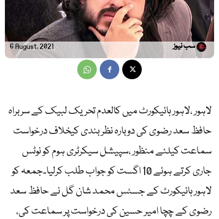
سب نیوز
6 August, 2021
لاہور ،لاہور ہائیکورٹ میں کالعدم تحریک لبیک کے سربراہ
حافظ سعد رضوی کی دوبارہ نظر بندی کیخلاف درخواست
سماعت کیلئے منظور ،سپیشل سیکرٹری ہوم کو نوٹس
جاری کرتے ہوئے 10 اگست کو جواب طلب کرلیا۔جمعہ کو
لاہور ہائیکورٹ کے جسٹس محمد شان گل نے حافظ سعد
رضوی کے چچا امیر حسین کی درخواست پر سماعت کی،