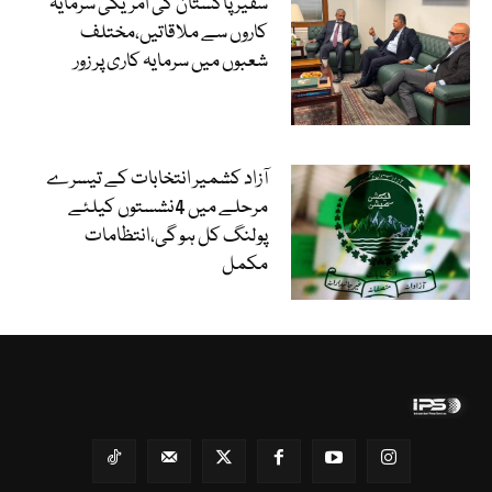
سفیر پاکستان کی امریکی سرمایہ
کاروں سے ملاقاتیں،مختلف
شعبوں میں سرمایہ کاری پر زور
آزاد کشمیر انتخابات کے تیسرے
مرحلے میں 4نشستوں کیلئے
پولنگ کل ہو گی،انتظامات
مکمل