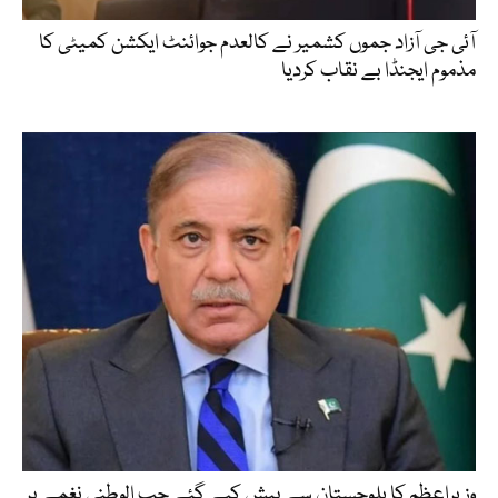
آئی جی آزاد جموں کشمیر نے کالعدم جوائنٹ ایکشن کمیٹی کا
مذموم ایجنڈا بے نقاب کردیا
وزیراعظم کا بلوچستان سے پیش کیے گئے حب الوطنی نغمے پر