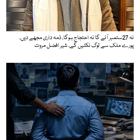
نہ 27ستمبر آئے گا نہ احتجاج ہوگا، ذمہ داری مجھے دیں،
پورے ملک سے لوگ نکلیں گے، شیر افضل مروت