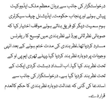
درخواستگزار کی جانب سے برہان معظم ملک ایڈووکیٹ
پیش ہوئے اور پنجاب حکومت، ایڈیشنل چیف سیکرٹری
ہوم سمیت دیگر کو فریق بناتے ہوئے موقف اختیار کیا کہ
صوبائی نظر ثانی بورڈ نے نظربندی میں توسیع کا ریفرنس
مسترد کردیا تھا۔نظر بندی کی مدت ختم ہونے کے بعد انہی
وجوہات پر دوبارہ نظر بند کردیا گیا۔پہلے تھری ایم پی او کے
تحت نظر بند کیا گیا، اب انسداد دہشت گردی ایکٹ کے
تحت نظر بند کردیا گیا ہے۔ درخواستگزار کی جانب سے
استدعا کی گئی کہ عدالت دوبارہ نظر بندی کا حکم کالعدم
قرار دے۔