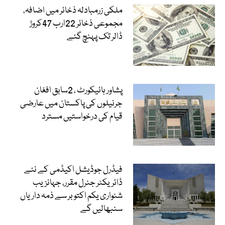
ملکی زرمبادلہ ذخائر میں اضافہ،
مجموعی ذخائر 22ارب 47کروڑ
ڈالر تک پہنچ گئے
پشاور ہائیکورٹ ، 2سابق افغان
جرنیلوں کی پاکستان میں عارضی
قیام کی درخواستیں مسترد
فیڈرل جوڈیشل اکیڈمی کے نئے
ڈائریکٹر جنرل مقرر، جہانزیب
شنواری یکم اکتوبر سے ذمہ داریاں
سنبھالیں گے