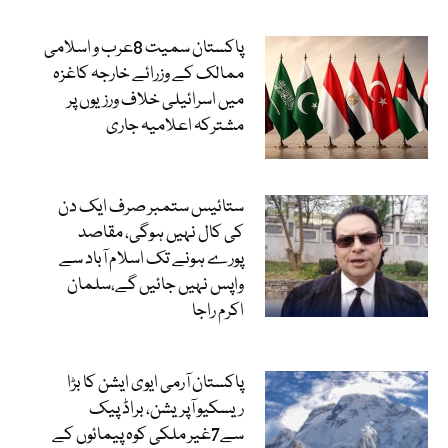
پاکستان سمیت 8عرب و اسلامی
ممالک کے وزرائے خارجہ کاغزہ
میں اسرائیلی خلاف ورزیوں پر
مشترکہ اعلامیہ جاری
ستائیس ستمبر صرف ایک دن
کی کال نہیں ہوگی، مقاصد
پورے ہونے تک اسلام آباد سے
واپس نہیں جائیں گے،سلمان
اکرم راجا
پاکستان آرمی ایوی ایشن کا بڑا
ریسکیو آپریشن، براڈ پیک
سے7غیر ملکی کوہ پیمائوں کے