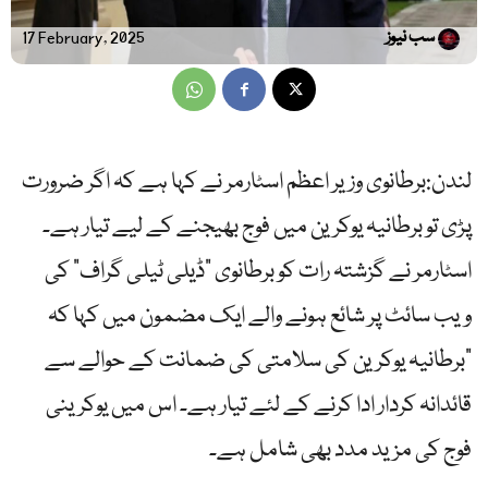
سب نیوز
17 February, 2025
لندن:برطانوی وزیر اعظم اسٹارمر نے کہا ہے کہ اگر ضرورت
پڑی تو برطانیہ یوکرین میں فوج بھیجنے کے لیے تیار ہے۔
اسٹارمر نے گزشتہ رات کو برطانوی “ڈیلی ٹیلی گراف” کی
ویب سائٹ پر شائع ہونے والے ایک مضمون میں کہا کہ
“برطانیہ یوکرین کی سلامتی کی ضمانت کے حوالے سے
قائدانہ کردار ادا کرنے کے لئے تیار ہے۔ اس میں یوکرینی
فوج کی مزید مدد بھی شامل ہے۔