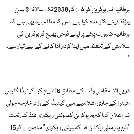
برطانیہ نے یوکرین کو کم از کم 2030 تک سالانہ 3 بلین
پاؤنڈ دینے کا وعدہ کیا ہے۔ اس کا مطلب یہ بھی ہے کہ
برطانیہ ضرورت پڑنے پر اپنے فوجی بھیج کر یوکرین کی
سلامتی کے تحفظ میں اپنا کردار ادا کرنے کے لیے تیار ہے۔
”
درین اثنا مقامی وقت کے مطابق 16تاریخ کو ، کینیڈا گلوبل
افیئرز کے جاری اعلامیے میں کینیڈا کے وزیر خارجہ جولی
نے اعلان کیا کہ وہ یوکرین کمیونٹی ریکوری فنڈ کے تحت
“انوویٹو مائن ایکشن فار کمیونٹی ریکوری” منصوبے کو 15