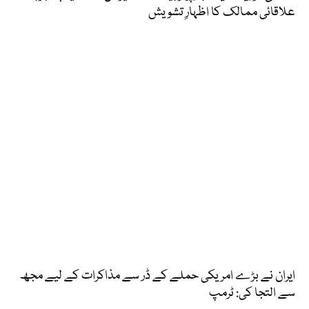
علاقائی ممالک کا اظہارِ تشویش
ایران نے بڑے امریکی حملے کے ڈر سے مذاکرات کے لیے مجھ
سے التجا کی: ٹرمپ