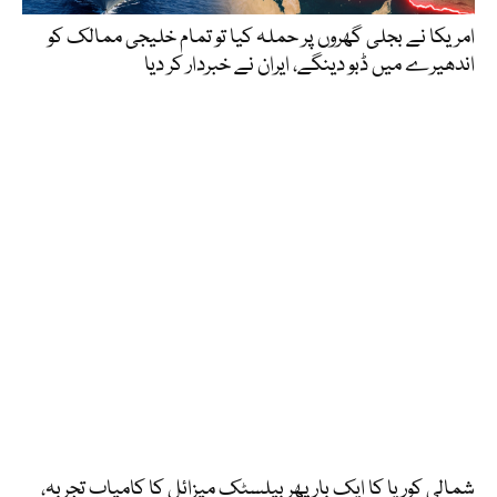
امریکا نے بجلی گھروں پر حملہ کیا تو تمام خلیجی ممالک کو
اندھیرے میں ڈبو دینگے، ایران نے خبردار کر دیا
شمالی کوریا کا ایک بار پھر بیلسٹک میزائل کا کامیاب تجربہ،