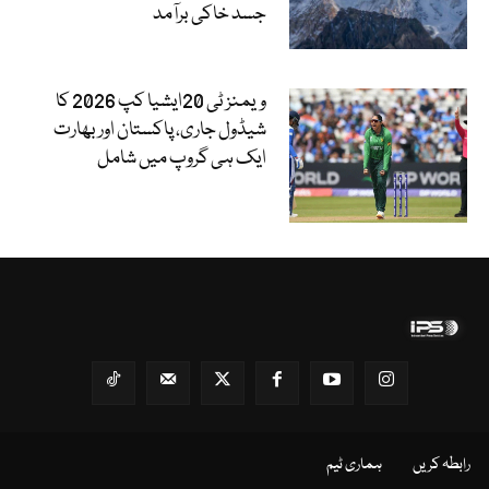
جسد خاکی برآمد
ویمنز ٹی 20ایشیا کپ 2026 کا
شیڈول جاری، پاکستان اور بھارت
ایک ہی گروپ میں شامل
رابطہ کریں
ہماری ٹیم