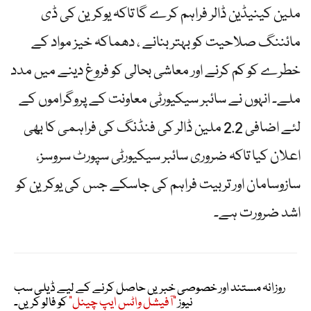
ملین کینیڈین ڈالر فراہم کرے گا تاکہ یوکرین کی ڈی
مائننگ صلاحیت کو بہتر بنانے ، دھماکہ خیز مواد کے
خطرے کو کم کرنے اور معاشی بحالی کو فروغ دینے میں مدد
ملے۔ انہوں نے سائبر سیکیورٹی معاونت کے پروگراموں کے
لئے اضافی 2.2 ملین ڈالر کی فنڈنگ کی فراہمی کا بھی
اعلان کیا تاکہ ضروری سائبر سیکیورٹی سپورٹ سروسز،
سازوسامان اور تربیت فراہم کی جاسکے جس کی یوکرین کو
اشد ضرورت ہے۔
روزانہ مستند اور خصوصی خبریں حاصل کرنے کے لیے ڈیلی سب
نیوز
"آفیشل واٹس ایپ چینل"
کو فالو کریں۔