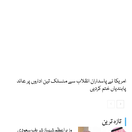
امریکا نے پاسداران انقلاب سے منسلک تین اداروں پر عائد
پابندیاں ختم کردیں
تازہ ترین
وزیراعظم شہباز شریف سعودی