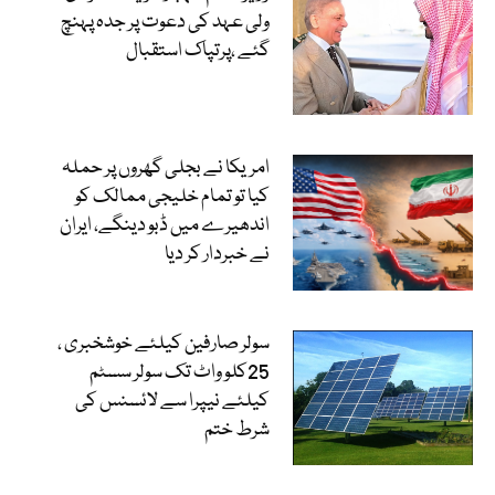
ولی عہد کی دعوت پر جدہ پہنچ
گئے ،پرتپاک استقبال
امریکا نے بجلی گھروں پر حملہ
کیا تو تمام خلیجی ممالک کو
اندھیرے میں ڈبو دینگے، ایران
نے خبردار کر دیا
سولر صارفین کیلئے خوشخبری ،
25کلو واٹ تک سولر سسٹم
کیلئے نیپرا سے لائسنس کی
شرط ختم