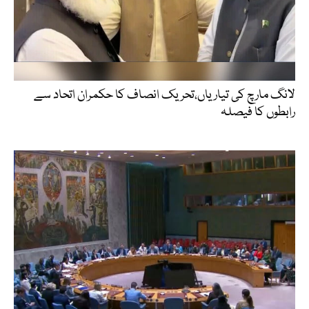
لانگ مارچ کی تیاریاں،تحریک انصاف کا حکمران اتحاد سے
رابطوں کا فیصلہ