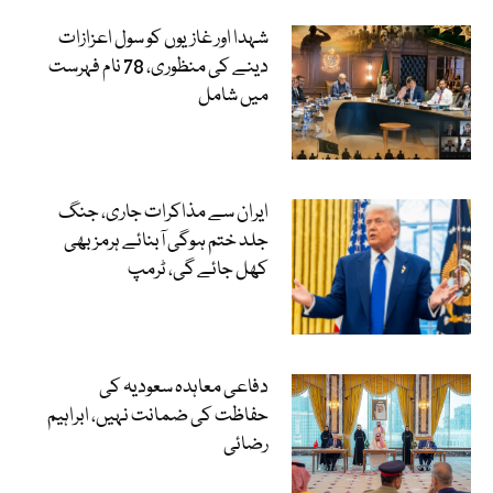
شہدا اور غازیوں کو سول اعزازات
دینے کی منظوری، 78 نام فہرست
میں شامل
ایران سے مذاکرات جاری، جنگ
جلد ختم ہوگی آبنائے ہرمز بھی
کھل جائے گی، ٹرمپ
دفاعی معاہدہ سعودیہ کی
حفاظت کی ضمانت نہیں، ابراہیم
رضائی