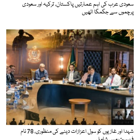
سعودی عرب کی اہم عمارتیں پاکستان، ترکیہ اور سعودی
پرچموں سے جگمگا اٹھیں
شہدا اور غازیوں کو سول اعزازات دینے کی منظوری، 78 نام
فہرست میں شامل