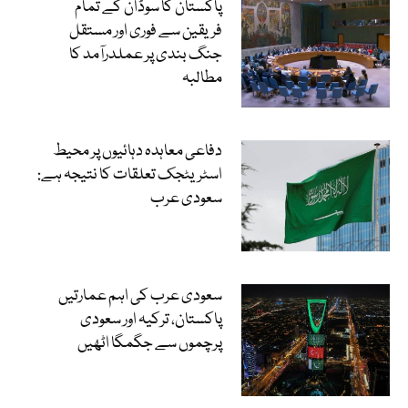
پاکستان کا سوڈان کے تمام
فریقین سے فوری اور مستقل
جنگ بندی پر عملدرآمد کا
مطالبہ
دفاعی معاہدہ دہائیوں پر محیط
اسٹریٹجک تعلقات کا نتیجہ ہے:
سعودی عرب
سعودی عرب کی اہم عمارتیں
پاکستان، ترکیہ اور سعودی
پرچموں سے جگمگا اٹھیں