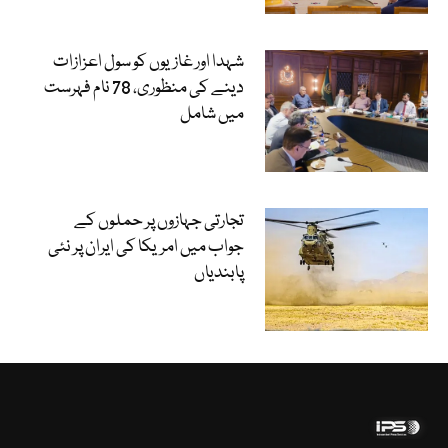
شہدا اور غازیوں کو سول اعزازات
دینے کی منظوری، 78 نام فہرست
میں شامل
تجارتی جہازوں پر حملوں کے
جواب میں امریکا کی ایران پر نئی
پابندیاں