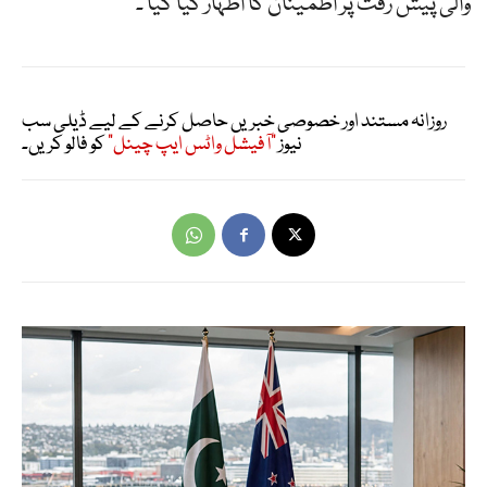
والی پیش رفت پر اطمینان کا اظہار کیا گیا ۔
روزانہ مستند اور خصوصی خبریں حاصل کرنے کے لیے ڈیلی سب
نیوز
"آفیشل واٹس ایپ چینل"
کو فالو کریں۔