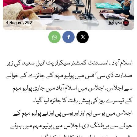
سب نیوز
4 August, 2021
اسلام آباد ، اسسٹنٹ کمشنر سیکرٹریٹ انیل سعید کی زیر
صدارت ڈی سی آفس میں پولیو مہم کے جائزے کے حوالے
سے اجلاس، اجلاس میں اسلام آباد میں جاری پولیو مہم
کے تیسرے روز کی پیش رفت کا جائزہ لیا گیا۔
اجلاس میں یو سی ایم اوز اور یوسی پی اوز نے پولیو مہم کے
حوالے سے بریفنگ دی۔اجلاس میں پولیو مہم میں ہونے