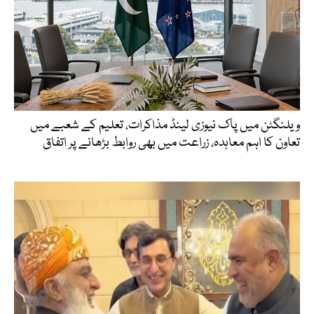
ویلنگٹن میں پاک نیوزی لینڈ مذاکرات، تعلیم کے شعبے میں
تعاون کا اہم معاہدہ، زراعت میں بھی روابط بڑھانے پر اتفاق