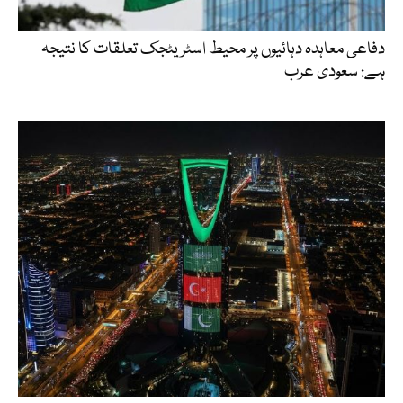
دفاعی معاہدہ دہائیوں پر محیط اسٹریٹجک تعلقات کا نتیجہ
ہے: سعودی عرب