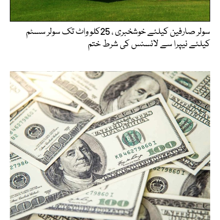
سولر صارفین کیلئے خوشخبری ، 25کلو واٹ تک سولر سسٹم
کیلئے نیپرا سے لائسنس کی شرط ختم