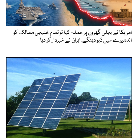
امریکا نے بجلی گھروں پر حملہ کیا تو تمام خلیجی ممالک کو
اندھیرے میں ڈبو دینگے، ایران نے خبردار کر دیا