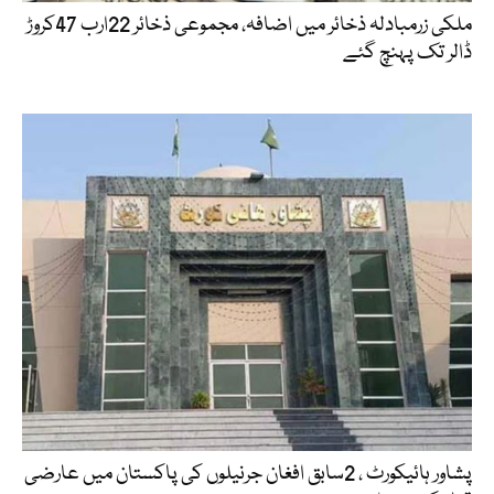
ملکی زرمبادلہ ذخائر میں اضافہ، مجموعی ذخائر 22ارب 47کروڑ
ڈالر تک پہنچ گئے
پشاور ہائیکورٹ ، 2سابق افغان جرنیلوں کی پاکستان میں عارضی