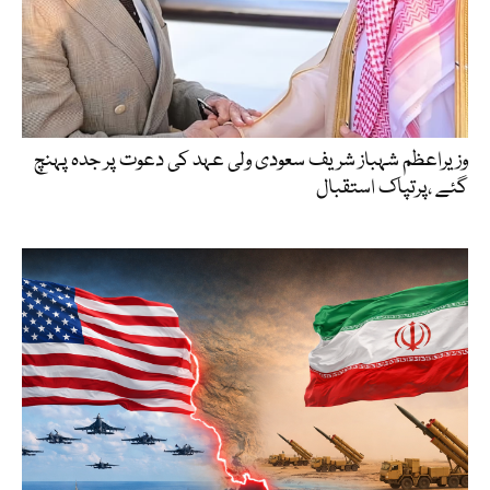
وزیراعظم شہباز شریف سعودی ولی عہد کی دعوت پر جدہ پہنچ
گئے ،پرتپاک استقبال