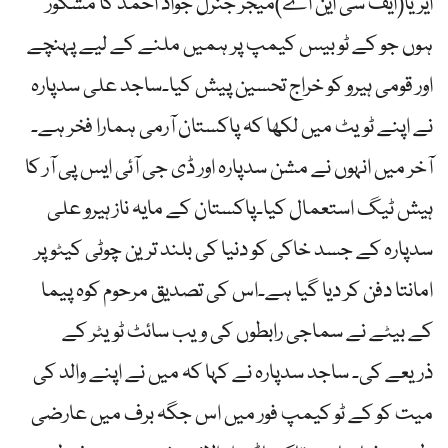
ایریا(ایف سی این اے)میجر جنرل جواد احمد کا مشکور
ہوں جو کے ٹو بیس کیمپ پر ہمیں ملنے کے لیے پہنچے
اور قومی ہیرو کو خراج تحسین پیش کیا۔ساجد علی سدپارہ
نے اپنے ٹویٹ میں لکھا کہ پاکستان آرمی ہمارا فخر ہے۔
آخر میں انہوں نے مشن سدپارہ اور ڈی جی آئی ایس پی آر کا
ہیش ٹیگ استعمال کیا۔پاکستان کے مایہ ناز ہیرو علی
سدپارہ کے جسد خاکی کو دنیا کی بلند ترین چوٹی کیٹو پر
امانتا دفن کر دیا گیا ہے۔اس کی تصدیق مرحوم کوہ پیما
کے بیٹے نے سماجی رابطوں کی ویب سائٹ ٹویٹر کے
ذریعے کی۔ ساجد سدپارہ نے کہا کہ میں نے اپنے والد کی
میت کو کے ٹو کیمپ فور میں اس جگہ برف میں عارضی