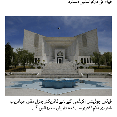
قیام کی درخواستیں مسترد
فیڈرل جوڈیشل اکیڈمی کے نئے ڈائریکٹر جنرل مقرر، جہانزیب
شنواری یکم اکتوبر سے ذمہ داریاں سنبھالیں گے