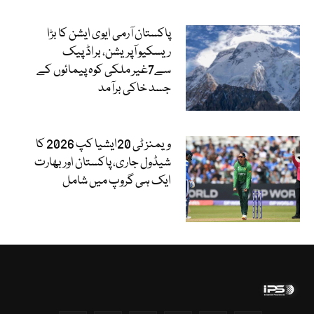
پاکستان آرمی ایوی ایشن کا بڑا
ریسکیو آپریشن، براڈ پیک
سے7غیر ملکی کوہ پیمائوں کے
جسد خاکی برآمد
ویمنز ٹی 20ایشیا کپ 2026 کا
شیڈول جاری، پاکستان اور بھارت
ایک ہی گروپ میں شامل