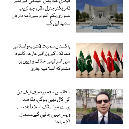
فیڈرل جوڈیشل اکیڈمی کے نئے
ڈائریکٹر جنرل مقرر، جہانزیب
شنواری یکم اکتوبر سے ذمہ داریاں
سنبھالیں گے
پاکستان سمیت 8عرب و اسلامی
ممالک کے وزرائے خارجہ کاغزہ
میں اسرائیلی خلاف ورزیوں پر
مشترکہ اعلامیہ جاری
ستائیس ستمبر صرف ایک دن
کی کال نہیں ہوگی، مقاصد
پورے ہونے تک اسلام آباد سے
واپس نہیں جائیں گے،سلمان
اکرم راجا