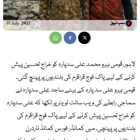
سب نیوز
31 July, 2021
لاہور،قومی ہیرو محمد علی سدپارہ کو خراجِ تحسین پیش
کرنے کے لیے پاک فوج قراقرم کی بلندیوں پر پہنچ گئی۔
قومی ہیرو علی سد پارہ کے بیٹے ساجد علی سدپارہ نے
سماجی رابطے کی ویب سائٹ ٹویٹر پر لکھا کہ علی سدپارہ
کو خراج تحسین پیش کرنے کے لیے پاک فوج قراقرم کی
بلندیوں پر پہنچی، میں کمانڈر فورس کمانڈ ناردرن