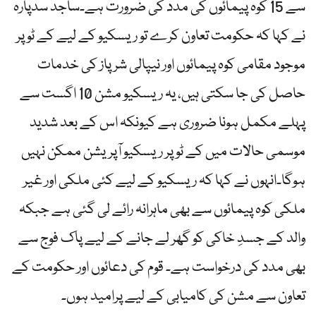
سے 15 کوہ پیمائوں کی مدد کی ضرورت ہے۔ساجد سدپارہ
نے کہا کہ حکومت تعاون کرے تو ریسکیو کے لیے کے ٹو پر
موجود مقامی کوہ پیمائوں اور نیپالی شرپاز کی خدمات
حاصل کی جا سکتی ہیں، یہ ریسکیو مشن 10 اگست سے
پہلے مکمل ہونا ضروری ہے کیونکہ اس کے بعد شدید
موسمی حالات میں کے ٹو پر ریسکیو آپریشن ممکن نہیں
ہوگا۔انہوں نے کہا کہ ریسکیو کے لیے کئی ملکی اور غیر
ملکی کوہ پیمائوں سے بھی ماہرانہ رائے لی گئی ہے جبکہ
والد کے جسدِ خاکی کو گھر لے جانے کے لیے پاک فوج سے
بھی مدد کی درخواست ہے۔ قوم کی دعائوں اور حکومت کے
تعاون سے مشن کی کامیابی کے لیے پرامید ہوں۔