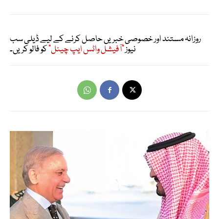
روزانہ مستند اور خصوصی خبریں حاصل کرنے کے لیے ڈیلی سب
نیوز
"آفیشل واٹس ایپ چینل"
کو فالو کریں۔