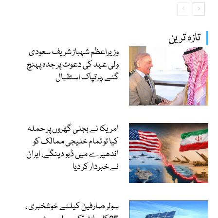
تازہ ترین
وزیراعظم شہباز شریف سعودی
ولی عہد کی دعوت پر جدہ پہنچ
گئے ،پرتپاک استقبال
امریکا نے بجلی گھروں پر حملہ
کیا تو تمام خلیجی ممالک کو
اندھیرے میں ڈبو دینگے، ایران
نے خبردار کر دیا
سولر صارفین کیلئے خوشخبری ،