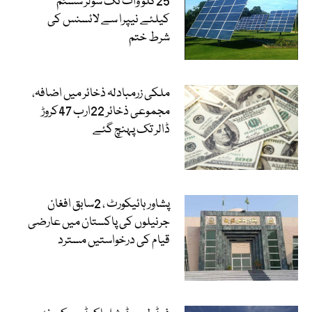
25کلو واٹ تک سولر سسٹم
کیلئے نیپرا سے لائسنس کی
شرط ختم
ملکی زرمبادلہ ذخائر میں اضافہ،
مجموعی ذخائر 22ارب 47کروڑ
ڈالر تک پہنچ گئے
پشاور ہائیکورٹ ، 2سابق افغان
جرنیلوں کی پاکستان میں عارضی
قیام کی درخواستیں مسترد