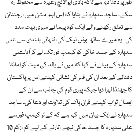
طور پر دفنا دیا ہے تاکہ باڈی ایوالانچ وغیرہ سے محفوظ رہ
سکے۔ ساجد سدپارہ نے بتایا کہ اس اہم مشن میں ارجنٹائن
سے تعلق رکھنے والے ایک کوہ پیما نے میری بہت مدد
کی۔ وہ میرے ساتھ بوٹل نیک کی انتہائی بلندی سے علی
سدپارہ کے جسد خاکی کو کیمپ فور تک لے کر آیا۔علی
سدپارہ کے بیٹے نے کہا کہ میں نے والد کی میت کو امانتا
دفنانے کے بعد ان کی قبر کی نشانی کیلئے اس پر پاکستان
کا جھنڈا لہرا دیا جبکہ پوری قوم کی جانب سے ان کے
ایصال ثواب کیلئے قران پاک کی تلاوت اور دعا کی۔ ساجد
سدپارہ نے ایک بیان میں کہا ہے کہ کے ٹو کیمپ فور سے
علی سدپارہ کا جسد خاکی نیچے اتارنے کے لیے کم ازکم 10