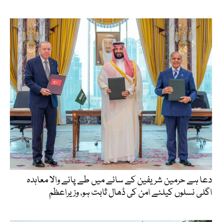
دعا ہے حرمین شریفین کے سائے میں طے پانے والا معاہدہ
اگلی نسلوں کیلئے امن کی ڈھال ثابت ہو، وزیراعظم