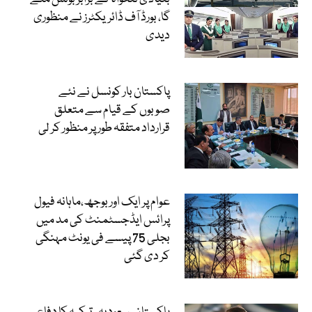
گا، بورڈ آف ڈائریکٹرز نے منظوری
دیدی
پاکستان بار کونسل نے نئے
صوبوں کے قیام سے متعلق
قرارداد متفقہ طور پر منظور کر لی
عوام پر ایک اور بوجھ،ماہانہ فیول
پرائس ایڈجسٹمنٹ کی مد میں
بجلی 75 پیسے فی یونٹ مہنگی
کر دی گئی