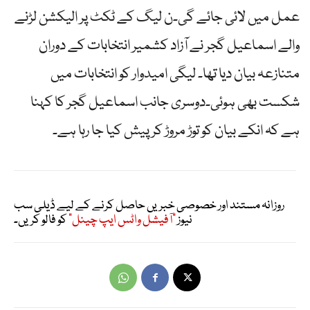
عمل میں لائی جائے گی۔ن لیگ کے ٹکٹ پر الیکشن لڑنے
والے اسماعیل گجر نے آزاد کشمیر انتخابات کے دوران
متنازعہ بیان دیا تھا۔ لیگی امیدوار کو انتخابات میں
شکست بھی ہوئی۔دوسری جانب اسماعیل گجر کا کہنا
ہے کہ انکے بیان کو توڑ مروڑ کر پیش کیا جا رہا ہے۔
روزانہ مستند اور خصوصی خبریں حاصل کرنے کے لیے ڈیلی سب
نیوز
"آفیشل واٹس ایپ چینل"
کو فالو کریں۔