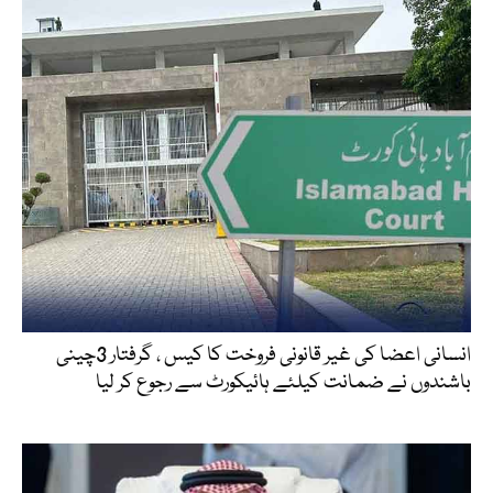
انسانی اعضا کی غیر قانونی فروخت کا کیس ، گرفتار 3چینی
باشندوں نے ضمانت کیلئے ہائیکورٹ سے رجوع کر لیا