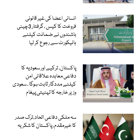
انسانی اعضا کی غیر قانونی
فروخت کا کیس ، گرفتار 3چینی
باشندوں نے ضمانت کیلئے
ہائیکورٹ سے رجوع کر لیا
پاکستان، ترکیے اور سعودیہ کا
دفاعی معاہدہ علاقائی امن
کیلئے مددگار ثابت ہوگا ، سعودی
وزیر خارجہ کا تہنیتی پیغام
سہ ملکی دفاعی اتحاد،ترک صدر
کا خیرمقدم، پاکستان کا شکریہ