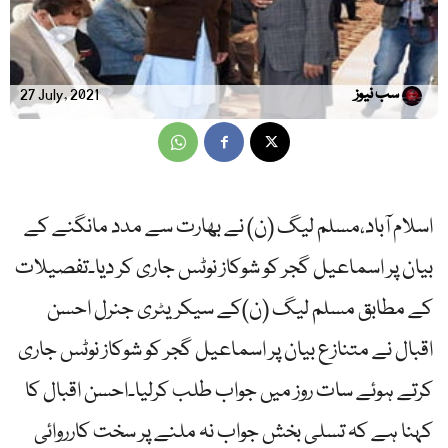
سب نیوز
27 July, 2021
اسلام آباد،مسلم لیگ (ن) نے بھارت سے مدد مانگنے کے
بیان پر اسماعیل گجر کو شوکاز نوٹس جاری کر دیا۔تفصیلات
کے مطابق مسلم لیگ (ن)کے سیکریٹری جنرل احسن
اقبال نے متنازع بیان پر اسماعیل گجر کو شوکاز نوٹس جاری
کرتے ہوئے سات روز میں جواب طلب کرلیا۔احسن اقبال کا
کہنا ہے کہ تسلی بخش جواب نہ ملنے پر سخت کارروائی