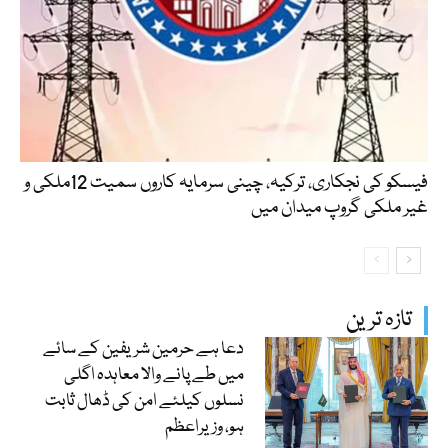
فیسکو کی نجکاری، ترکیہ، چینی سرمایہ کاروں سمیت 12ملکی و
غیر ملکی گروپ میدان میں
تازہ ترین
دعا ہے حرمین شریفین کے سائے
میں طے پانے والا معاہدہ اگلی
نسلوں کیلئے امن کی ڈھال ثابت
ہو، وزیراعظم