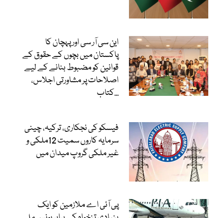
این سی آر سی اور پہچان کا
پاکستان میں بچوں کے حقوق کے
قوانین کو مضبوط بنانے کے لیے
اصلاحات پر مشاورتی اجلاس،
کتاب...
فیسکو کی نجکاری، ترکیہ، چینی
سرمایہ کاروں سمیت 12ملکی و
غیر ملکی گروپ میدان میں
پی آئی اے ملازمین کو ایک
بنیادی تنخواہ کے برابر بونس ملے