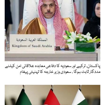
پاکستان، ترکیے اور سعودیہ کا دفاعی معاہدہ علاقائی امن کیلئے
مددگار ثابت ہوگا ، سعودی وزیر خارجہ کا تہنیتی پیغام