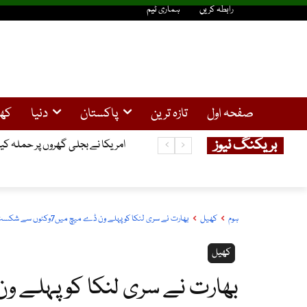
رابطہ کریں
ہماری ٹیم
صفحہ اول
تازہ ترین
پاکستان
دنیا
کھ
بریکنگ نیوز
امریکا نے بجلی گھروں پر حملہ کیا
ہوم
کھیل
بھارت نے سری لنکا کوپہلے ون ڈے میچ میں7وکٹوں سے شکست دےدی
کھیل