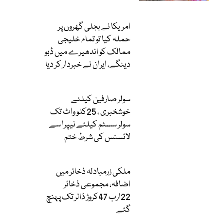
امریکا نے بجلی گھروں پر
حملہ کیا تو تمام خلیجی
ممالک کو اندھیرے میں ڈبو
دینگے، ایران نے خبردار کر دیا
سولر صارفین کیلئے
خوشخبری ، 25کلو واٹ تک
سولر سسٹم کیلئے نیپرا سے
لائسنس کی شرط ختم
ملکی زرمبادلہ ذخائر میں
اضافہ، مجموعی ذخائر
22ارب 47کروڑ ڈالر تک پہنچ
گئے