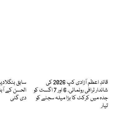
قائدِ اعظم آزادی کپ 2026 کی
سابق بنگلاد
شاندار ٹرافی رونمائی، 6 اور 7 اگست کو
الحسن کے آبا
جدہ میں کرکٹ کا بڑا میلہ سجنے کو
دی گئی
تیار