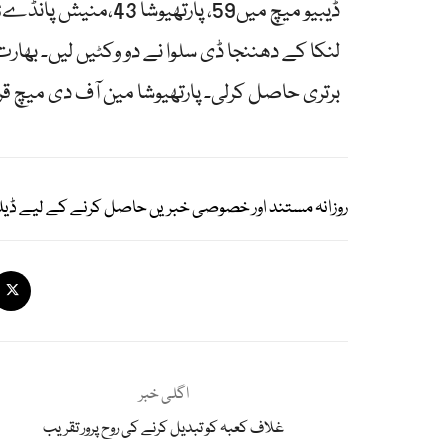
لنکا کے دھننجا ڈی سلوا نے دو وکٹیں لیں۔ بھ
برتری حاصل کرلی۔ پارتھیوشا مین آف دی میچ قرا
روزانہ مستند اور خصوصی خبریں حاصل کرنے کے لیے ڈیل
اگلی خبر
غلاف کعبہ کو تبدیل کرنے کی روح پرور تقریب