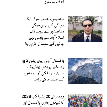
اعلامیہ جاری
ستائیس ستمبر صرف ایک
دن کی کال نہیں ہوگی،
مقاصد پورے ہونے تک
اسلام آباد سے واپس نہیں
جائیں گے،سلمان اکرم راجا
پاکستان آرمی ایوی ایشن کا بڑا
ریسکیو آپریشن، براڈ پیک
سے7غیر ملکی کوہ پیمائوں
کے جسد خاکی برآمد
ویمنز ٹی 20ایشیا کپ 2026
کا شیڈول جاری، پاکستان اور