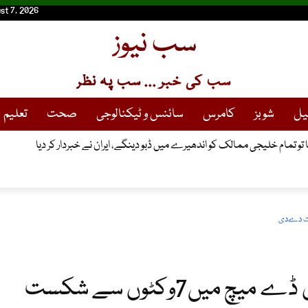
st 7, 2026
سب نیوز
سب کی خبر ... سب پہ نظر
یل
شوبز
کامرس
سائنس و ٹیکنالوجی
صحت
تعلیم
 تو تمام خلیجی ممالک کو اندھیرے میں ڈبو دینگے، ایران نے خبردار کر دیا
بھارت نے سری لنکا کوپہلے ون ڈے میچ میں7وکٹوں سے شکست