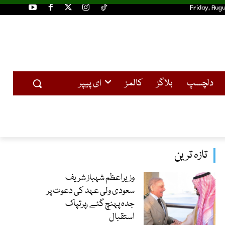
Friday, Augu
دلچسپ
بلاگز
کالمز
ای پیپر
تازہ ترین
وزیراعظم شہباز شریف
سعودی ولی عہد کی دعوت پر
جدہ پہنچ گئے ،پرتپاک
استقبال