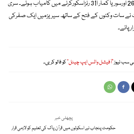
ڈیبیو میچ میں59، پارتھیوشا 43،منیش پانڈے26 اورسوریا کمار ا31 رنزاسکورکرنے میں کامیاب ہوئے۔ سری
ارت نے سات وکٹوں کے فتح کے ساتھ سیریزمیں ایک صفرکی
رپائے۔
ی سب نیوز
"آفیشل واٹس ایپ چینل"
کو فالو کریں۔
پچھلی خبر
حکومت پنجاب نے اسکولوں میں قرآن پاک کی تعلیم کو لازمی قرار