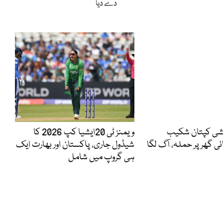
دے دیا
یشی کپتان شکیب
ویمنز ٹی 20ایشیا کپ 2026 کا
ئی گھر پر حملہ، آگ لگا
شیڈول جاری، پاکستان اور بھارت ایک
ہی گروپ میں شامل