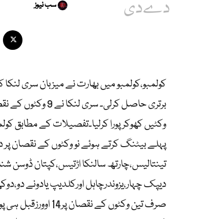
دےدی
سب نیوز
کولمبو،کولمبو میں بھارت نے میزبان سری لنکا
برتری حاصل کرلی۔ سر
وکٹیں کھوکر پورا کرلیا۔تفصیلات کے مطابق کو
پہلے بیٹنگ کرتے ہوئے نو وکٹوں کے نقصان پر دو