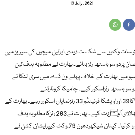
19 July, 2021
 کو سات وکٹوں سے شکست دیدی اورتین میچوں کی سیریز میں
ی لنکا نے 9 وکٹوں کے نقصان پردو سو باسٹھ رنز بنائے۔ بھارت نے مطلوبہ ہدف تین
لمبو میں بھارت کے خلاف پہلے ون ڈے میں سری لنکا نے
 سو باسٹھ رنزاسکور کیے۔ چامیکا کرونارتنے
تینتالیس،چارتھ سالنکا اڑتیس،کپتان ڈوسن شناکا39 اوراویشکا فرنینڈو 33 رنزنمایاں اسکورر رہے۔ بھارت کے
دیپک چہار،یزوندرچاہل اورکلدیپ یادونے دو،دوکھلاڑی آو¿ٹ کیے۔ بھارت نے263 رنزکامطلوبہ ہدف
صرف تین وکٹوں کے نقصان پر14 اوورزقبل ہی پورا کرلیا۔ کپتان شیکھردھون 79،وکٹ کیپرایشان کشن نے