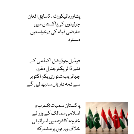
پشاور ہائیکورٹ ، 2سابق افغان
جرنیلوں کی پاکستان میں
عارضی قیام کی درخواستیں
مسترد
فیڈرل جوڈیشل اکیڈمی کے
نئے ڈائریکٹر جنرل مقرر،
جہانزیب شنواری یکم اکتوبر
سے ذمہ داریاں سنبھالیں گے
پاکستان سمیت 8عرب و
اسلامی ممالک کے وزرائے
خارجہ کاغزہ میں اسرائیلی
خلاف ورزیوں پر مشترکہ