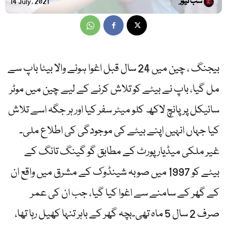
سب نیوز
14 July, 2021
بیجنگ ، چین میں 24 سال قبل اغوا ہونے والا بیٹا باپ سے
مل گیا، باپ نے بیٹے کو تلاش کرنے کے لیے چین میں موٹر
سائیکل پر پانچ لاکھ کلو میٹر سفر کیا اور ہر جگہ اسے تلاش
کیا جہاں انہیں اپنے بیٹے کی موجودگی کی اطلاع ملی۔
غیر ملکی میڈیارپورٹ کے مطابق گو گینگ تانگ کے
بیٹے کو 1997 میں صوبہ شینڈوک کے مشرق میں واقع ان
کے گھر کے سامنے سے اغوا کیا گیا، جب ان کی عمر
صرف 2 سال 5 ماہ تھی۔بچہ گھر کے باہر تنہا کھیل رہا تھا،