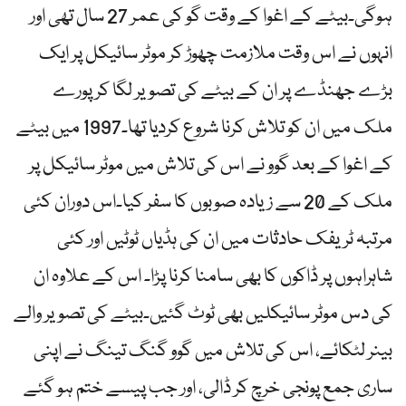
ہوگی۔بیٹے کے اغوا کے وقت گو کی عمر 27 سال تھی اور
انہوں نے اس وقت ملازمت چھوڑ کر موٹر سائیکل پر ایک
بڑے جھنڈے پر ان کے بیٹے کی تصویر لگا کر پورے
ملک میں ان کو تلاش کرنا شروع کردیا تھا۔1997 میں بیٹے
کے اغوا کے بعد گوو نے اس کی تلاش میں موٹر سائیکل پر
ملک کے 20 سے زیادہ صوبوں کا سفر کیا۔اس دوران کئی
مرتبہ ٹریفک حادثات میں ان کی ہڈیاں ٹوٹیں اور کئی
شاہراہوں پر ڈاکوں کا بھی سامنا کرنا پڑا۔ اس کے علاوہ ان
کی دس موٹر سائیکلیں بھی ٹوٹ گئیں۔بیٹے کی تصویر والے
بینر لٹکائے، اس کی تلاش میں گوو گنگ تینگ نے اپنی
ساری جمع پونجی خرچ کر ڈالی، اور جب پیسے ختم ہو گئے