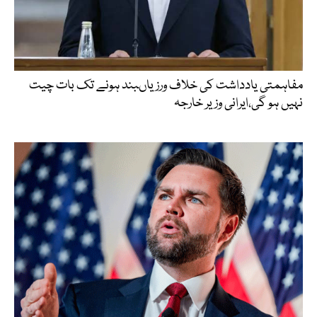
مفاہمتی یادداشت کی خلاف ورزیاںبند ہونے تک بات چیت
نہیں ہو گی،ایرانی وزیر خارجہ