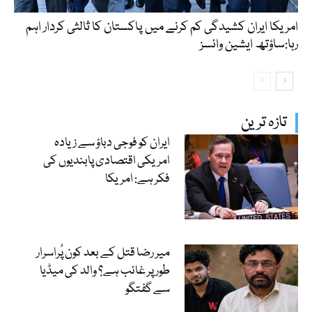
امریکا ایران کشیدگی کم کرنے میں پاکستان کا ثالثی کردار اہم
رہا:ساؤتھ ایشین وائسز
تازہ ترین
ایران کو فوجی دباؤ سے زیادہ
امریکی اقتصادی پابندیوں کی
فکر ہے: امریکا
میر رضا قتل کے بعد کون پُراسرار
طور پر غائب ہے؟ والد کی میڈیا
سے گفتگو