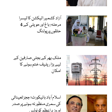
آزاد کشمیر الیکشن کا تیسرا
مرحلہ: باغ اور حویلی کے 4
حلقوں پر پولنگ
ملک بھر کے بجلی صارفین کے
لیے بڑا ریلیف ختم ہونے کا
امکان
اسلام آباد ہائیکورٹ؛ ججز تعیناتی
کی سمری منظور نہ ہونے پر صدر
اور وزیراعظم کو نوٹس