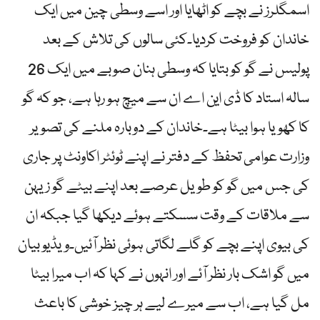
اسمگلرز نے بچے کو اٹھایا اور اسے وسطی چین میں ایک
خاندان کو فروخت کردیا۔کئی سالوں کی تلاش کے بعد
پولیس نے گو کو بتایا کہ وسطی ہنان صوبے میں ایک 26
سالہ استاد کا ڈی این اے ان سے میچ ہو رہا ہے، جو کہ گو
کا کھویا ہوا بیٹا ہے۔خاندان کے دوبارہ ملنے کی تصویر
وزارت عوامی تحفظ کے دفتر نے اپنے ٹوئٹر اکاونٹ پر جاری
کی جس میں گو کو طویل عرصے بعد اپنے بیٹے گو زیہن
سے ملاقات کے وقت سسکتے ہوئے دیکھا گیا جبکہ ان
کی بیوی اپنے بچے کو گلے لگاتی ہوئی نظر آئیں۔ویڈیو بیان
میں گو اشک بار نظر آئے اور انہوں نے کہا کہ اب میرا بیٹا
مل گیا ہے، اب سے میرے لیے ہر چیز خوشی کا باعث