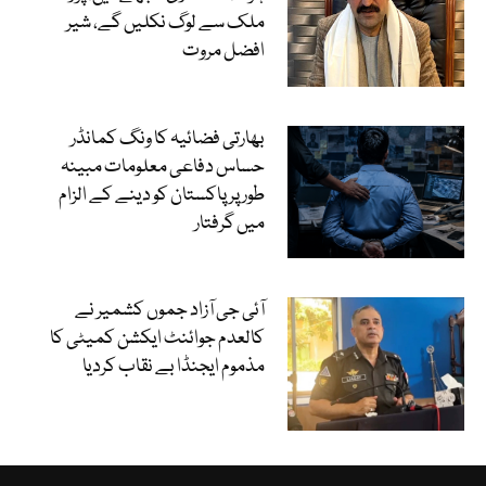
ملک سے لوگ نکلیں گے، شیر
افضل مروت
بھارتی فضائیہ کا ونگ کمانڈر
حساس دفاعی معلومات مبینہ
طور پر پاکستان کو دینے کے الزام
میں گرفتار
آئی جی آزاد جموں کشمیر نے
کالعدم جوائنٹ ایکشن کمیٹی کا
مذموم ایجنڈا بے نقاب کردیا