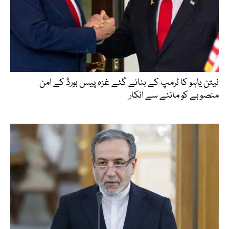
نیتن یاہو کا ٹرمپ کے بنائے گئے غزہ پیس بورڈ کے امن
منصوبے کو ماننے سے انکار