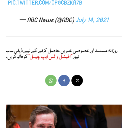
PIC.TWITTER.COM/CP0CBZKA7B
— ABC News (@ABC)
July 14, 2021
روزانہ مستند اور خصوصی خبریں حاصل کرنے کے لیے ڈیلی سب
نیوز
"آفیشل واٹس ایپ چینل"
کو فالو کریں۔