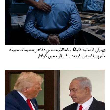
بھارتی فضائیہ کا ونگ کمانڈر حساس دفاعی معلومات مبینہ
طور پر پاکستان کو دینے کے الزام میں گرفتار