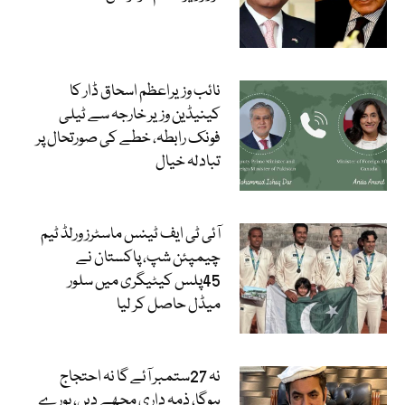
نائب وزیراعظم اسحاق ڈار کا
کینیڈین وزیر خارجہ سے ٹیلی
فونک رابطہ، خطے کی صورتحال پر
تبادلہ خیال
آئی ٹی ایف ٹینس ماسٹرز ورلڈ ٹیم
چیمپئن شپ، پاکستان نے
45پلس کیٹیگری میں سلور
میڈل حاصل کر لیا
نہ 27ستمبر آئے گا نہ احتجاج
ہوگا، ذمہ داری مجھے دیں، پورے