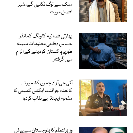
ملک سے لوگ نکلیں گے، شیر
افضل مروت
بھارتی فضائیہ کا ونگ کمانڈر
حساس دفاعی معلومات مبینہ
طور پر پاکستان کو دینے کے الزام
میں گرفتار
آئی جی آزاد جموں کشمیر نے
کالعدم جوائنٹ ایکشن کمیٹی کا
مذموم ایجنڈا بے نقاب کردیا
وزیراعظم کا بلوچستان سے پیش