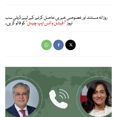
روزانہ مستند اور خصوصی خبریں حاصل کرنے کے لیے ڈیلی سب
نیوز
"آفیشل واٹس ایپ چینل"
کو فالو کریں۔