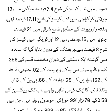
صوبے میں نئے کیسز کی شرح 7.4 فیصد ہوگئی ہے، 13
جولائی کو کراچی میں نئے کیسز کی شرح 17.11 فیصد تھی،
ہفتہ وار رپورٹ کے مطابق ضلع شرقی میں 21 فیصد،
جنوبی میں 15، وسطی میں 12 اور کورنگی میں کیسز کی
شرح 8 فیصد ہے۔بریفنگ کے دوران بتایا گیا کہ سندھ
میں گزشتہ ایک ہفتے کے دوران مختلف قسم کے 356
کیسز ظاہر ہوئے ہیں، یوکے ویرینٹ کے 92، جنوبی افریقا
کے 162، برازیل کے 29، بھارت کے 66، پی ون کے 3 اور
وائلڈ ٹائپ کا ایک کیس ظاہر ہوا ہے، اب تک ویکسین کے
58 لاکھ 70 ہزار 991 خوراکیں موصول ہوئی ہیں، جن میں
سے ابھی تک 44 لاکھ 65 ہزار 908 خوراکیں استعمال