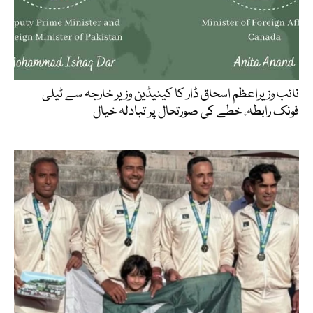
نائب وزیراعظم اسحاق ڈار کا کینیڈین وزیر خارجہ سے ٹیلی
فونک رابطہ، خطے کی صورتحال پر تبادلہ خیال