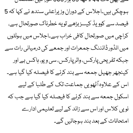
ہوچکی ہیں۔اجلاس کے دوران وزیراعلی سندھ نے کہا کہ 5
فیصد سے کوویڈ کیسز بڑھے تو یہ خطرناک صورتحال ہے،
کراچی میں صورتحال کافی خراب ہے۔اجلاس میں ہوٹلوں
میں انڈور ڈائننگ جمعرات اور جمعے کی درمیانی رات سے
جبکہ تفریحی پارکس، واٹر پارکس، سی ویو، ہاکس بے اور
کینجھر جھیل جمعہ سے بند کرنے کا فیصلہ کیا گیا ہے۔
اس کے علاوہ آٹھویں جماعت تک کے طلبا کے لیے
اسکول جمعہ سے بند کرنے کا فیصلہ کیا گیا ہے جب کہ
نویں کلاس اور اس سے زائد کے لیے تعلیمی ادارے
امتحانات کے بعد بند ہوجائیں گے۔