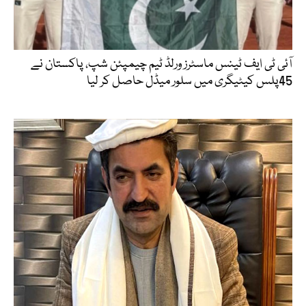
آئی ٹی ایف ٹینس ماسٹرز ورلڈ ٹیم چیمپئن شپ، پاکستان نے
45پلس کیٹیگری میں سلور میڈل حاصل کر لیا