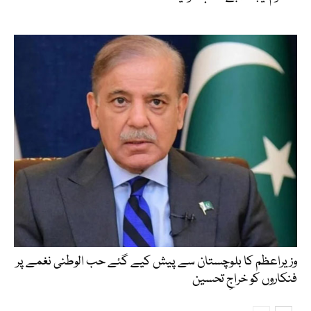
وزیراعظم کا بلوچستان سے پیش کیے گئے حب الوطنی نغمے پر
فنکاروں کو خراجِ تحسین