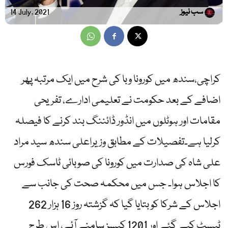
سب نیوز
14 July, 2021
کراچی،سندھ میں کورونا وبا کی شرح میں ایک مرتبہ پھر
اضافے کے بعد حکومت نے تعلیمی ادارے، تفریحی
مقامات اور ہوٹلوں میں انڈور ڈائننگ بند کرنے کا فیصلہ
کرلیا ہے۔تفصیلات کے مطابق وزیراعلی سندھ سید مراد
علی شاہ کی صدارت میں کورونا کی صوبائی ٹاسک فورس
کا اجلاس ہوا۔ جس میں محکمہ صحت کی جانب سے
اجلاس کے شرکا کو بتایا گیا کہ گزشتہ روز 16 ہزار 262
ٹیسٹ کیے گئے اور 1201 کیسز سامنے آئے، اس طرح