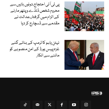
پی ٹی آئی احتجاج،دونوں بازوں سے
محروم شخص ڈنڈے و پتھر مارنے
کے الزام میں گرفتار،عدالت نے
مقدمے سے ڈسچارج کر دیا
نیتن یاہو کا ٹرمپ کے بنائے گئے
غزہ پیس بورڈ کے امن منصوبے کو
ماننے سے انکار