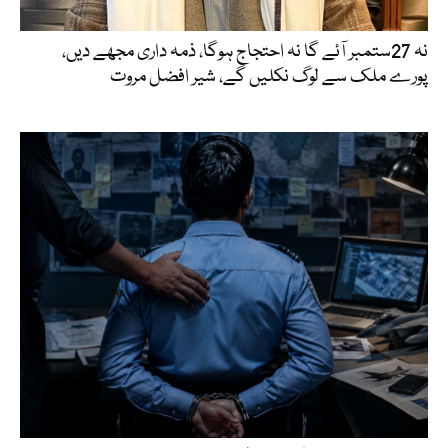
نہ 27ستمبر آئے گا نہ احتجاج ہوگا، ذمہ داری مجھے دیں،
پورے ملک سے لوگ نکلیں گے، شیر افضل مروت