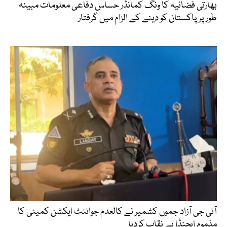
بھارتی فضائیہ کا ونگ کمانڈر حساس دفاعی معلومات مبینہ
طور پر پاکستان کو دینے کے الزام میں گرفتار
آئی جی آزاد جموں کشمیر نے کالعدم جوائنٹ ایکشن کمیٹی کا
مذموم ایجنڈا بے نقاب کردیا