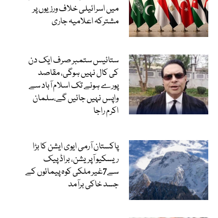
میں اسرائیلی خلاف ورزیوں پر
مشترکہ اعلامیہ جاری
ستائیس ستمبر صرف ایک دن
کی کال نہیں ہوگی، مقاصد
پورے ہونے تک اسلام آباد سے
واپس نہیں جائیں گے،سلمان
اکرم راجا
پاکستان آرمی ایوی ایشن کا بڑا
ریسکیو آپریشن، براڈ پیک
سے7غیر ملکی کوہ پیمائوں کے
جسد خاکی برآمد