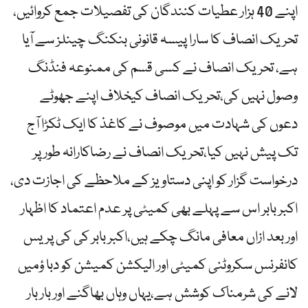
اپنے 40 ہزار عطیات کنندگان کی تفصیلات جمع کروائیں،
تحریک انصاف کا سارا پیسہ قانونی بنکنگ چینلز سے آیا
ہے، تحریک انصاف نے کسی قسم کی ممنوعہ فنڈنگ
وصول نہیں کی،تحریک انصاف کیخلاف اپنے جھوٹے
دعوں کی شہادت میں موصوف نے کاغذ کا ایک ٹکڑا آج
تک پیش نہیں کیا،تحریک انصاف نے رضاکارانہ طور پر
درخواست گزار کو اپنی دستاویز کے ملاحظے کی اجازت دی،
اکبر بابر اس سے پہلے بھی کمیٹی پر عدم اعتماد کا اظہار
اور بعد ازاں معافی مانگ چکے ہیں،اکبر بابر کی کی پریس
کانفرنس سکروٹنی کمیٹی اور الیکشن کمیشن کو دبا ؤمیں
لانے کی شرمناک کوشش ہے،یہاں وہاں بھاگنے اور بار بار