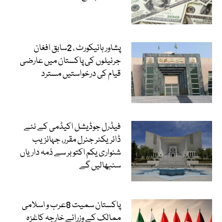
پشاور ہائیکورٹ ، 2سابق افغان
جرنیلوں کی پاکستان میں عارضی
قیام کی درخواستیں مسترد
فیڈرل جوڈیشل اکیڈمی کے نئے
ڈائریکٹر جنرل مقرر، جہانزیب
شنواری یکم اکتوبر سے ذمہ داریاں
سنبھالیں گے
پاکستان سمیت 8عرب و اسلامی
ممالک کے وزرائے خارجہ کاغزہ