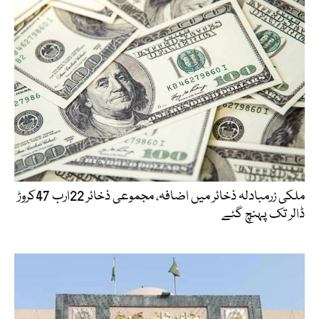
ملکی زرمبادلہ ذخائر میں اضافہ، مجموعی ذخائر 22ارب 47کروڑ
ڈالر تک پہنچ گئے