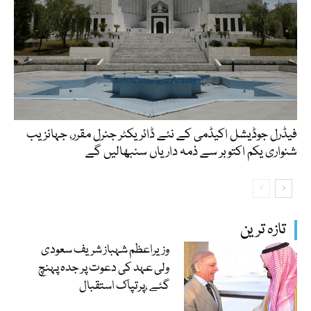
فیڈرل جوڈیشل اکیڈمی کے نئے ڈائریکٹر جنرل مقرر، جہانزیب
شنواری یکم اکتوبر سے ذمہ داریاں سنبھالیں گے
تازہ ترین
وزیراعظم شہباز شریف سعودی
ولی عہد کی دعوت پر جدہ پہنچ
گئے ،پرتپاک استقبال