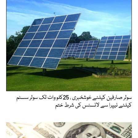
سولر صارفین کیلئے خوشخبری ، 25کلو واٹ تک سولر سسٹم
کیلئے نیپرا سے لائسنس کی شرط ختم