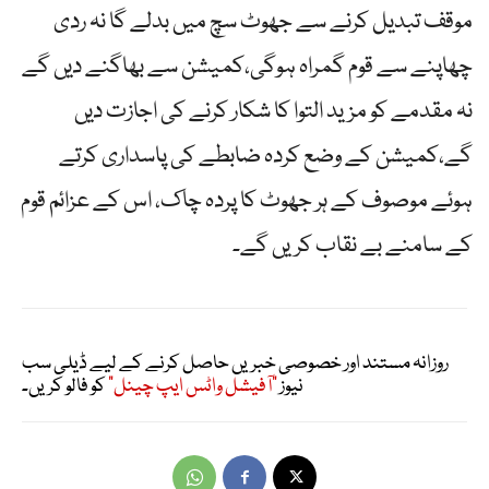
موقف تبدیل کرنے سے جھوٹ سچ میں بدلے گا نہ ردی
چھاپنے سے قوم گمراہ ہوگی،کمیشن سے بھاگنے دیں گے
نہ مقدمے کو مزید التوا کا شکار کرنے کی اجازت دیں
گے،کمیشن کے وضع کردہ ضابطے کی پاسداری کرتے
ہوئے موصوف کے ہر جھوٹ کا پردہ چاک، اس کے عزائم قوم
کے سامنے بے نقاب کریں گے۔
روزانہ مستند اور خصوصی خبریں حاصل کرنے کے لیے ڈیلی سب
نیوز
"آفیشل واٹس ایپ چینل"
کو فالو کریں۔