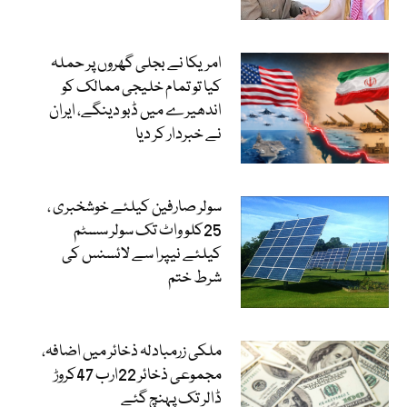
امریکا نے بجلی گھروں پر حملہ
کیا تو تمام خلیجی ممالک کو
اندھیرے میں ڈبو دینگے، ایران
نے خبردار کر دیا
سولر صارفین کیلئے خوشخبری ،
25کلو واٹ تک سولر سسٹم
کیلئے نیپرا سے لائسنس کی
شرط ختم
ملکی زرمبادلہ ذخائر میں اضافہ،
مجموعی ذخائر 22ارب 47کروڑ
ڈالر تک پہنچ گئے