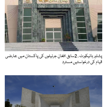
پشاور ہائیکورٹ ، 2سابق افغان جرنیلوں کی پاکستان میں عارضی
قیام کی درخواستیں مسترد