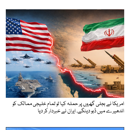
امریکا نے بجلی گھروں پر حملہ کیا تو تمام خلیجی ممالک کو
اندھیرے میں ڈبو دینگے، ایران نے خبردار کر دیا