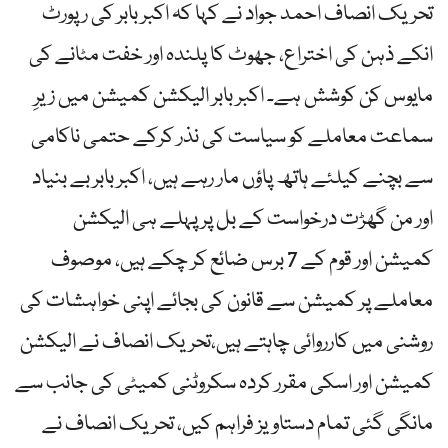
تحریک انصاف احمد جواد نے کہا کہ اکبر بابر کی رپورٹ
انکے ذہن کی اختراع، جھوٹ کا پلندہ اور خفت مٹانے کی
مایوس کن کوشش ہے۔ اکبر بابر الیکشن کمیشن میں زیرِ
سماعت معاملے کو سیاست کی نذر کرکے حتمی ناکامی
سے بچنے کیلئے ہاتھ پاؤں مار رہے ہیں، اکبر بابر بے بنیاد
اور من گھڑت درخواست کے بل پر پہلے ہی الیکشن
کمیشن اور قوم کے 7 برس ضائع کر چکے ہیں، موصوف
معاملے پر کمیشن سے قانون کی بجائے اپنی خواہشات کی
روشنی میں کارروائی چاہتے ہیں،تحریک انصاف نے الیکشن
کمیشن اور اسکی مقرر کردہ سکروٹنی کمیٹی کی جانب سے
مانگی گئی تمام دستاویز فراہم کیں، تحریک انصاف نے