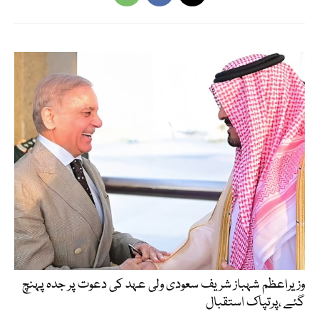
وزیراعظم شہباز شریف سعودی ولی عہد کی دعوت پر جدہ پہنچ
گئے ،پرتپاک استقبال