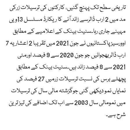
تاریخی سطح تک پہنچ گئیں، کارکنوں کی ترسیلات زرکی
مد میں 2 ارب ڈالرسے زائد آنے کا ریکارڈ مسلسل 13ویں
مہینے جاری رہا۔سٹیٹ بینک کے اعلامیے کے مطابق
اوورسیز پاکستانیوں نے جون 2021 میں تقریبا 2 اعشاریہ 7
ارب ڈالربھجوائیں جو جون 2020 سے 9 فیصد اورمئی
2021 سے 8 فیصد زائد ہیں۔سٹیٹ بینک کے مطابق
پچھلے برس کی نسبت ترسیلات زرمیں 27 فیصد کی
نمایاں نمو دیکھی گئی جوگزشتہ مالی سال کی ترسیلات
میں نمومالی سال 2003 سے اب تک اضافے کی تیز ترین
شرح ہے۔