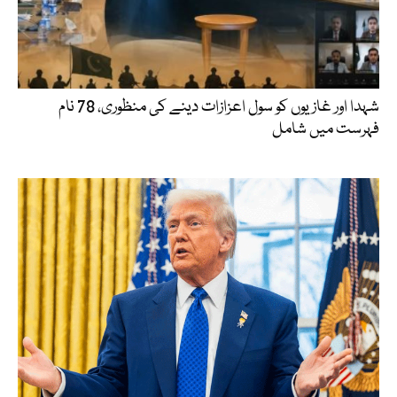
شہدا اور غازیوں کو سول اعزازات دینے کی منظوری، 78 نام
فہرست میں شامل