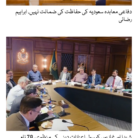
دفاعی معاہدہ سعودیہ کی حفاظت کی ضمانت نہیں، ابراہیم
رضائی
شہدا اور غازیوں کو سول اعزازات دینے کی منظوری، 78 نام