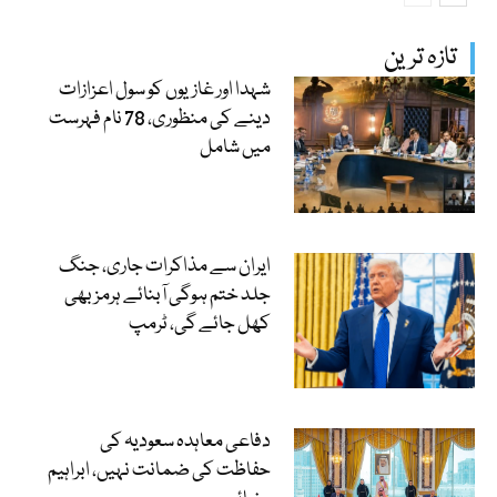
تازہ ترین
شہدا اور غازیوں کو سول اعزازات
دینے کی منظوری، 78 نام فہرست
میں شامل
ایران سے مذاکرات جاری، جنگ
جلد ختم ہوگی آبنائے ہرمز بھی
کھل جائے گی، ٹرمپ
دفاعی معاہدہ سعودیہ کی
حفاظت کی ضمانت نہیں، ابراہیم