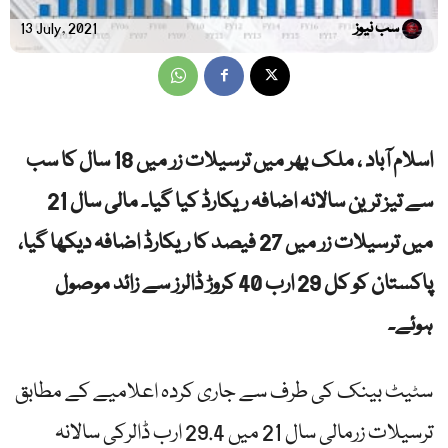
سب نیوز
13 July, 2021
اسلام آباد ، ملک بھر میں ترسیلات زر میں 18 سال کا سب
سے تیز ترین سالانہ اضافہ ریکارڈ کیا گیا۔ مالی سال 21
میں ترسیلات زر میں 27 فیصد کا ریکارڈ اضافہ دیکھا گیا،
پاکستان کو کل 29 ارب 40 کروڑ ڈالرز سے زائد موصول
ہوئے۔
سٹیٹ بینک کی طرف سے جاری کردہ اعلامیے کے مطابق
ترسیلات زرمالی سال 21 میں 29.4 ارب ڈالرکی سالانہ