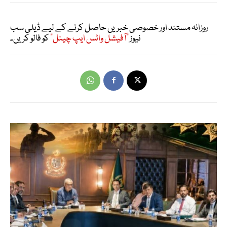
روزانہ مستند اور خصوصی خبریں حاصل کرنے کے لیے ڈیلی سب
نیوز
"آفیشل واٹس ایپ چینل"
کو فالو کریں۔