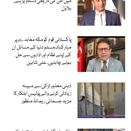
میں امن کی تاریخی دستاویز ہے،
بلاول
پاکستانی قوم کو مکہ معاہدے پر
مبارکباد:مسلم دنیا کے مسائل ان
کے اپنے نظام اور اداروں سے حل
ہونے چاہئیں، علی شاہین
ذہنی معذور لڑکی سے مبینہ
زیادتی کرنے والے پولیس اہلکارکا
مزید جسمانی ریمانڈ منظور