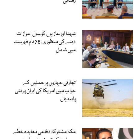
رضائی
شہدا اور غازیوں کو سول اعزازات
دینے کی منظوری، 78 نام فہرست
میں شامل
تجارتی جہازوں پر حملوں کے
جواب میں امریکا کی ایران پر نئی
پابندیاں
مکہ مشترکہ دفاعی معاہدہ خطے