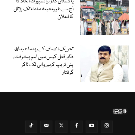
پاکستان گڈز ٹرانسپورٹ اتحاد کا
آج سے غیرمعینہ مدت تک ہڑتال
کا اعلان
تحریک انصاف کے رہنما عبداللہ
طاہر قتل کیس میں اہم پیشرفت،
ہنی ٹریپ کرنے والی ٹک ٹاکر
گرفتار