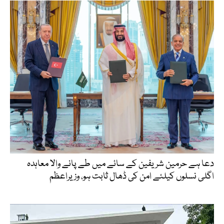
دعا ہے حرمین شریفین کے سائے میں طے پانے والا معاہدہ
اگلی نسلوں کیلئے امن کی ڈھال ثابت ہو، وزیراعظم