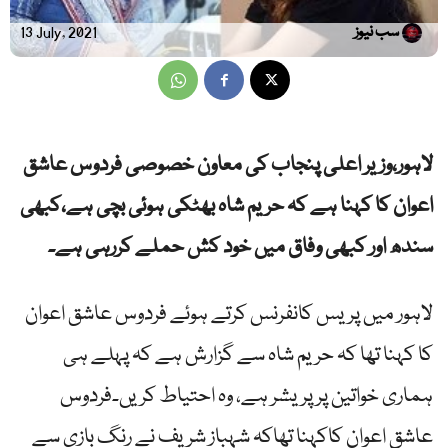
سب نیوز
13 July, 2021
لاہور،وزیر اعلی پنجاب کی معاون خصوصی فردوس عاشق
اعوان کا کہنا ہے کہ حریم شاہ بھٹکی ہوئی بچی ہے،کبھی
سندھ اور کبھی وفاق میں خود کش حملے کررہی ہے۔
لاہور میں پریس کانفرنس کرتے ہوئے فردوس عاشق اعوان
کا کہنا تھا کہ حریم شاہ سے گزارش ہے کہ پہلے ہی
ہماری خواتین پرپریشر ہے، وہ احتیاط کریں۔فردوس
عاشق اعوان کاکہنا تھاکہ شہباز شریف نے رنگ بازی سے