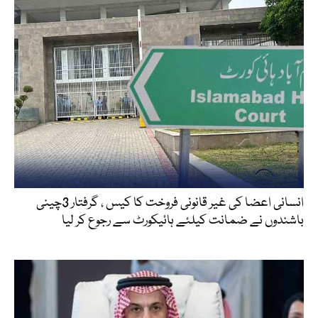
انسانی اعضا کی غیر قانونی فروخت کا کیس ، گرفتار 3چینی
باشندوں نے ضمانت کیلئے ہائیکورٹ سے رجوع کر لیا