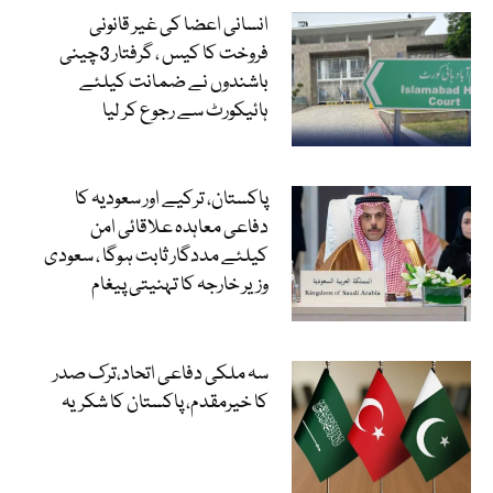
انسانی اعضا کی غیر قانونی
فروخت کا کیس ، گرفتار 3چینی
باشندوں نے ضمانت کیلئے
ہائیکورٹ سے رجوع کر لیا
پاکستان، ترکیے اور سعودیہ کا
دفاعی معاہدہ علاقائی امن
کیلئے مددگار ثابت ہوگا ، سعودی
وزیر خارجہ کا تہنیتی پیغام
سہ ملکی دفاعی اتحاد،ترک صدر
کا خیرمقدم، پاکستان کا شکریہ