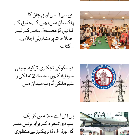
این سی آر سی اور پہچان کا
پاکستان میں بچوں کے حقوق کے
قوانین کو مضبوط بنانے کے لیے
اصلاحات پر مشاورتی اجلاس،
کتاب...
فیسکو کی نجکاری، ترکیہ، چینی
سرمایہ کاروں سمیت 12ملکی و
غیر ملکی گروپ میدان میں
پی آئی اے ملازمین کو ایک
بنیادی تنخواہ کے برابر بونس ملے
گا، بورڈ آف ڈائریکٹرز نے منظوری