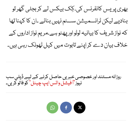
بھری پریس کانفرنس کی،کِک بیکس لے کر بجلی گھر تو
بنادیے لیکن ٹرانسمیشن سسٹم نہیں بنائے ۔ان کا کہنا تھا
کہ نواز شریف کا بیانیہ لوٹو اور پھٹو ہے،مریم نواز اداروں کے
خلاف بیان دے کر اپنے تابوت میں کیل ٹھونک رہی ہیں۔
روزانہ مستند اور خصوصی خبریں حاصل کرنے کے لیے ڈیلی سب
نیوز
"آفیشل واٹس ایپ چینل"
کو فالو کریں۔