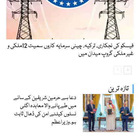
فیسکو کی نجکاری، ترکیہ، چینی سرمایہ کاروں سمیت 12ملکی و
غیر ملکی گروپ میدان میں
تازہ ترین
دعا ہے حرمین شریفین کے سائے
میں طے پانے والا معاہدہ اگلی
نسلوں کیلئے امن کی ڈھال ثابت
ہو، وزیراعظم