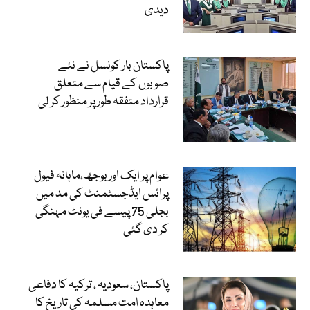
دیدی
پاکستان بار کونسل نے نئے
صوبوں کے قیام سے متعلق
قرارداد متفقہ طور پر منظور کر لی
عوام پر ایک اور بوجھ،ماہانہ فیول
پرائس ایڈجسٹمنٹ کی مد میں
بجلی 75 پیسے فی یونٹ مہنگی
کر دی گئی
پاکستان، سعودیہ ، ترکیہ کا دفاعی
معاہدہ امت مسلمہ کی تاریخ کا