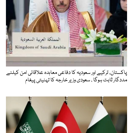
پاکستان، ترکیے اور سعودیہ کا دفاعی معاہدہ علاقائی امن کیلئے
مددگار ثابت ہوگا ، سعودی وزیر خارجہ کا تہنیتی پیغام