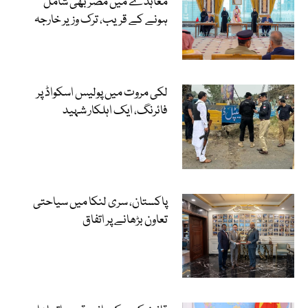
معاہدے میں مصر بھی شامل
ہونے کے قریب، ترک وزیر خارجہ
لکی مروت میں پولیس اسکواڈ پر
فائرنگ، ایک اہلکار شہید
پاکستان، سری لنکا میں سیاحتی
تعاون بڑھانے پر اتفاق