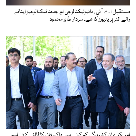
مستقبل اے آئی ، بائیوٹیکنالوجی اور جدید ٹیکنالوجیز اپنانے
والے انٹرپرینیورز کا ھے۔ سردار طاہر محمود
امریکا ایران کشیدگی کم کرنے میں پاکستان کا ثالثی کردار اہم