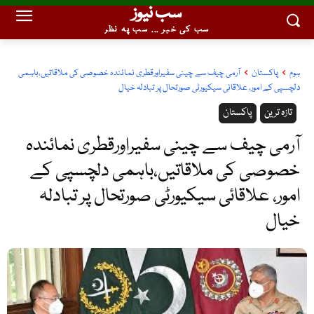
سب نیوز
سب کی خبر ... سب پہ نظر
ہوم
پاکستان
آرمی چیف سے چینی سفیراورقطری نمائندہ خصوصی کی ملاقاتیں،باہمی
دلچسپی کے امور، علاقائی سیکیورٹی صورتحال پر تبادلہ خیال
تازہ ترین
پاکستان
آرمی چیف سے چینی سفیراورقطری نمائندہ
خصوصی کی ملاقاتیں،باہمی دلچسپی کے
امور، علاقائی سیکیورٹی صورتحال پر تبادلہ
خیال