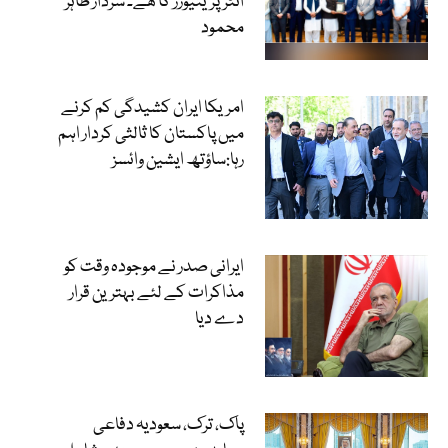
انٹرپرینیورز کا ھے۔ سردار طاہر
محمود
امریکا ایران کشیدگی کم کرنے
میں پاکستان کا ثالثی کردار اہم
رہا:ساؤتھ ایشین وائسز
ایرانی صدر نے موجودہ وقت کو
مذاکرات کے لئے بہترین قرار
دے دیا
پاک، ترک، سعودیہ دفاعی