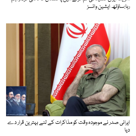
رہا:ساؤتھ ایشین وائسز
ایرانی صدر نے موجودہ وقت کو مذاکرات کے لئے بہترین قرار دے
دیا