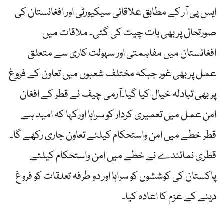
ایس پی آر کے مطابق علاقائی سیکیورٹی اور افغانستان کی
صورتحال پر بھی بات چیت کی گئی۔ ملاقات میں
افغانستان میں مفاہمتی اور سہولت کاری سے متعلق
عمل پر بھی غور جبکہ مختلف شعبوں میں تعاون کے فروغ
پر بھی تبادلہ خیال کیا گیا۔آرمی چیف نے قطر کے افغان
امن عمل میں تعمیری کردار کو سراہا اورکہا کہ امید ہے
قطر خطے میں امن واستحکام کیلئے تعاون جاری رکھے گا۔
قطری نمائندے نے خطے میں امن واستحکام کیلئے
پاکستان کی کوششوں کو سراہا اور دو طرفہ تعلقات کو فروغ
دینے کے عزم کا اعادہ کیا۔