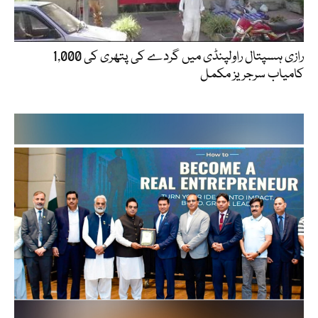
رازی ہسپتال راولپنڈی میں گردے کی پتھری کی 1,000
کامیاب سرجریز مکمل