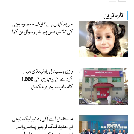
تازہ ترین
حریم کہاں ہے؟ ایک معصوم بچی
کی تلاش میں پورا شہر سوال بن گیا
رازی ہسپتال راولپنڈی میں
گردے کی پتھری کی 1,000
کامیاب سرجریز مکمل
مستقبل اے آئی ، بائیوٹیکنالوجی
اور جدید ٹیکنالوجیز اپنانے والے