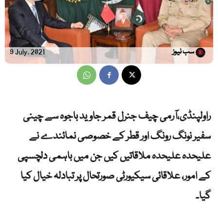
سب نیوز
9 July, 2021
راولپنڈی،آرمی چیف جنرل قمر جاوید باجوہ سے چینی
سفیر نونگ رونگ اور قطر کے خصوصی نمائندے نے
علیحدہ علیحدہ ملاقاتیں کیں جن میں باہمی دلچسپی
کے امور، علاقائی سیکیورٹی صورتحال پر تبادلہ خیال کیا
گیا۔