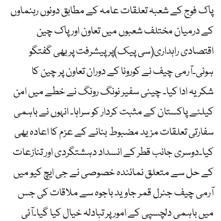
پاک فوج کے شعبہ تعلقات عامہ کے مطابق دونوں رہنماوں
کے درمیان مختلف شعبوں میں تعاون اور پاک چین
اقتصادی راہداری(سی پیک)پر پیشرفت پر بھی گفتگو
ہوئی۔آرمی چیف نے کورونا کے دوران تعاون پر چین کا
شکریہ ادا کیا۔ چینی سفیر نونگ رونگ نے خطے میں امن
کیلئے پاکستان کے مثبت کردار کو سراہا۔ انہوں نے باہمی
سفارتی تعلقات مزید مضبوط بنانے کے عزم کا اعادہ بھی
کیا۔دوسری جانب قطر کے انسداد دہشتگردی اور تنازعات
کے حل سے متعلق نمائندہ خصوصی نے جی ایچ کیو میں
آرمی چیف جنرل قمر جاوید باجوہ سے ملاقات کی جس
میں باہمی دلچسپی کے امور پر تبادلہ خیال کیا گیا۔آئی