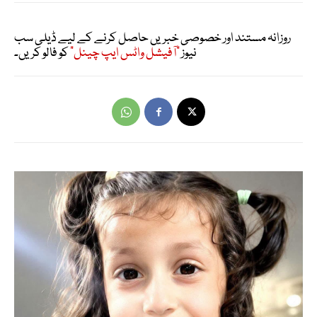
روزانہ مستند اور خصوصی خبریں حاصل کرنے کے لیے ڈیلی سب
نیوز
"آفیشل واٹس ایپ چینل"
کو فالو کریں۔