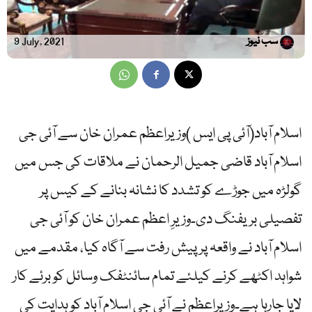
سب نیوز
9 July, 2021
اسلام آباد(آئی پی ایس )وزیراعظم عمران خان سے آئی جی
اسلام آباد قاضی جمیل الرحمان نے ملاقات کی جس میں
گولڑہ میں جوڑے کو تشدد کا نشانہ بنانے کے کیس پر
تفصیلی بریفنگ دی۔وزیرِ اعظم عمران خان کو آئی جی
اسلام آباد نے واقعہ پر پیش رفت سے آگاہ کیا، مقدمے میں
شواہد اکٹھے کرنے کیلئے تمام سائنٹفک وسائل کو برئے کار
لایا جارہا ہے۔وزیراعظم نے آئی جی اسلام آباد کو ہدایت کی