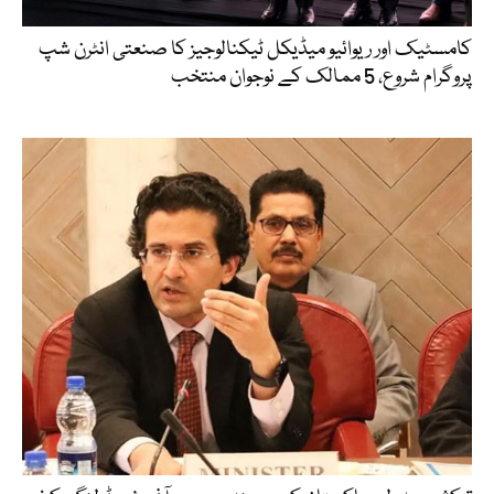
کامسٹیک اور ریوائیو میڈیکل ٹیکنالوجیز کا صنعتی انٹرن شپ
پروگرام شروع، 5 ممالک کے نوجوان منتخب