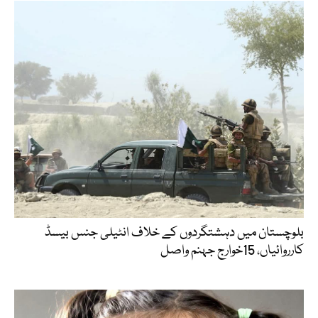
بلوچستان میں دہشتگردوں کے خلاف انٹیلی جنس بیسڈ
کارروائیاں، 15خوارج جہنم واصل