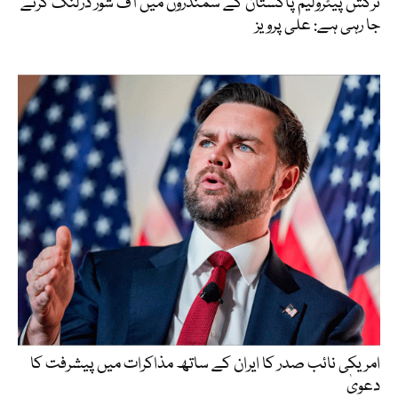
ترکش پیٹرولیم پاکستان کے سمندروں میں آف شور ڈرلنگ کرنے
جا رہی ہے: علی پرویز
امریکی نائب صدر کا ایران کے ساتھ مذاکرات میں پیشرفت کا
دعویٰ