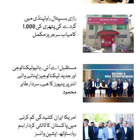
رازی ہسپتال راولپنڈی میں
گردے کی پتھری کی 1,000
کامیاب سرجریز مکمل
مستقبل اے آئی ، بائیوٹیکنالوجی
اور جدید ٹیکنالوجیز اپنانے والے
انٹرپرینیورز کا ھے۔ سردار طاہر
محمود
امریکا ایران کشیدگی کم کرنے
میں پاکستان کا ثالثی کردار اہم
رہا:ساؤتھ ایشین وائسز