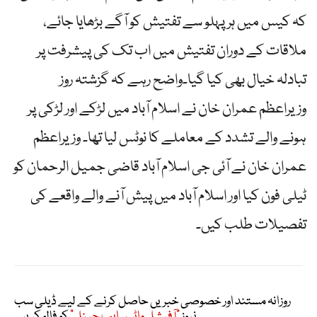
کہ کیس میں ہر پہلو سے تفتیش کو آگے بڑھایا جائے،
ملاقات کے دوران تفتیش میں اب تک کی پیشرفت پر
تبادلہ خیال بھی کیا گیا۔واضح رہے کہ گزشتہ روز
وزیراعظم عمران خان نے اسلام آباد میں لڑکے اور لڑکی پر
ہونے والے تشدد کے معاملے کا نوٹس لیا تھا۔ وزیراعظم
عمران خان نے آئی جی اسلام آباد قاضی جمیل الرحمان کو
ٹیلی فون کیا اور اسلام آباد میں پیش آنے والے واقعے کی
تفصیلات طلب کیں۔
روزانہ مستند اور خصوصی خبریں حاصل کرنے کے لیے ڈیلی سب
نیوز
"آفیشل واٹس ایپ چینل"
کو فالو کریں۔