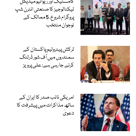
کامسٹیک اور ریوائیو میڈیکل
ٹیکنالوجیز کا صنعتی انٹرن شپ
پروگرام شروع، 5 ممالک کے
نوجوان منتخب
ترکش پیٹرولیم پاکستان کے
سمندروں میں آف شور ڈرلنگ
کرنے جا رہی ہے: علی پرویز
امریکی نائب صدر کا ایران کے
ساتھ مذاکرات میں پیشرفت کا
دعویٰ