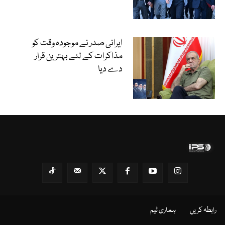
ایرانی صدر نے موجودہ وقت کو
مذاکرات کے لئے بہترین قرار
دے دیا
رابطہ کریں
ہماری ٹیم