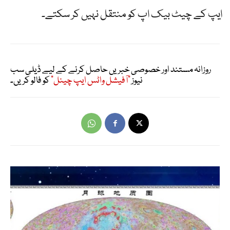
ایپ کے چیٹ بیک اپ کو منتقل نہیں کر سکتے۔
روزانہ مستند اور خصوصی خبریں حاصل کرنے کے لیے ڈیلی سب
نیوز
"آفیشل واٹس ایپ چینل"
کو فالو کریں۔