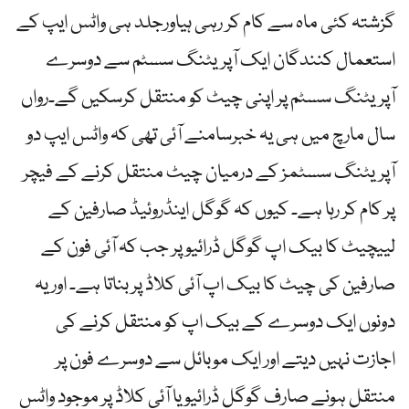
گزشتہ کئی ماہ سے کام کر رہی ہیاورجلد ہی واٹس ایپ کے
استعمال کنندگان ایک آپریٹنگ سسٹم سے دوسرے
آپریٹنگ سسٹم پر اپنی چیٹ کو منتقل کرسکیں گے۔رواں
سال مارچ میں ہی یہ خبرسامنے آئی تھی کہ واٹس ایپ دو
آپریٹنگ سسٹمز کے درمیان چیٹ منتقل کرنے کے فیچر
پر کام کر رہا ہے۔ کیوں کہ گوگل اینڈروئیڈ صارفین کے
لییچیٹ کا بیک اپ گوگل ڈرائیو پر جب کہ آئی فون کے
صارفین کی چیٹ کا بیک اپ آئی کلاڈ پر بناتا ہے۔ اور یہ
دونوں ایک دوسرے کے بیک اپ کو منتقل کرنے کی
اجازت نہیں دیتے اور ایک موبائل سے دوسرے فون پر
منتقل ہونے صارف گوگل ڈرائیو یا آئی کلاڈ پر موجود واٹس