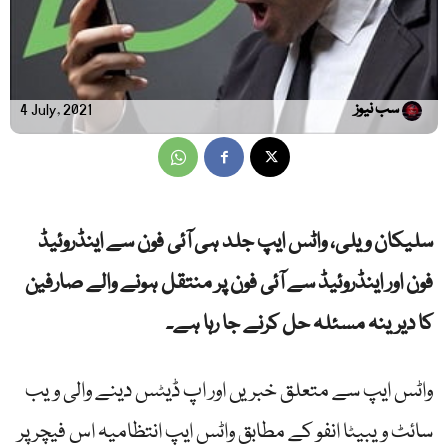
سب نیوز
4 July, 2021
سلیکان و یلی، واٹس ایپ جلد ہی آئی فون سے اینڈروئیڈ
فون اور اینڈروئیڈ سے آئی فون پر منتقل ہونے والے صارفین
کا دیرینہ مسئلہ حل کرنے جا رہا ہے۔
واٹس ایپ سے متعلق خبریں اور اپ ڈیٹس دینے والی ویب
سائٹ ویبیٹا انفو کے مطابق واٹس ایپ انتظامیہ اس فیچر پر