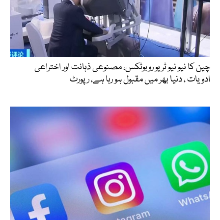
چین کا نیو نیو ٹریو روبوٹکس، مصنوعی ذہانت اور اختراعی
ادویات ، دنیا بھر میں مقبول ہو رہا ہے، رپورٹ