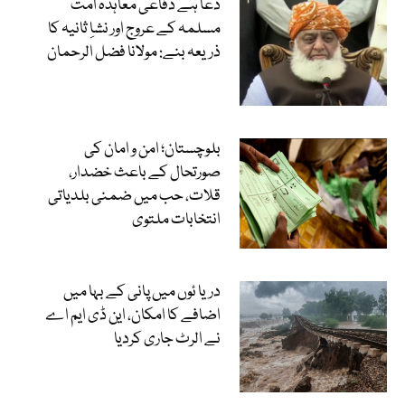
دعا ہے دفاعی معاہدہ امت
مسلمہ کے عروج اور نشاِ ثانیہ کا
ذریعہ بنے: مولانا فضل الرحمان
بلوچستان؛ امن و امان کی
صورتحال کے باعث خضدار،
قلات، حب میں ضمنی بلدیاتی
انتخابات ملتوی
دریا ئوں میں پانی کے بہا میں
اضافے کا امکان، این ڈی ایم اے
نے الرٹ جاری کردیا