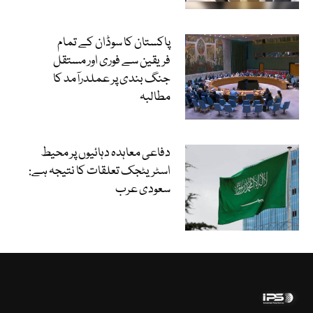
پاکستان کا سوڈان کے تمام
فریقین سے فوری اور مستقل
جنگ بندی پر عملدرآمد کا
مطالبہ
دفاعی معاہدہ دہائیوں پر محیط
اسٹریٹجک تعلقات کا نتیجہ ہے:
سعودی عرب