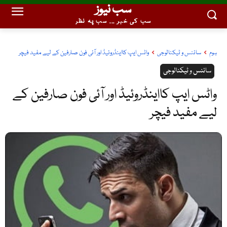
سب نیوز
سب کی خبر ... سب پہ نظر
ہوم
سائنس و ٹیکنالوجی
واٹس ایپ کااینڈروئیڈ اور آئی فون صارفین کے لیے مفید فیچر
سائنس و ٹیکنالوجی
واٹس ایپ کااینڈروئیڈ اور آئی فون صارفین کے
لیے مفید فیچر