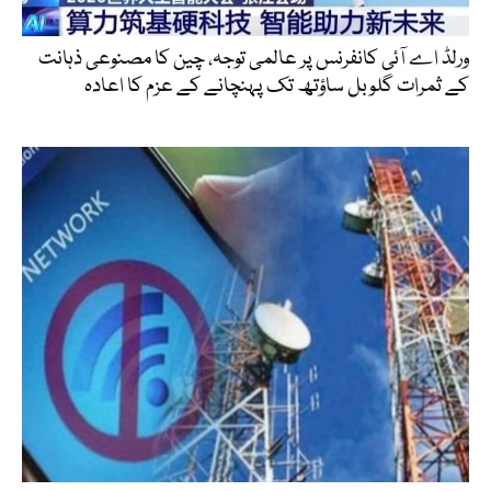
ورلڈ اے آئی کانفرنس پر عالمی توجہ، چین کا مصنوعی ذہانت
کے ثمرات گلوبل ساؤتھ تک پہنچانے کے عزم کا اعادہ