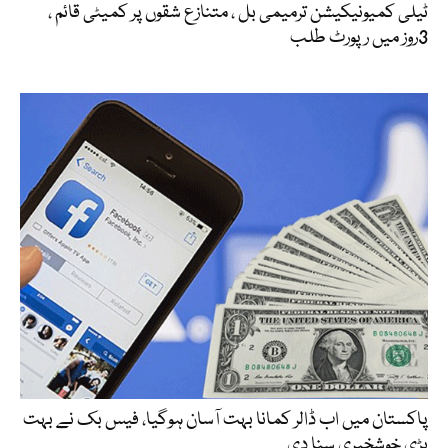
ٹیلی کمیونیکیشن ترمیمی بل ، متنازع شقوں پر کمیٹی قائم ،
3روز میں رپورٹ طلب
پاکستان میں اب ڈالر کمانا بہت آسان ہوگیا، فیس بک نے بہت
بڑی خوشخبری سنا دی