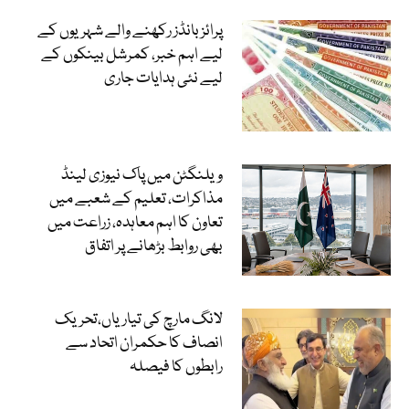
پرائز بانڈز رکھنے والے شہریوں کے
لیے اہم خبر، کمرشل بینکوں کے
لیے نئی ہدایات جاری
ویلنگٹن میں پاک نیوزی لینڈ
مذاکرات، تعلیم کے شعبے میں
تعاون کا اہم معاہدہ، زراعت میں
بھی روابط بڑھانے پر اتفاق
لانگ مارچ کی تیاریاں،تحریک
انصاف کا حکمران اتحاد سے
رابطوں کا فیصلہ