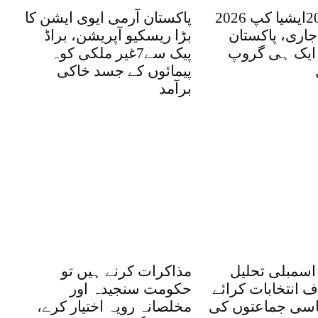
ویمنز ٹی 20ایشیا کپ 2026
پاکستان آرمی ایوی ایشن کا
جاری، پاکستان
بڑا ریسکیو آپریشن، براڈ
 ایک ہی گروپ
پیک سے7غیر ملکی کوہ
پیمائوں کے جسد خاکی
برآمد
اسمبلی تحلیل
مذاکرات کرنے ہیں تو
 انتخابات کرائے
حکومت سنجیدہ اور
اسی جماعتوں کی
مخلصانہ رویہ اختیار کرے،