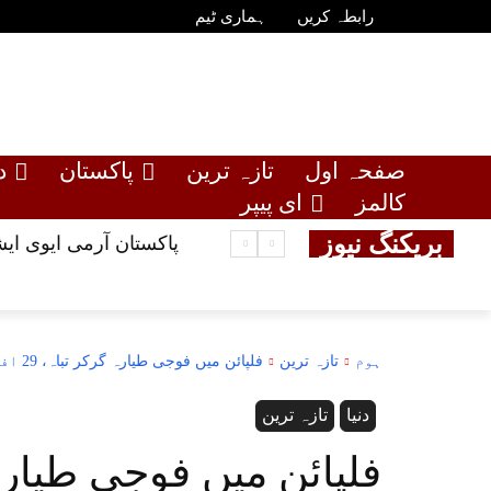
رابطہ کریں
ہماری ٹیم
صفحہ اول
تازہ ترین
پاکستان
د
کالمز
ای پیپر
بریکنگ نیوز
پاکستان آرمی ایوی ایشن کا بڑا ریسکی
ہوم
تازہ ترین
فلپائن میں فوجی طیارہ گرکر تباہ، 29 افراد ہلاک،50زخمی
دنیا
تازہ ترین