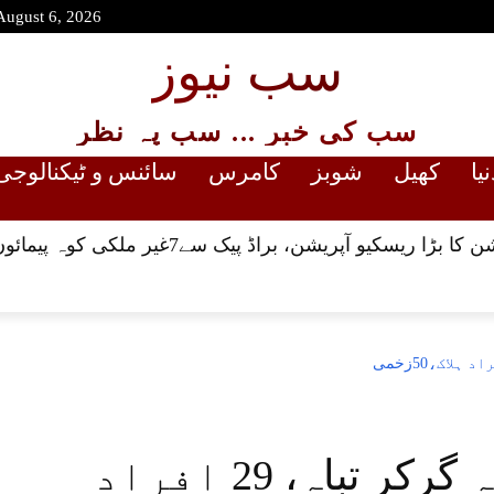
August 6, 2026
سب نیوز
سب کی خبر ... سب پہ نظر
نیا
کھیل
شوبز
کامرس
سائنس و ٹیکنالوجی
و آپریشن، براڈ پیک سے7غیر ملکی کوہ پیمائوں کے جسد خاکی برآمد
فلپائن میں فوجی طیارہ گرکر تباہ، 29 افراد