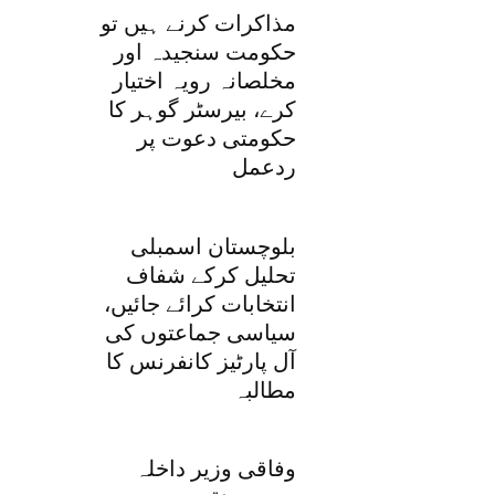
مذاکرات کرنے ہیں تو
حکومت سنجیدہ اور
مخلصانہ رویہ اختیار
کرے، بیرسٹر گوہر کا
حکومتی دعوت پر
ردعمل
بلوچستان اسمبلی
تحلیل کرکے شفاف
انتخابات کرائے جائیں،
سیاسی جماعتوں کی
آل پارٹیز کانفرنس کا
مطالبہ
وفاقی وزیر داخلہ