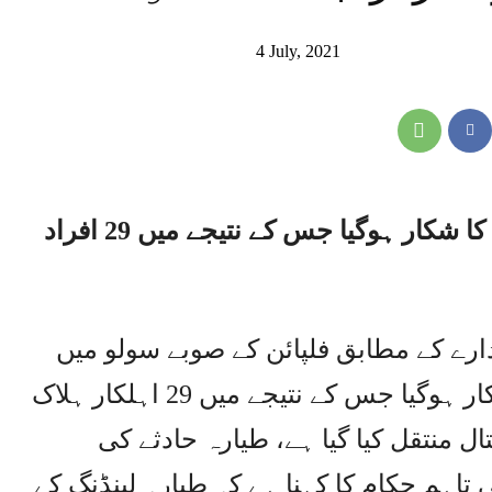
4 July, 2021
منیلا،فلپائن میں فوجی طیارہ حادثے کا شکار ہوگیا جس کے نتیجے میں 29 افراد
کے مطابق فلپائن کے صوبے سولو میں C-130 فوجی
طیارہ لینڈنگ کے دوران حادثے کا شکار ہوگیا جس کے نتیجے میں 29 اہلکار ہلاک
سپتال منتقل کیا گیا ہے، طیارہ حادثے کی
اہم حکام کا کہنا ہے کہ طیارہ لینڈنگ کے