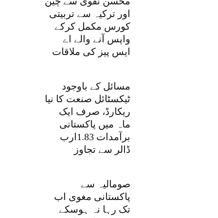
محسن نقوی سے چین
اور ترکیہ سے تربیتی
کورس مکمل کرکے
واپس آنے والے اے
ایس پیز کی ملاقات
مسائل کے باوجود
ٹیکسٹائل صنعت کا نیا
ریکارڈ، صرف ایک
ماہ میں پاکستانی
برآمدات 1.83ارب
ڈالر سے تجاوز
صومالیہ سے
پاکستانی مغوی اب
تک رہا نہ ہوسکے