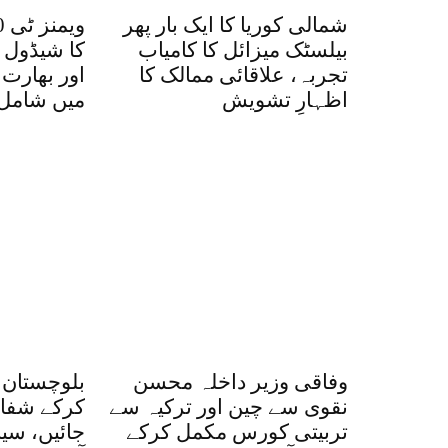
شمالی کوریا کا ایک بار پھر
بیلسٹک میزائل کا کامیاب
کا شیڈول 
تجربہ، علاقائی ممالک کا
اور بھارت
اظہارِ تشویش
میں شامل
وفاقی وزیر داخلہ محسن
بلوچستان 
نقوی سے چین اور ترکیہ سے
کرکے شفاف
تربیتی کورس مکمل کرکے
جائیں، سی