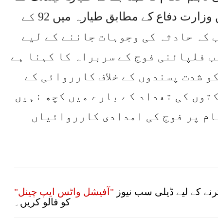
دوران رن وے سے ہٹ گیا تھا۔فلپائن وزارت دفاع کے مطابق طیارہ میں 92 کے
 کہ حادثہ کی وجوہات جاننے کے لیے
 فلپائنی فوج کے سربراہ کا کہنا ہے
و شدت پسندوں کے خلاف کارروائی کے
کتوں کی تعداد کے بارے میں کچھ نہیں
ام پر فوج کی امدادی کارروائیاں
نے کے لیے ڈیلی سب نیوز
"آفیشل واٹس ایپ چینل"
کو فالو کریں۔