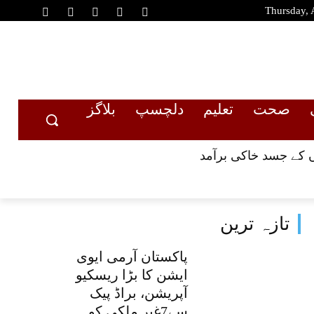
Thursday, 
صحت
تعلیم
دلچسپ
بلاگز
تازہ ترین
پاکستان آرمی ایوی
ایشن کا بڑا ریسکیو
آپریشن، براڈ پیک
سے7غیر ملکی کوہ