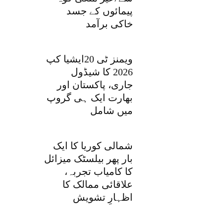
پیمائوں کے جسد
خاکی برآمد
ویمنز ٹی 20ایشیا کپ
2026 کا شیڈول
جاری، پاکستان اور
بھارت ایک ہی گروپ
میں شامل
شمالی کوریا کا ایک
بار پھر بیلسٹک میزائل
کا کامیاب تجربہ،
علاقائی ممالک کا
اظہارِ تشویش