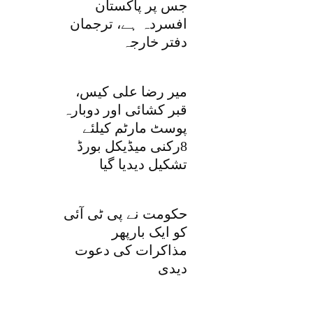
جس پر پاکستان
افسردہ ہے، ترجمان
دفتر خارجہ
میر رضا علی کیس،
قبر کشائی اور دوبارہ
پوسٹ مارٹم کیلئے
8رکنی میڈیکل بورڈ
تشکیل دیدیا گیا
حکومت نے پی ٹی آئی
کو ایک بارپھر
مذاکرات کی دعوت
دیدی