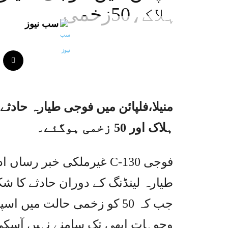
ہلاک،50زخمی
سب نیوز
ہلاک اور 50 زخمی ہوگئے۔
غیرملکی خبر رساں ادارے 
جب کہ 50 کو زخمی حالت میں ا
وجوہات ابھی تک سامنے نہیں آسکی ت