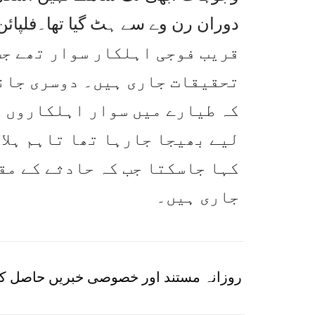
قریب فوجی اہلکار سوار تھے جب
تحقیقات جاری ہیں۔ دوسری جانب
کہ طیارے میں سوار اہلکاروں ک
لیے بھیجا جارہا تھا تاہم ہلا
کہا جاسکتا جب کہ حادثے کے مق
جاری ہیں۔
روزانہ مستند اور خصوصی خبریں حاصل کر