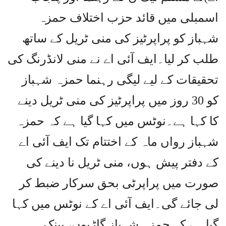
اسمبلی میں قائد حزب اختلاف حمزہ
شہباز کو پراپرٹیز کی منی ٹریل کے ساتھ
طلب کر لیا۔ایف آئی اے نے منی لانڈرنگ کی
تحقیقات کے لیے لیگی رہنما حمزہ شہباز
کو 30 روز میں پراپرٹیز کی منی ٹریل دینے
کا کہا ہے۔نوٹس میں کہا گیا ہے کہ حمزہ
شہباز رواں ماہ کے اختتام تک ایف آئی اے
کے دفتر پیش ہوں، منی ٹریل نا دینے کی
صورت میں پراپرٹی بحق سرکار ضبط کر
لی جائے گی۔ایف آئی اے کے نوٹس میں کہا
گیا ہے کہ حمزہ شہباز گاڑیوں، بینک