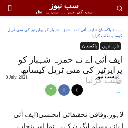
سب نیوز
سب کی خبر ... سب پہ نظر
ہوم
پاکستان
ایف آئی اے نے حمزہ شہباز کو پراپرٹیز کی منی ٹریل
کیساتھ طلب کرلیا
تازہ ترین
پاکستان
ایف آئی اے نے حمزہ شہباز کو
پراپرٹیز کی منی ٹریل کیساتھ
سب نیوز
3 July, 2021
طلب کرلیا
لاہور،وفاقی تحقیقاتی ایجنسی(ایف آئی
اے)نے مسلم لیگ ن کے رہنما اور پنجاب