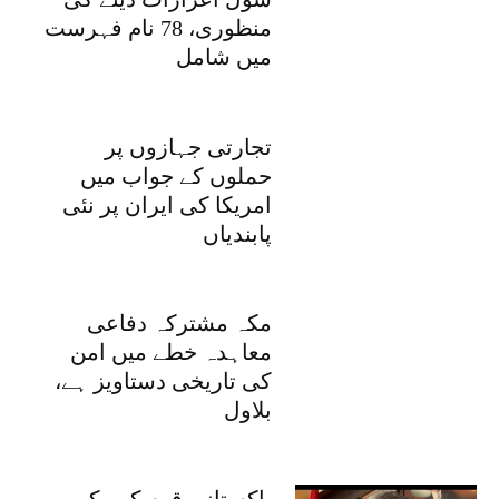
منظوری، 78 نام فہرست
میں شامل
تجارتی جہازوں پر
حملوں کے جواب میں
امریکا کی ایران پر نئی
پابندیاں
مکہ مشترکہ دفاعی
معاہدہ خطے میں امن
کی تاریخی دستاویز ہے،
بلاول