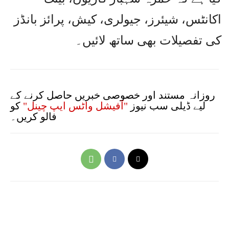
اکانٹس، شیئرز، جیولری، کیش، پرائز بانڈز
کی تفصیلات بھی ساتھ لائیں۔
روزانہ مستند اور خصوصی خبریں حاصل کرنے کے
لیے ڈیلی سب نیوز
"آفیشل واٹس ایپ چینل"
کو
فالو کریں۔