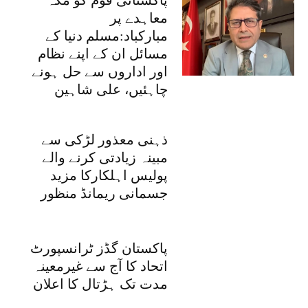
پاکستانی قوم کو مکہ
معاہدے پر
مبارکباد:مسلم دنیا کے
مسائل ان کے اپنے نظام
اور اداروں سے حل ہونے
چاہئیں، علی شاہین
ذہنی معذور لڑکی سے
مبینہ زیادتی کرنے والے
پولیس اہلکارکا مزید
جسمانی ریمانڈ منظور
پاکستان گڈز ٹرانسپورٹ
اتحاد کا آج سے غیرمعینہ
مدت تک ہڑتال کا اعلان