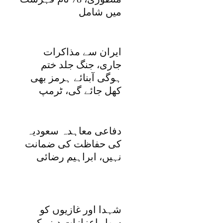
میں شامل
ایران سے مذاکرات
جاری، جنگ جلد ختم
ہوگی آبنائے ہرمز بھی
کھل جائے گی، ٹرمپ
دفاعی معاہدہ سعودیہ
کی حفاظت کی ضمانت
نہیں، ابراہیم رضائی
شہدا اور غازیوں کو
سول اعزازات دینے کی