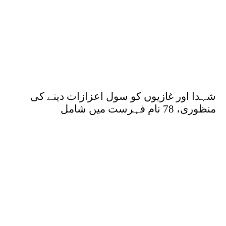
شہدا اور غازیوں کو سول اعزازات دینے کی
منظوری، 78 نام فہرست میں شامل