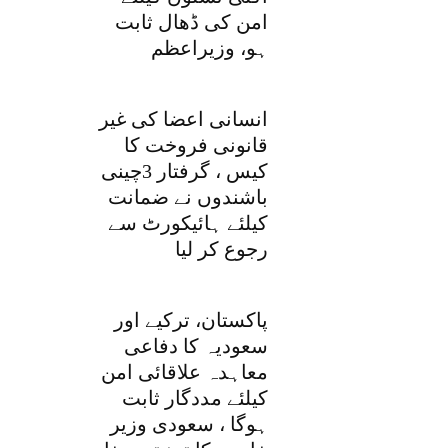
امن کی ڈھال ثابت
ہو، وزیراعظم
انسانی اعضا کی غیر
قانونی فروخت کا
کیس ، گرفتار 3چینی
باشندوں نے ضمانت
کیلئے ہائیکورٹ سے
رجوع کر لیا
پاکستان، ترکیے اور
سعودیہ کا دفاعی
معاہدہ علاقائی امن
کیلئے مددگار ثابت
ہوگا ، سعودی وزیر