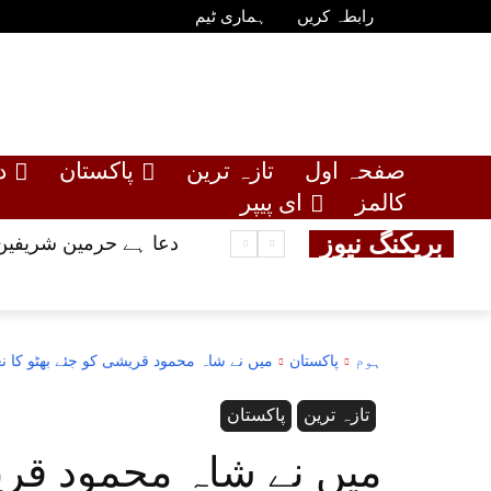
رابطہ کریں
ہماری ٹیم
صفحہ اول
تازہ ترین
پاکستان
د
کالمز
ای پیپر
بریکنگ نیوز
دعا ہے حرمین شریفین 
ہوم
پاکستان
میں نے شاہ محمود قریشی کو جئے بھٹو کا نعر
تازہ ترین
پاکستان
میں نے شاہ محمود قریش