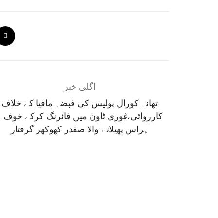
اگلی خبر
تھانہ کورال پولیس کی قبضہ مافیا کے خلاف
کارروائی،غوری ٹاون میں فائرنگ کرکے خوف و
ہراس پھیلانے والا صفدر کھوکھر گرفتار