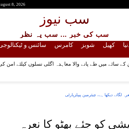
August 8, 2026
سب نیوز
سب کی خبر ... سب پہ نظر
نیا
کھیل
شوبز
کامرس
سائنس و ٹیکنالوجی
کے سائے میں طے پانے والا معاہدہ اگلی نسلوں کیلئے امن کی
ہ لگاتے دیکھا ہے، چیئرمین پیپلزپارٹی
ی کو جئے بھٹو کا نعرہ