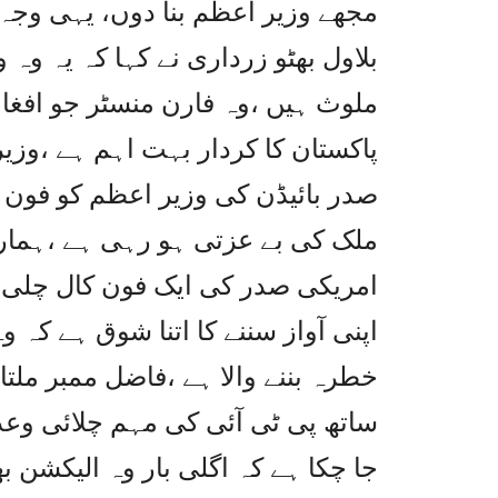
مجھے وزیر اعظم بنا دوں، یہی وجہ 
بلاول بھٹو زرداری نے کہا کہ یہ وہ
ملوث ہیں ،وہ فارن منسٹر جو افغانس
پاکستان کا کردار بہت اہم ہے ،وزیر
صدر بائیڈن کی وزیر اعظم کو فون کا
ملک کی بے عزتی ہو رہی ہے ،ہمارے
امریکی صدر کی ایک فون کال چلی ج
اپنی آواز سننے کا اتنا شوق ہے کہ 
خطرہ بننے والا ہے ،فاضل ممبر ملتان
ساتھ پی ٹی آئی کی مہم چلائی وعدہ 
جا چکا ہے کہ اگلی بار وہ الیکشن ب