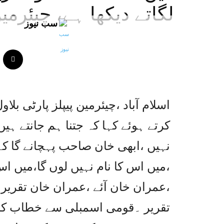
لگاتے دیکھا ہے، چیئرمین
سب نیوز
اسلام آباد ،چیئرمین پیپلز پارٹی ب
کرتے ہوئے کہا کہ جتنا ہم جانتے ہیں
نہیں ،ابھی خان صاحب پہچانے گا کہ یہ
،میں اس کا نام نہیں لوں گا،میں اس
،عمران خان آئے ،عمران خان تقریر 
تقریر ۔قومی اسمبلی سے خطاب کرتے