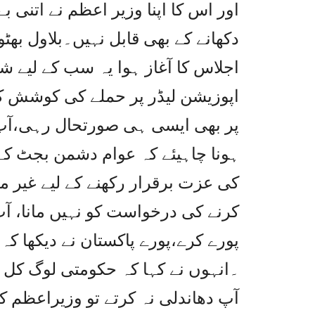
اور اس کا اپنا وزیر اعظم نے اتنی ب
دکھانے کے بھی قابل نہیں۔بلاول بھ
اجلاس کا آغاز ہوا یہ سب کے لیے 
اپوزیشن لیڈر پر حملے کی کوشش 
پر بھی ایسی ہی صورتحال رہی،آپ ن
ہونا چاہیئے کہ عوام دشمن بجٹ ک
کی عزت برقرار رکھنے کے لیے غیر متن
پورے کرے،پورے پاکستان نے دیکھا کہ 
۔انہوں نے کہا کہ حکومتی لوگ کل ا