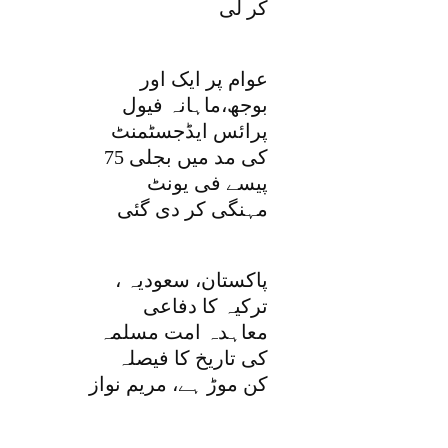
کر لی
عوام پر ایک اور
بوجھ،ماہانہ فیول
پرائس ایڈجسٹمنٹ
کی مد میں بجلی 75
پیسے فی یونٹ
مہنگی کر دی گئی
پاکستان، سعودیہ ،
ترکیہ کا دفاعی
معاہدہ امت مسلمہ
کی تاریخ کا فیصلہ
کن موڑ ہے، مریم نواز