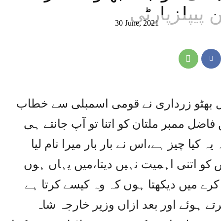
 پیپلزپارٹی
30 June, 2021
لاول بھٹو زرداری نے قومی اسمبلی سے خطاب
 فاضل ممبر ملتان کو اتنا تو آپ جانتے ہی
 کیا چیز ہے،اس نے بار بار میرا نام لیا
 کو اتنی اہمیت نہیں دیتا،میں یہاں ہوں
کرے میں دیکھتا ہوں کہ وہ کیسے کرتا ہے
 ہوئے اور بعد ازاں وزیر خارجہ شاہ