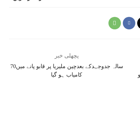
پچھلی خبر
70سالہ جدوجہدکے بعدچین ملیریا پر قابو پانے میں
کامیاب ہو گیا