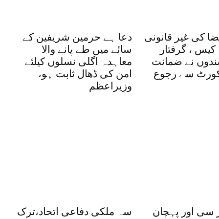
ضا کی غیر قانونی
دعا ہے حرمین شریفین کے
کیس ، گرفتار
سائے میں طے پانے والا
شندوں نے ضمانت
معاہدہ اگلی نسلوں کیلئے
یکورٹ سے رجوع
امن کی ڈھال ثابت ہو،
وزیراعظم
 سی اور پہچان
سہ ملکی دفاعی اتحاد،ترک