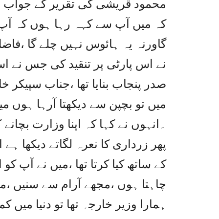
محمود قریشی کی تقریر کے جواب میں 
کہ میں آپ سے کہہ رہا ہوں کہ آپ 
گاورنہ یہ ہائوس نہیں چلے گا ،فاض
نے اس پارٹی پر تنقید کی جس نے اس 
صدر پنجاب بنایا تھا ،جناب سپیکر 
میں تو بچپن سے دیکھتا آرہا ہوں میں
۔انہوں نے کہا کہ اپنا وزارت بچانے
پھر زرداری کا نعرہ لگاتے دیکھا ہے
کے ساتھ کیا کرتا تھا ،میں نے آپ کو
چاہتا ہوں ،مجھے آرام سے سنیں ،م
ہمارا وزیر خارجہ تھا تو دنیا میں ک