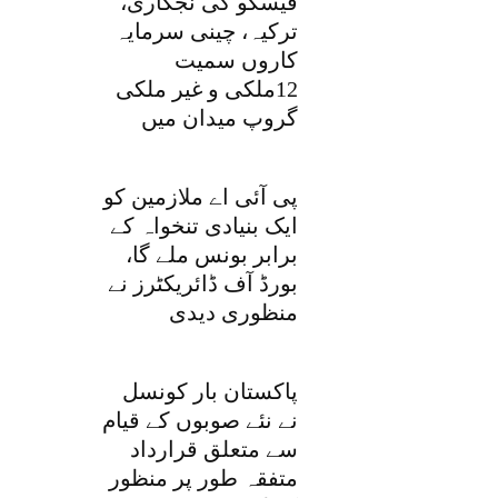
فیسکو کی نجکاری،
ترکیہ، چینی سرمایہ
کاروں سمیت
12ملکی و غیر ملکی
گروپ میدان میں
پی آئی اے ملازمین کو
ایک بنیادی تنخواہ کے
برابر بونس ملے گا،
بورڈ آف ڈائریکٹرز نے
منظوری دیدی
پاکستان بار کونسل
نے نئے صوبوں کے قیام
سے متعلق قرارداد
متفقہ طور پر منظور