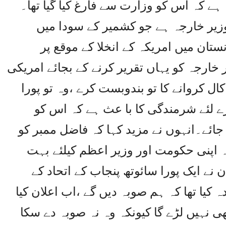
ہے کہ اس کو وزارت سے فارغ کیا گیا تھا۔
 وزیر خارجہ ہے جو کشمیر کے سودا میں
تان میں امریکہ کے انخلا کے موقع پر
 خارجہ کو یہاں تقریر کرنے کے بجائے امریکی
ل کروانے کا تو بندوبست کرے ،وہ تو پورا
 لئے شرمندگی کا با عث ہے کہ اس کو
ائے۔انہوں نے مزید کہا کہ فاضل ممبر کو
وہ اپنی حکومت اور وزیر اعظم کیلئے بہت
 نے ایک پورا سائوتھ پنجاب کے اتحاد کے
کیا تھا کہ ہم صوبہ دیں گے ،اب اعلان کیا
ھی نہیں لڑے گا کیونکہ وہ نہ صوبہ دے سکا