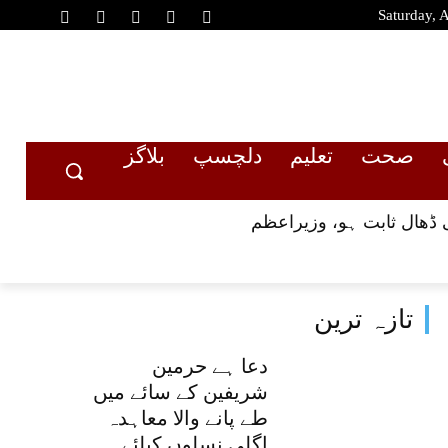
Saturday, 
صحت
تعلیم
دلچسپ
بلاگز
 ڈھال ثابت ہو، وزیراعظم
تازہ ترین
دعا ہے حرمین
شریفین کے سائے میں
طے پانے والا معاہدہ
اگلی نسلوں کیلئے