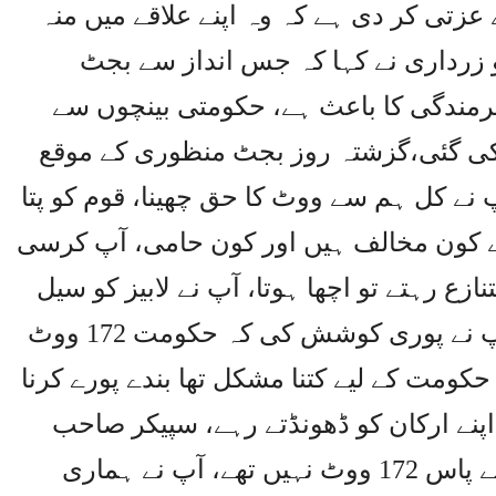
ے عزتی کر دی ہے کہ وہ اپنے علاقے میں منہ
ٹو زرداری نے کہا کہ جس انداز سے بجٹ
شرمندگی کا باعث ہے، حکومتی بینچوں سے
کی گئی،گزشتہ روز بجٹ منظوری کے موقع
ے کل ہم سے ووٹ کا حق چھینا، قوم کو پتا
ے کون مخالف ہیں اور کون حامی، آپ کرسی
ازع رہتے تو اچھا ہوتا، آپ نے لابیز کو سیل
کرنے کی درخواست کو نہیں مانا، آپ نے پوری کوشش کی کہ حکومت 172 ووٹ
حکومت کے لیے کتنا مشکل تھا بندے پورے کرنا
پنے ارکان کو ڈھونڈتے رہے، سپیکر صاحب
آپ دھاندلی نہ کرتے تو وزیراعظم کے پاس 172 ووٹ نہیں تھے، آپ نے ہماری