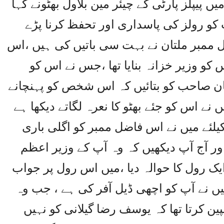
پیپلز پارٹی کے چیئر مین بلاول بھٹونے کہا
کو رولز کی پاسداری اور تحفظ کرنا پڑے
ل ممبر ملتان نے بہت سی باتیں کی ہیں ،اس
کو وزیر خزانہ بنایا تھا ،جس نے اس کو
خان صاحب کو بتائیں کہ اس شخص کو پہنچانے
 نے اس کو جئے بھٹو کا نعرہ لگاتے دیکھا ہے
 کیلئے میں نے اس فاضل ممبر کو اگلی باری
 اور آج آپ دیکھیں کہ وہ آپ کے وزیر اعظم
 ایک رول کا حوالہ دیا ،میں اس رول پر جواب
یں نے آپ کو اچھی ڈیل آفر کی ہے ، جب وہ
مپین کرتا تھا کہ یوسف رضا گیلانی کو نہیں