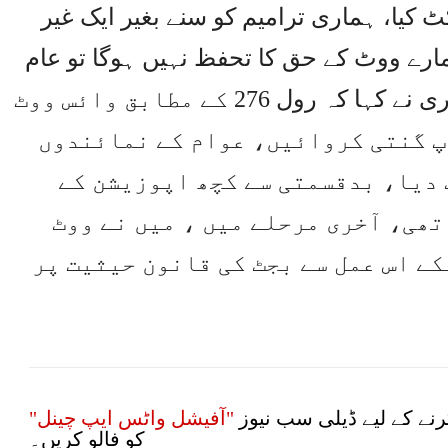
 کیا، ہماری ترامیم کو سنے بغیر ایک غیر
رے ووٹ کے حق کا تحفظ نہیں ہوگا تو عام
پاکستان کا کیا ہوگا۔بلاول بھٹو زرداری نے کہا کہ رول 276 کے مطابق وائس ووٹ
آپ گنتی کروائیں، عوام کے نمائندوں
 دیا، بدقسمتی سے کچھ اپوزیشن کے
تھی، آخری مرحلے میں ، میں نے ووٹ
کے اس عمل سے بجٹ کی قانون حیثیت پر
نے کے لیے ڈیلی سب نیوز
"آفیشل واٹس ایپ چینل"
کو فالو کریں۔