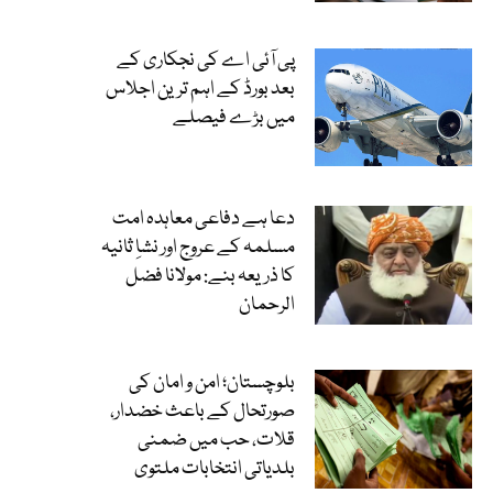
پی آئی اے کی نجکاری کے
بعد بورڈ کے اہم ترین اجلاس
میں بڑے فیصلے
دعا ہے دفاعی معاہدہ امت
مسلمہ کے عروج اور نشاِ ثانیہ
کا ذریعہ بنے: مولانا فضل
الرحمان
بلوچستان؛ امن و امان کی
صورتحال کے باعث خضدار،
قلات، حب میں ضمنی
بلدیاتی انتخابات ملتوی