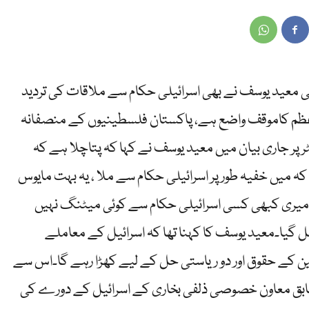
تی معید یوسف نے بھی اسرائیلی حکام سے ملاقات کی تردید
راعظم کاموقف واضع ہے، پاکستان فلسطینیوں کے منصفانہ
 پر جاری بیان میں معید یوسف نے کہا کہ پتاچلا ہے کہ
میں خفیہ طور پر اسرائیلی حکام سے ملا ، یہ بہت مایوس
کہ میری کبھی کسی اسرائیلی حکام سے کوئی میٹنگ نہیں
ل گیا۔معید یوسف کا کہنا تھا کہ اسرائیل کے معاملے
ن کے حقوق اور دو ریاستی حل کے لیے کھڑا رہے گا۔اس سے
سابق معاون خصوصی ذلفی بخاری کے اسرائیل کے دورے کی