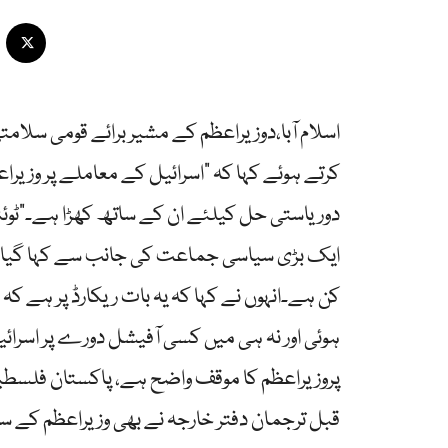
اسلام آبا،دوزیراعظم کے مشیر برائے قومی سلام
کرتے ہوئے کہا کہ “اسرائیل کے معاملے پر وزی
دوریاستی حل کیلئے ان کے ساتھ کھڑا ہے۔”ٹوئٹر
ایک بڑی سیاسی جماعت کی جانب سے کہا گیا کہ 
کن ہے۔انہوں نے کہا کہ یہ بات ریکارڈ پر ہے 
ہوئی اور نہ ہی میں کسی آفیشل دورے پر اسرائی
پروزیراعظم کا موقف واضح ہے، پاکستان فلسطی
قبل ترجمان دفتر خارجہ نے بھی وزیراعظم کے 