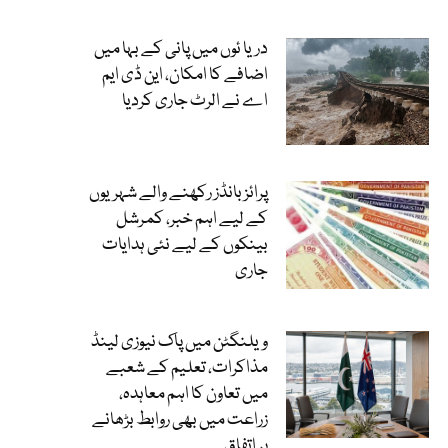
دریا ئوں میں پانی کے بہا میں
اضافے کا امکان، این ڈی ایم
اے نے الرٹ جاری کردیا
پرائز بانڈز رکھنے والے شہریوں
کے لیے اہم خبر، کمرشل
بینکوں کے لیے نئی ہدایات
جاری
ویلنگٹن میں پاک نیوزی لینڈ
مذاکرات، تعلیم کے شعبے
میں تعاون کا اہم معاہدہ،
زراعت میں بھی روابط بڑھانے
پر اتفاق