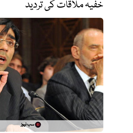
خفیہ ملاقات کی تردید
سب نیوز