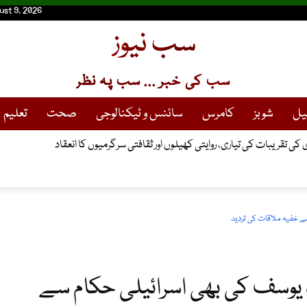
ust 9, 2026
سب نیوز
سب کی خبر ... سب پہ نظر
یل
شوبز
کامرس
سائنس و ٹیکنالوجی
صحت
تعلیم
ی کی تقریبات کی تیاری، روایتی کھیلوں اور ثقافتی سرگرمیوں کا انعقاد
ے خفیہ ملاقات کی تردید
 یوسف کی بھی اسرائیلی حکام سے