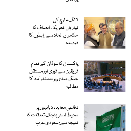
لانگ مارچ کی
تیاریاں،تحریک انصاف کا
حکمران اتحاد سے رابطوں کا
فیصلہ
پاکستان کا سوڈان کے تمام
فریقین سے فوری اور مستقل
جنگ بندی پر عملدرآمد کا
مطالبہ
دفاعی معاہدہ دہائیوں پر
محیط اسٹریٹجک تعلقات کا
نتیجہ ہے: سعودی عرب