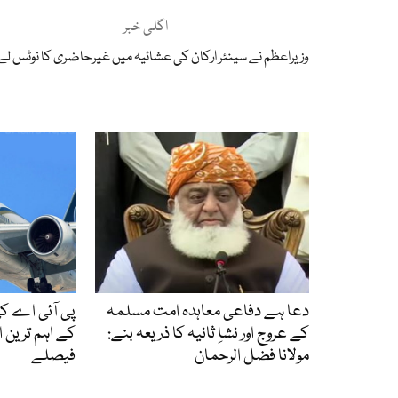
اگلی خبر
وزیراعظم نے سینئر ارکان کی عشائیہ میں غیرحاضری کا نوٹس لے 
دعا ہے دفاعی معاہدہ امت مسلمہ
پی آئی اے کی
کے عروج اور نشاِ ثانیہ کا ذریعہ بنے:
کے اہم ترین
مولانا فضل الرحمان
فیصلے