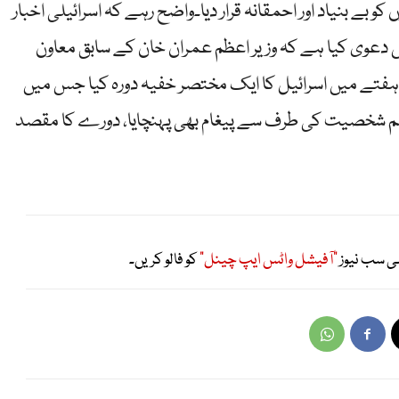
کو بے بنیاد اور احمقانہ قرار دیا۔واضح رہے کہ اسرائیلی اخبار
یں دعوی کیا ہے کہ وزیر اعظم عمران خان کے سابق معاون
ری نے نومبر 2020 کے آخری ہفتے میں اسرائیل کا ایک مختصر خفیہ دورہ کیا جس میں
ہم شخصیت کی طرف سے پیغام بھی پہنچایا، دورے کا مقصد
ی سب نیوز
"آفیشل واٹس ایپ چینل"
کو فالو کریں۔