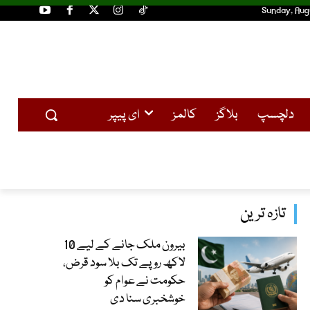
Sunday, Aug
دلچسپ
بلاگز
کالمز
ای پیپر
تازہ ترین
بیرون ملک جانے کے لیے 10
لاکھ روپے تک بلا سود قرض،
حکومت نے عوام کو
خوشخبری سنا دی