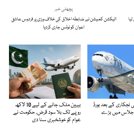
پچھلی خبر
لیا
الیکشن کمیشن نے ضابطہ اخلاق کی خلاف ورزی پر فردوس عاشق
اعوان کو نوٹس جاری کردیا
 نجکاری کے بعد بورڈ
بیرون ملک جانے کے لیے 10 لاکھ
 اجلاس میں بڑے
روپے تک بلا سود قرض، حکومت نے
عوام کو خوشخبری سنا دی