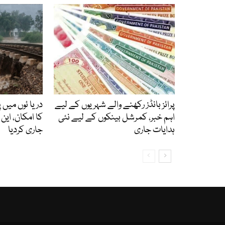
پرائز بانڈز رکھنے والے شہریوں کے لیے
دریا ئوں میں 
اہم خبر، کمرشل بینکوں کے لیے نئی
کا امکان، این
ہدایات جاری
جاری کردیا