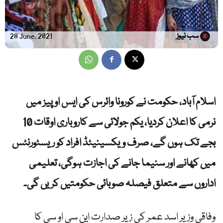
سب نیوز
28 June, 2021
اسلام آباد، حکومت نے کورونا وائرس کی ایس او پیز میں
نرمی کا اعلان کردیا، یکم جولائی سے کاروباری اوقات 10
بجے تک ہوں گے، صرف ویکسینیٹڈ افراد کو ریسٹورنٹس
میں کھانے اور سنیما جانے کی اجازت ہوگی، تعلیمی
اداروں سے متعلق فیصلہ صوبائی حکومتیں کریں گی۔
وفاقی وزیر اسد عمر کی زیر صدارت این سی او سی کا