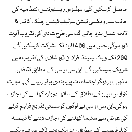
حاصل کرسکیں گے، ہوٹلز اور ریسٹورنٹس انتظامیہ کی
جانب سے ویکسی نیشن سرٹیفیکیٹس چیک کرنے کا
لائحہ عمل بنایا جائے گا۔اسی طرح شادی کی تقریب آئوٹ
ڈور ہوگی جس میں 400 افراد تک شرکت کرسکیں گے،
200 تک ویکسینیٹڈ افراد ان ڈور شادی کی تقریب میں
شریک ہوسکیں گے۔این سی او سی کے مطابق ثقافتی،
مذہبی اور دیگر اجتماعات پر پابندی برقرار رہے گی، مزارت
کو ایس او پیز کے اطلاق کے ساتھ دوبارہ کھلنے کی اجازت
ہوگی۔این سی او سی نے لوگوں کو سستی تفریح فراہم کرنے
کی غرض سے سنیما کھلنے کی اجازت دینے کا فیصلہ
کیا۔ فیصلے کے مطابق رات ایک بجے تک صرف ویکسی