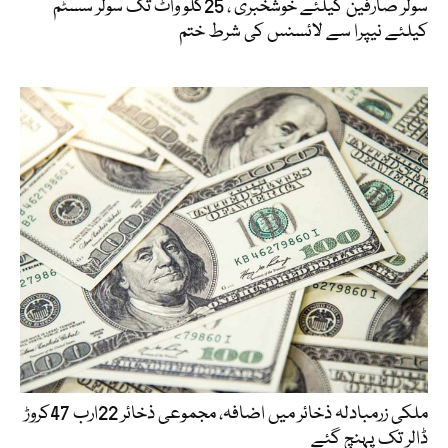
سولر صارفین کیلئے خوشخبری ، 25کلو واٹ تک سولر سسٹم
کیلئے نیپرا سے لائسنس کی شرط ختم
ملکی زرمبادلہ ذخائر میں اضافہ، مجموعی ذخائر 22ارب 47کروڑ
ڈالر تک پہنچ گئے