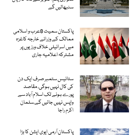
سنبھالیں گے
پاکستان سمیت 8عرب و اسلامی
ممالک کے وزرائے خارجہ کاغزہ
میں اسرائیلی خلاف ورزیوں پر
مشترکہ اعلامیہ جاری
ستائیس ستمبر صرف ایک دن
کی کال نہیں ہوگی، مقاصد
پورے ہونے تک اسلام آباد سے
واپس نہیں جائیں گے،سلمان
اکرم راجا
پاکستان آرمی ایوی ایشن کا بڑا