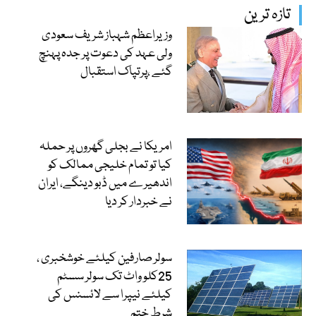
تازہ ترین
وزیراعظم شہباز شریف سعودی
ولی عہد کی دعوت پر جدہ پہنچ
گئے ،پرتپاک استقبال
امریکا نے بجلی گھروں پر حملہ
کیا تو تمام خلیجی ممالک کو
اندھیرے میں ڈبو دینگے، ایران
نے خبردار کر دیا
سولر صارفین کیلئے خوشخبری ،
25کلو واٹ تک سولر سسٹم
کیلئے نیپرا سے لائسنس کی
شرط ختم