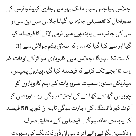
اجلاس ہوا جس میں ملک بھر میں جاری کورونا وائرس کی
صورتحال کا تفصیلی جائزہ لیا گیا۔اجلاس میں این سی او
سی کی جانب سے پابندیوں میں نرمی لانے کا فیصلہ کیا
گیا اور طے کیا گیا کہ اس کا اطلاق یکم جولائی سے 31
اگست تک ہوگا۔اجلاس میں کاروباری مراکز کے اوقات کار
رات 10 بجے تک کرنے کا فیصلہ کیا گیا، پیٹرول پمپس،
میڈیکل اسٹورز سمیت ضروریات کے اہم کاروباروں کو
چوبیس گھنٹے کھلنے کی اجازت ہوگی۔ریسٹورنٹس کو
آئوٹ ڈور ڈائننگ کی اجازت ہوگی تاہم ان ڈور پر 50 فیصد
کی پابندی عائد ہوگی۔ فیصلوں کے مطابق صرف
ویکسین لگوانے والے افراد ہی ان ڈور ڈائننگ کی سہولت