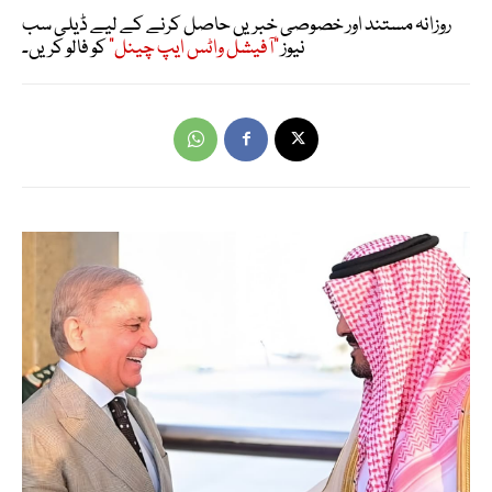
روزانہ مستند اور خصوصی خبریں حاصل کرنے کے لیے ڈیلی سب
نیوز
"آفیشل واٹس ایپ چینل"
کو فالو کریں۔