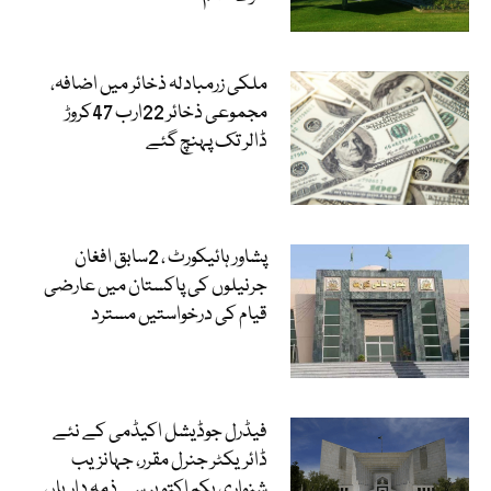
ملکی زرمبادلہ ذخائر میں اضافہ،
مجموعی ذخائر 22ارب 47کروڑ
ڈالر تک پہنچ گئے
پشاور ہائیکورٹ ، 2سابق افغان
جرنیلوں کی پاکستان میں عارضی
قیام کی درخواستیں مسترد
فیڈرل جوڈیشل اکیڈمی کے نئے
ڈائریکٹر جنرل مقرر، جہانزیب
شنواری یکم اکتوبر سے ذمہ داریاں