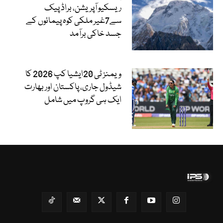
ریسکیو آپریشن، براڈ پیک
سے7غیر ملکی کوہ پیمائوں کے
جسد خاکی برآمد
ویمنز ٹی 20ایشیا کپ 2026 کا
شیڈول جاری، پاکستان اور بھارت
ایک ہی گروپ میں شامل