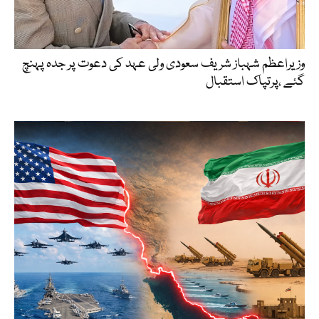
وزیراعظم شہباز شریف سعودی ولی عہد کی دعوت پر جدہ پہنچ
گئے ،پرتپاک استقبال