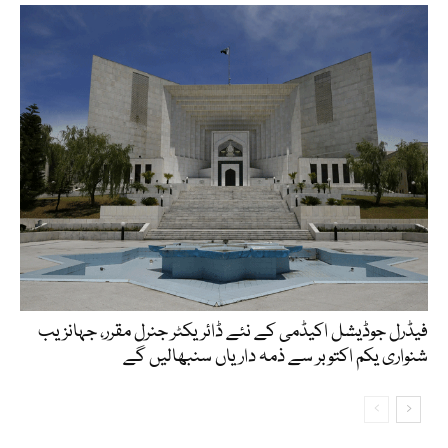
فیڈرل جوڈیشل اکیڈمی کے نئے ڈائریکٹر جنرل مقرر، جہانزیب
شنواری یکم اکتوبر سے ذمہ داریاں سنبھالیں گے