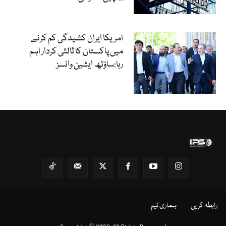
امریکا ایران کشیدگی کم کرنے
میں پاکستان کا ثالثی کردار اہم
رہا:ساؤتھ ایشین وائسز
رابطہ کریں
ہماری ٹیم