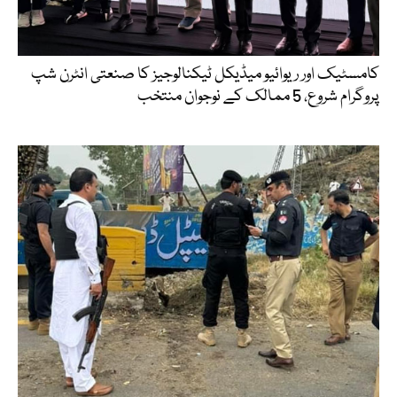
کامسٹیک اور ریوائیو میڈیکل ٹیکنالوجیز کا صنعتی انٹرن شپ
پروگرام شروع، 5 ممالک کے نوجوان منتخب