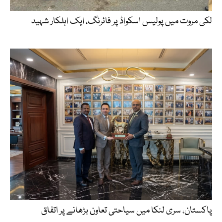
لکی مروت میں پولیس اسکواڈ پر فائرنگ، ایک اہلکار شہید
پاکستان، سری لنکا میں سیاحتی تعاون بڑھانے پر اتفاق