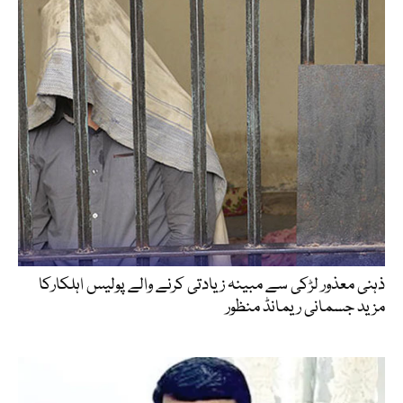
ذہنی معذور لڑکی سے مبینہ زیادتی کرنے والے پولیس اہلکارکا
مزید جسمانی ریمانڈ منظور