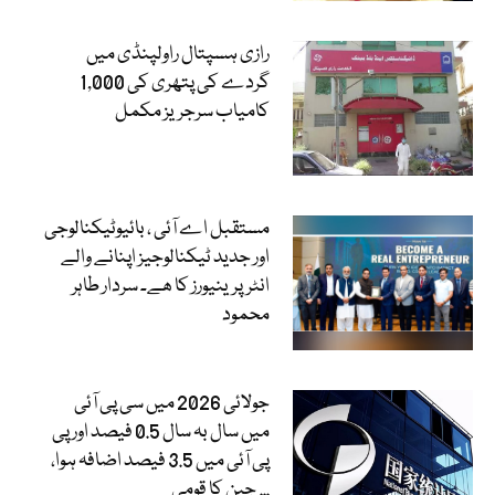
رازی ہسپتال راولپنڈی میں
گردے کی پتھری کی 1,000
کامیاب سرجریز مکمل
مستقبل اے آئی ، بائیوٹیکنالوجی
اور جدید ٹیکنالوجیز اپنانے والے
انٹرپرینیورز کا ھے۔ سردار طاہر
محمود
جولائی 2026 میں سی پی آئی
میں سال بہ سال 0.5 فیصد اور پی
پی آئی میں 3.5 فیصد اضافہ ہوا،
چین کا قومی...