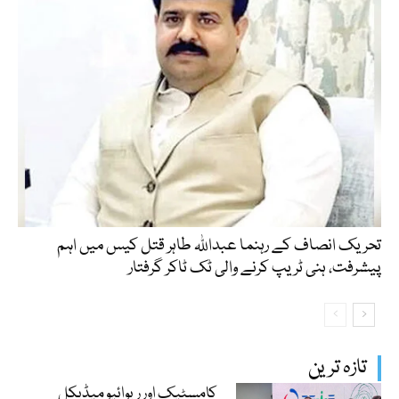
تحریک انصاف کے رہنما عبداللہ طاہر قتل کیس میں اہم
پیشرفت، ہنی ٹریپ کرنے والی ٹک ٹاکر گرفتار
تازہ ترین
کامسٹیک اور ریوائیو میڈیکل