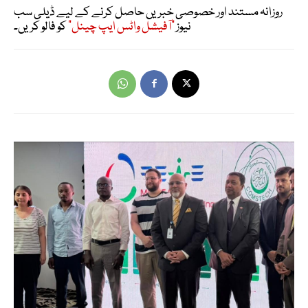
روزانہ مستند اور خصوصی خبریں حاصل کرنے کے لیے ڈیلی سب
نیوز
"آفیشل واٹس ایپ چینل"
کو فالو کریں۔