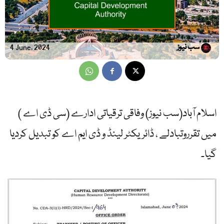
سب نیوز
4 June, 2024
اسلام آباد(سب نیوز) وفاقی ترقیاتی ادارے (سی ڈی اے )
میں تقرروتبادلے ، ڈائریکٹر لینڈ و ڈی ایم اے کو تبدیل کردیا
گیا۔