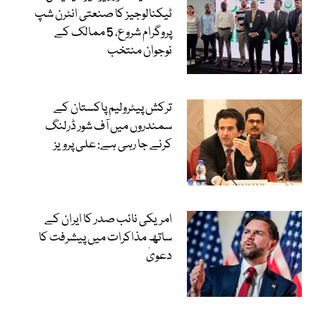
ٹیکنالوجیز کا صنعتی انٹرن شپ
پروگرام شروع، 5 ممالک کے
نوجوان منتخب
ترکش پیٹرولیم پاکستان کے
سمندروں میں آف شور ڈرلنگ
کرنے جا رہی ہے: علی پرویز
امریکی نائب صدر کا ایران کے
ساتھ مذاکرات میں پیشرفت کا
دعویٰ