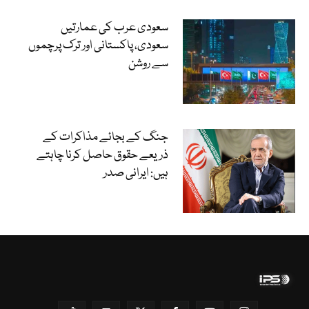
سعودی عرب کی عمارتیں
سعودی، پاکستانی اور ترک پرچموں
سے روشن
جنگ کے بجائے مذاکرات کے
ذریعے حقوق حاصل کرنا چاہتے
ہیں: ایرانی صدر