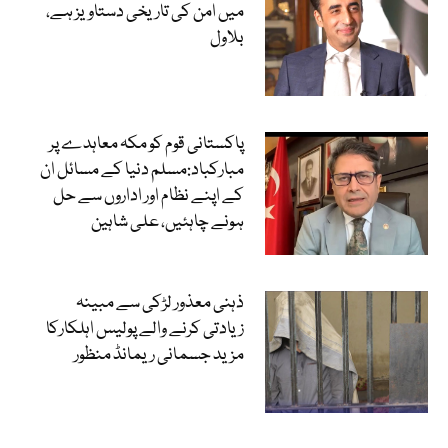
میں امن کی تاریخی دستاویز ہے،
بلاول
پاکستانی قوم کو مکہ معاہدے پر
مبارکباد:مسلم دنیا کے مسائل ان
کے اپنے نظام اور اداروں سے حل
ہونے چاہئیں، علی شاہین
ذہنی معذور لڑکی سے مبینہ
زیادتی کرنے والے پولیس اہلکارکا
مزید جسمانی ریمانڈ منظور