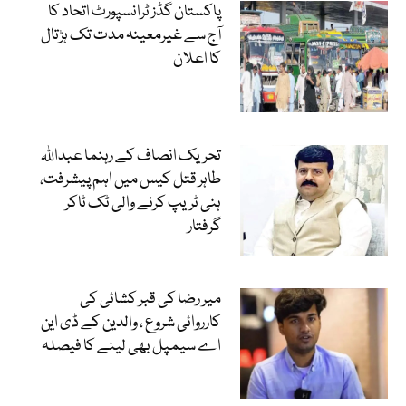
پاکستان گڈز ٹرانسپورٹ اتحاد کا
آج سے غیرمعینہ مدت تک ہڑتال
کا اعلان
تحریک انصاف کے رہنما عبداللہ
طاہر قتل کیس میں اہم پیشرفت،
ہنی ٹریپ کرنے والی ٹک ٹاکر
گرفتار
میر رضا کی قبر کشائی کی
کارروائی شروع ، والدین کے ڈی این
اے سیمپل بھی لینے کا فیصلہ