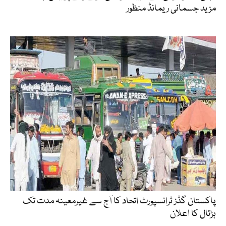
مزید جسمانی ریمانڈ منظور
پاکستان گڈز ٹرانسپورٹ اتحاد کا آج سے غیرمعینہ مدت تک
ہڑتال کا اعلان