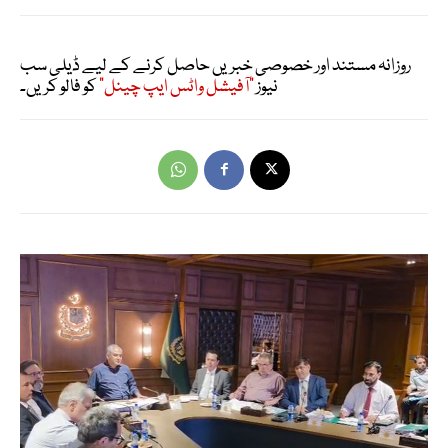
روزانہ مستند اور خصوصی خبریں حاصل کرنے کے لیے ڈیلی سب
نیوز
"آفیشل واٹس ایپ چینل"
کو فالو کریں۔