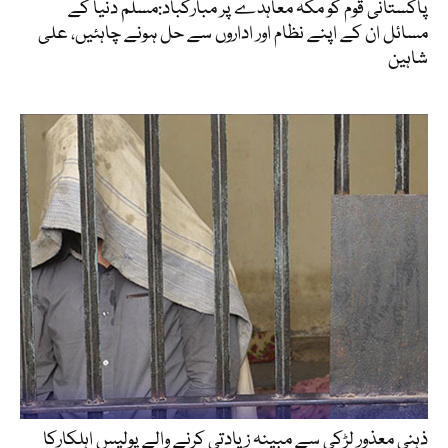
پاکستانی قوم کو مکہ معاہدے پر مبارکباد:مسلم دنیا کے
مسائل ان کے اپنے نظام اور اداروں سے حل ہونے چاہئیں، علی
شاہین
ذہنی معذور لڑکی سے مبینہ زیادتی کرنے والے پولیس اہلکارکا