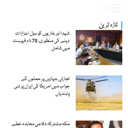
تازہ ترین
شہدا اور غازیوں کو سول اعزازات
دینے کی منظوری، 78 نام فہرست
میں شامل
تجارتی جہازوں پر حملوں کے
جواب میں امریکا کی ایران پر نئی
پابندیاں
مکہ مشترکہ دفاعی معاہدہ خطے