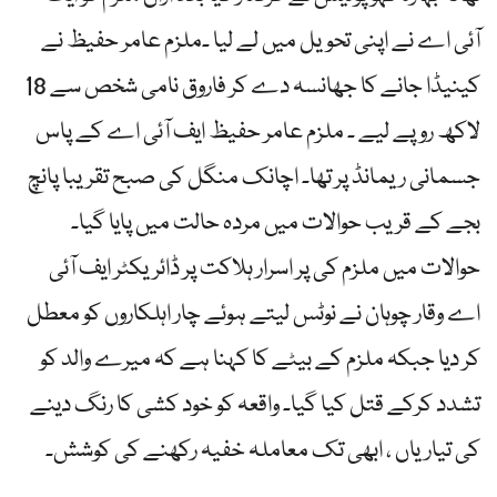
آئی اے نے اپنی تحویل میں لے لیا ۔ملزم عامر حفیظ نے
کینیڈا جانے کا جھانسہ دے کر فاروق نامی شخص سے 18
لاکھ روپے لیے ۔ ملزم عامر حفیظ ایف آئی اے کے پاس
جسمانی ریمانڈ پر تھا۔ اچانک منگل کی صبح تقریبا پانچ
بجے کے قریب حوالات میں مردہ حالت میں پایا گیا۔
حوالات میں ملزم کی پر اسرار ہلاکت پر ڈائریکٹر ایف آئی
اے وقار چوہان نے نوٹس لیتے ہوئے چار اہلکاروں کو معطل
کر دیا جبکہ ملزم کے بیٹے کا کہنا ہے کہ میرے والد کو
تشدد کرکے قتل کیا گیا۔ واقعہ کو خود کشی کا رنگ دینے
کی تیاریاں ، ابھی تک معاملہ خفیہ رکھنے کی کوشش۔