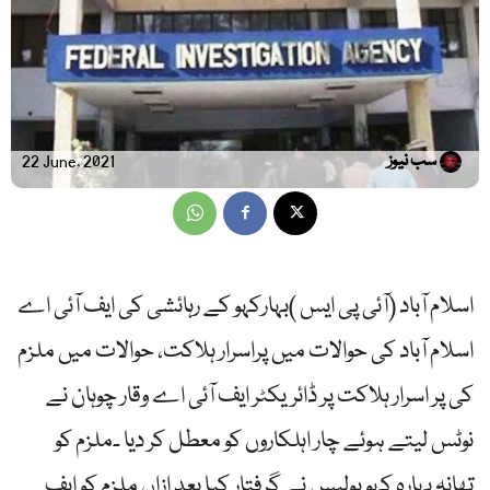
سب نیوز
22 June, 2021
اسلام آباد (آئی پی ایس )بہارکہو کے رہائشی کی ایف آئی اے
اسلام آباد کی حوالات میں پراسرار ہلاکت، حوالات میں ملزم
کی پر اسرار ہلاکت پر ڈائریکٹر ایف آئی اے وقار چوہان نے
نوٹس لیتے ہوئے چار اہلکاروں کو معطل کر دیا ۔ملزم کو
تھانہ بہارہ کہو پولیس نے گرفتار کیا بعد ازاں ملزم کو ایف