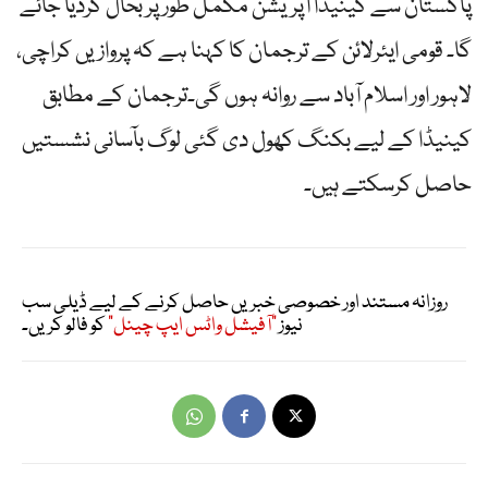
پاکستان سے کینیڈا آپریشن مکمل طور پر بحال کردیا جائے
گا۔ قومی ایئرلائن کے ترجمان کا کہنا ہے کہ پروازیں کراچی،
لاہور اور اسلام آباد سے روانہ ہوں گی۔ترجمان کے مطابق
کینیڈا کے لیے بکنگ کھول دی گئی لوگ بآسانی نشستیں
حاصل کرسکتے ہیں۔
روزانہ مستند اور خصوصی خبریں حاصل کرنے کے لیے ڈیلی سب
نیوز
"آفیشل واٹس ایپ چینل"
کو فالو کریں۔