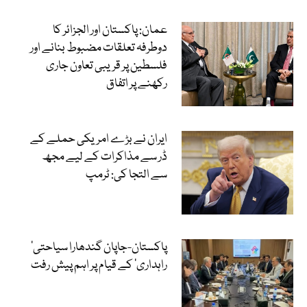
عمان: پاکستان اور الجزائر کا
دوطرفہ تعلقات مضبوط بنانے اور
فلسطین پر قریبی تعاون جاری
رکھنے پر اتفاق
ایران نے بڑے امریکی حملے کے
ڈر سے مذاکرات کے لیے مجھ
سے التجا کی: ٹرمپ
‘پاکستان-جاپان گندھارا سیاحتی
راہداری’ کے قیام پر اہم پیش رفت