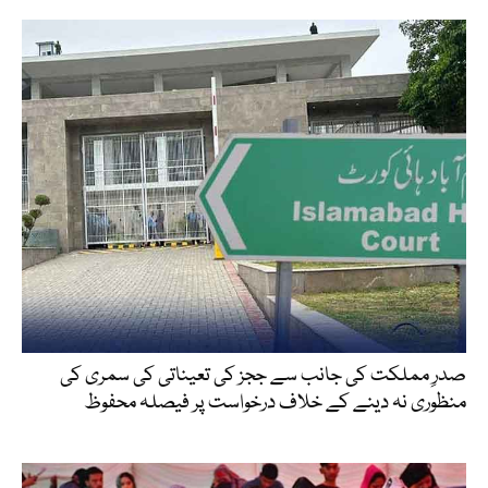
صدرِ مملکت کی جانب سے ججز کی تعیناتی کی سمری کی
منظوری نہ دینے کے خلاف درخواست پر فیصلہ محفوظ