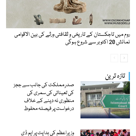
روم میں تاجکستان کے تاریخی و ثقافتی ورثے کی بین الاقوامی
نمائش 20 اکتوبر سے شروع ہوگی
تازہ ترین
صدرِ مملکت کی جانب سے ججز
کی تعیناتی کی سمری کی
منظوری نہ دینے کے خلاف
درخواست پر فیصلہ محفوظ
وزیراعظم کی ہدایت پر ایم ڈی