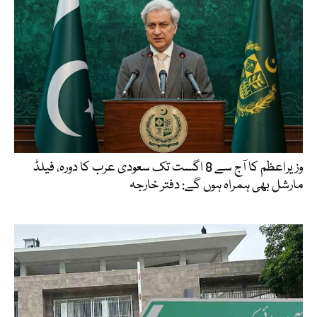
وزیراعظم کا آج سے 8 اگست تک سعودی عرب کا دورہ، فیلڈ
مارشل بھی ہمراہ ہوں گے: دفتر خارجہ