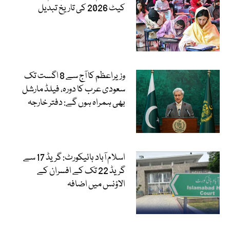
کیٹ 2026 کی تاریخ تبدیل
وزیراعظم کا آج سے 8 اگست تک
سعودی عرب کا دورہ، فیلڈ مارشل
بھی ہمراہ ہوں گے: دفتر خارجہ
اسلام آباد ہائیکورٹ: گریڈ 17 سے
گریڈ 22 تک کے افسران کے
الاؤنس میں اضافہ