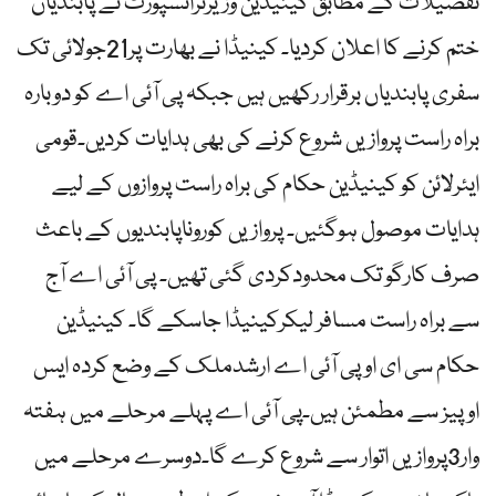
تفصیلات کے مطابق کینیڈین وزیرٹرانسپورٹ نے پابندیاں
ختم کرنے کا اعلان کردیا۔ کینیڈا نے بھارت پر21جولائی تک
سفری پابندیاں برقرار رکھیں ہیں جبکہ پی آئی اے کو دوبارہ
براہ راست پروازیں شروع کرنے کی بھی ہدایات کردیں۔قومی
ایئرلائن کو کینیڈین حکام کی براہ راست پروازوں کے لیے
ہدایات موصول ہوگئیں۔ پروازیں کوروناپابندیوں کے باعث
صرف کارگو تک محدودکردی گئی تھیں۔ پی آئی اے آج
سے براہ راست مسافر لیکرکینیڈا جاسکے گا۔ کینیڈین
حکام سی ای اوپی آئی اے ارشدملک کے وضع کردہ ایس
اوپیز سے مطمئن ہیں۔پی آئی اے پہلے مرحلے میں ہفتہ
وار3پروازیں اتوار سے شروع کرے گا۔دوسرے مرحلے میں