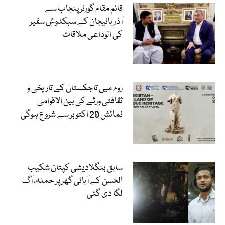
قائم مقام گورنر پنجاب سے
آذربائیجان کے سبکدوش سفیر
کی الوداعی ملاقات
روم میں تاجکستان کے تاریخی و
ثقافتی ورثے کی بین الاقوامی
نمائش 20 اکتوبر سے شروع ہوگی
سابق بنگلادیشی کپتان شکیب
الحسن کے آبائی گھر پر حملہ، آگ
لگا دی گئی