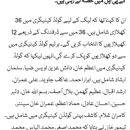
کے پی ایل میں حصہ لے رہی ہیں۔
ان کا کہنا تھا کہ لیگ کے لیے گولڈ کیٹیگری میں 36
کھلاڑی شامل ہیں، 36 میں سے ڈرفٹنگ کے ذریعے 12
کھیلاڑیوں کا انتخاب کریں گے۔ ہر ٹیم گولڈ کیٹیگری میں
سے دو کھلاڑیوں کو پک کرے گی۔انہوں نیکہا کہ گولڈ
کیٹیگری میں اعظم خان، دانش عزیز، اویس ضیا، سلمان
ارشاد شامل ہیں، ابرار احمد، عاکف جاوید، علی عمران،
ارشد اقبال، عظیم گھمن، بلال آصف، بسم اللہ خان، دلبر
حسین، احسان عادل، حماد اعظم، عمران خان سینئر،
کامران غلام، کاشف بہٹی گولڈن کیٹیگری میں شامل ہیں۔
تیمور خان نے بتایا کہ محمد اصغر، محمد الیاس، محمد