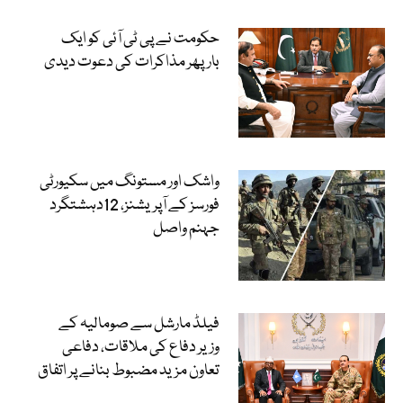
حکومت نے پی ٹی آئی کو ایک
بارپھر مذاکرات کی دعوت دیدی
واشک اور مستونگ میں سکیورٹی
فورسز کے آپریشنز، 12دہشتگرد
جہنم واصل
فیلڈ مارشل سے صومالیہ کے
وزیر دفاع کی ملاقات، دفاعی
تعاون مزید مضبوط بنانے پر اتفاق