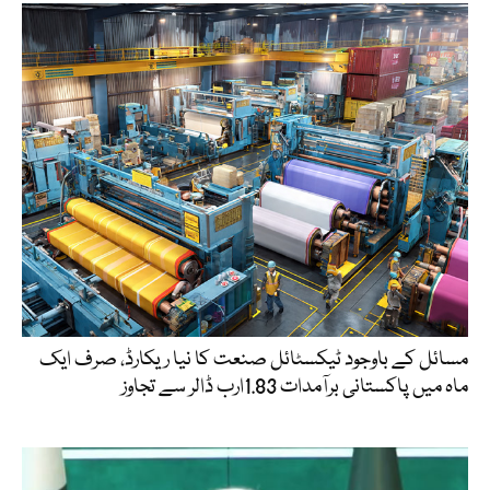
مسائل کے باوجود ٹیکسٹائل صنعت کا نیا ریکارڈ، صرف ایک
ماہ میں پاکستانی برآمدات 1.83ارب ڈالر سے تجاوز