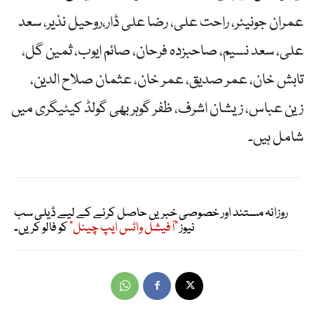
عمران جونیئر، راحت علی، رضا علی ڈار،روحیل نذیر، سعد
علی، سعد نسیم، صاحبزدہ فرحان، صائم ایوب، ثمین گل،
تابش خان، عمر صدیق، عمر خان، عثمان صلاح الدین،
زین عباس، زیشان اشرف، ظفر گوہر بھی گولڈ کیٹیگری میں
شامل ہیں۔
روزانہ مستند اور خصوصی خبریں حاصل کرنے کے لیے ڈیلی سب
نیوز
"آفیشل واٹس ایپ چینل"
کو فالو کریں۔