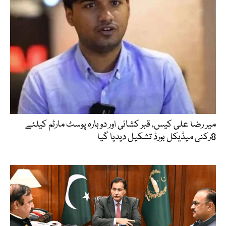
میر رضا علی کیس، قبر کشائی اور دوبارہ پوسٹ مارٹم کیلئے
8رکنی میڈیکل بورڈ تشکیل دیدیا گیا