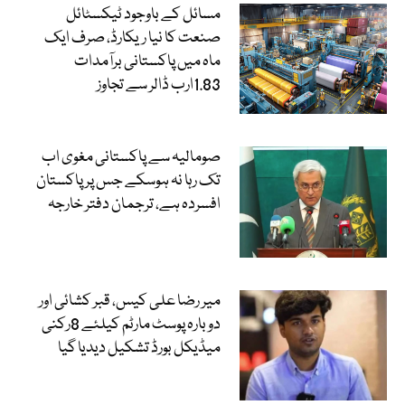
مسائل کے باوجود ٹیکسٹائل
صنعت کا نیا ریکارڈ، صرف ایک
ماہ میں پاکستانی برآمدات
1.83ارب ڈالر سے تجاوز
صومالیہ سے پاکستانی مغوی اب
تک رہا نہ ہوسکے جس پر پاکستان
افسردہ ہے، ترجمان دفتر خارجہ
میر رضا علی کیس، قبر کشائی اور
دوبارہ پوسٹ مارٹم کیلئے 8رکنی
میڈیکل بورڈ تشکیل دیدیا گیا