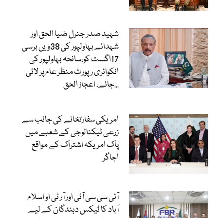
شہید صدر جنرل ضیا الحق اور
شہدائے بہاولپور کی 38ویں برسی
17اگست کو،سانحہ بہاولپور کی
انکوائری رپورٹ منظر عام پر لائی
جائے، اعجاز الحق...
امریکی سفارتخانے کی جانب سے
زرعی ٹیکنالوجی کے شعبے میں
پاک امریکہ اشتراک کے مواقع
اجاگر
آئی سی سی آئی اور آر ٹی او اسلام
آباد کا ٹیکس دہندگان کے لیے