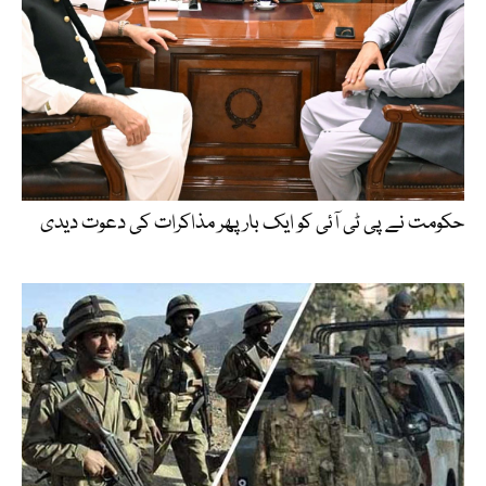
حکومت نے پی ٹی آئی کو ایک بارپھر مذاکرات کی دعوت دیدی