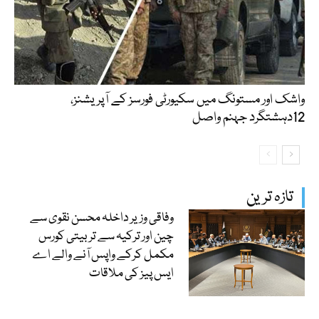
واشک اور مستونگ میں سکیورٹی فورسز کے آپریشنز،
12دہشتگرد جہنم واصل
تازہ ترین
وفاقی وزیر داخلہ محسن نقوی سے
چین اور ترکیہ سے تربیتی کورس
مکمل کرکے واپس آنے والے اے
ایس پیز کی ملاقات