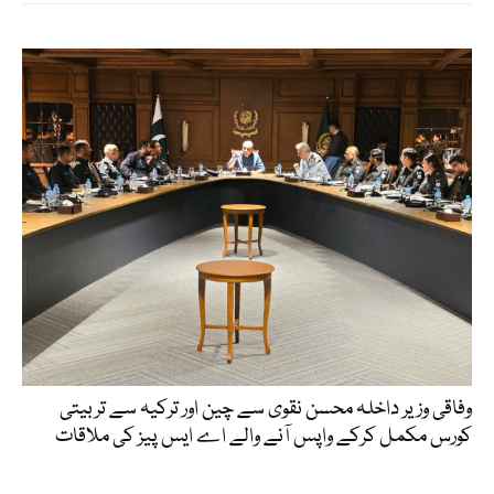
وفاقی وزیر داخلہ محسن نقوی سے چین اور ترکیہ سے تربیتی
کورس مکمل کرکے واپس آنے والے اے ایس پیز کی ملاقات