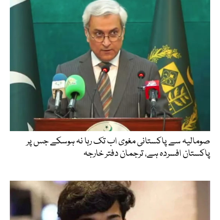
صومالیہ سے پاکستانی مغوی اب تک رہا نہ ہوسکے جس پر
پاکستان افسردہ ہے، ترجمان دفتر خارجہ