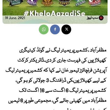
سب نیوز
18 June, 2021
مظفر آباد ،کشمیر پریمیئر لیگ نے گولڈ کیٹیگری
کھیلاڑیوں کی فہرست جاری کر دی۔ڈائریکٹر کرکٹ
آپریشن فرنچائزز تیمور خان نے کہا کہ کشمیر پریمیئر لیگ
کے لیے کھیلاڑیوںکی ڈرافٹنگ 3 جولائی کو ہو گی،
کشمیر پریمیئر لیگ 6 اگست سے 16 اگست تک
مظفرآباد میں کھیلی جائے گی، مجموعی طور پر 6 ٹیمیں