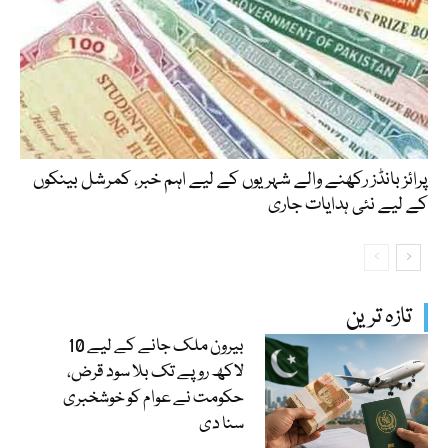
پرائز بانڈز رکھنے والے شہریوں کے لیے اہم خبر، کمرشل بینکوں
کے لیے نئی ہدایات جاری
تازہ ترین
بیرون ملک جانے کے لیے 10
لاکھ روپے تک بلا سود قرض،
حکومت نے عوام کو خوشخبری
سنا دی