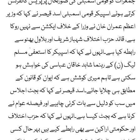
جمعرات کو قومی اسمبلی کی صورتحال پر پریس کانفرنس
کرتے ہوئے اسپیکر قومی اسمبلی اسد قیصر نے کہا کہ وزیر
اعظم عمران خان نے وزرا کے خلاف ایکشن سے نہیں روکا
ہے، قائد حزب اختلاف شہباز شریف اور بلاول بھٹو سے
رابطہ کیا ہے۔انہوں نے کہا کہ اسپیکر کا استعفیٰ مسلم
لیگ (ن) کے رہنما شاہد خاقان عباسی کی خواہش ہو
سکتی ہے تاہم میری کوشش ہے کہ ایوان کو قانون کے
مطابق ہی چلایا جائے۔اسد قیصر نے کہا کہ بجٹ اجلاس
میں سب کو دلیل سے بات کرنی چاہیے اور فیصلہ عوام نے
کرنا ہے کہ بجٹ کیسا ہے۔انہوں نے کہا کہ حزب اختلاف
اور حکومتی اراکین سے بھی رابطے کیے ہیں بہر حال کسی