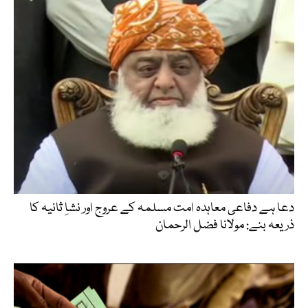
دعا ہے دفاعی معاہدہ امت مسلمہ کے عروج اور نشاِ ثانیہ کا
ذریعہ بنے: مولانا فضل الرحمان