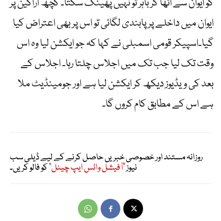
کو ایوان سے اٹھا کر باہر تو نہیں پھینک سکتا۔ کچھ اراکین پر
ایوان میں داخلے پر پابندی لگائی تو اس پر بھی اعتراض کیا
گیا۔اسپیکر قومی اسمبلی نے کہا کہ جو ایکشن لیا وہ اس
وقت تک لیا جب تک میں اجلاس چلتا رہا۔ اجلاس کے
بعد کی ویڈیوز دیکھ کر ایکشن لیا ہے اور جومینڈیٹ ملا
ہے اس کے مطابق کام کروں گا۔
روزانہ مستند اور خصوصی خبریں حاصل کرنے کے لیے ڈیلی سب
نیوز
"آفیشل واٹس ایپ چینل"
کو فالو کریں۔