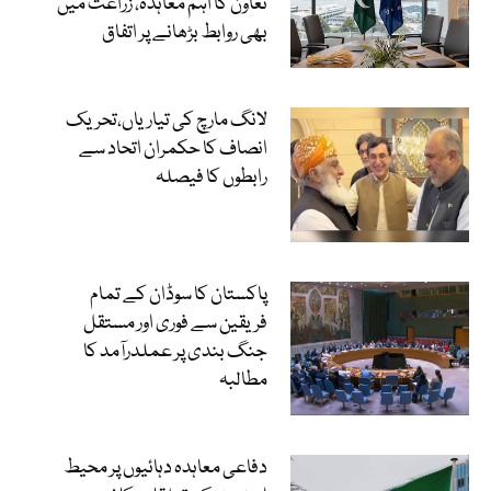
تعاون کا اہم معاہدہ، زراعت میں
بھی روابط بڑھانے پر اتفاق
لانگ مارچ کی تیاریاں،تحریک
انصاف کا حکمران اتحاد سے
رابطوں کا فیصلہ
پاکستان کا سوڈان کے تمام
فریقین سے فوری اور مستقل
جنگ بندی پر عملدرآمد کا
مطالبہ
دفاعی معاہدہ دہائیوں پر محیط