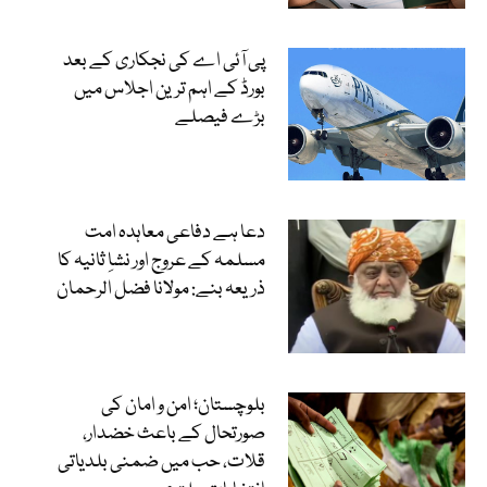
پی آئی اے کی نجکاری کے بعد
بورڈ کے اہم ترین اجلاس میں
بڑے فیصلے
دعا ہے دفاعی معاہدہ امت
مسلمہ کے عروج اور نشاِ ثانیہ کا
ذریعہ بنے: مولانا فضل الرحمان
بلوچستان؛ امن و امان کی
صورتحال کے باعث خضدار،
قلات، حب میں ضمنی بلدیاتی