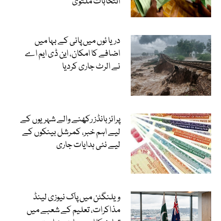
انتخابات ملتوی
دریا ئوں میں پانی کے بہا میں
اضافے کا امکان، این ڈی ایم اے
نے الرٹ جاری کردیا
پرائز بانڈز رکھنے والے شہریوں کے
لیے اہم خبر، کمرشل بینکوں کے
لیے نئی ہدایات جاری
ویلنگٹن میں پاک نیوزی لینڈ
مذاکرات، تعلیم کے شعبے میں