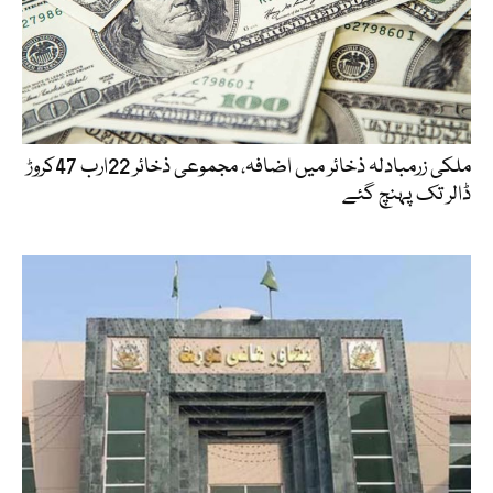
ملکی زرمبادلہ ذخائر میں اضافہ، مجموعی ذخائر 22ارب 47کروڑ
ڈالر تک پہنچ گئے