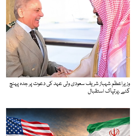
وزیراعظم شہباز شریف سعودی ولی عہد کی دعوت پر جدہ پہنچ
گئے ،پرتپاک استقبال