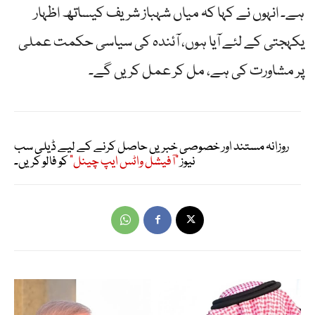
ہے۔ انہوں نے کہا کہ میاں شہباز شریف کیساتھ اظہار
یکہجتی کے لئے آیا ہوں، آئندہ کی سیاسی حکمت عملی
پر مشاورت کی ہے، مل کر عمل کریں گے۔
روزانہ مستند اور خصوصی خبریں حاصل کرنے کے لیے ڈیلی سب
نیوز
"آفیشل واٹس ایپ چینل"
کو فالو کریں۔