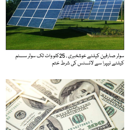
سولر صارفین کیلئے خوشخبری ، 25کلو واٹ تک سولر سسٹم
کیلئے نیپرا سے لائسنس کی شرط ختم