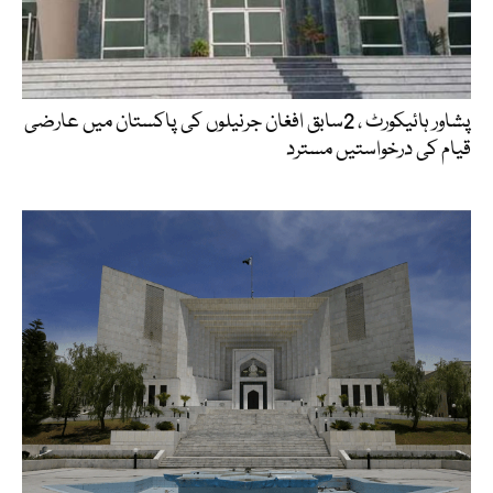
پشاور ہائیکورٹ ، 2سابق افغان جرنیلوں کی پاکستان میں عارضی
قیام کی درخواستیں مسترد