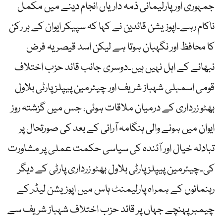
جمہوری اور پارلیمانی ذمہ داریاں انجام دینے میں مکمل
ناکام رہے۔اپوزیشن قائدین نے کہا کہ سپیکر ایوان کے ہر رکن
کا محافظ اور نگہبان ہوتا ہے لیکن اسد قیصر یہ فرض
نبھانے کے اہل نہیں ہیں۔دوسری جانب قائد حزب اختلاف
قومی اسمبلی شہباز شریف اور چیئرمین پیپلز پارٹی بلاول
بھٹو زرداری کے درمیان ملاقات ہوئی، جس میں گزشتہ روز
ایوان میں ہونے والی ہنگامہ آرائی کے بعد کی صورتحال پر
تبادلہ خیال اور آئندہ کی سیاسی حکمت عملی پر مشاورت
کی۔چیئرمین پیپلزپارٹی بلاول بھٹو زرداری پارٹی کے دیگر
رہنمائوں کے ہمراہ پارلیمنٹ ہاس میں اپوزیشن لیڈر کے
چیمبر پہنچے جہاں پر قائد حزب اختلاف شہباز شریف سے