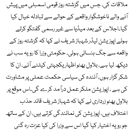
ملاقات کی، جس میں گزشتہ روز قومی اسمبلی میں پیش
آنے والے ناخوشگوار واقعے کے حوالے سے تبادلہ خیال کیا
گیا۔اجلاس کے بعد میڈیا سے غیر رسمی گفتگو کرتے
ہوئے اپوزیشن لیڈر شہباز شریف نے کہا کہ گزشتہ روز کے
واقعہ سے جگ ہنسائی ہوئی، حکومتی وزرا کا رویہ سب نے
دیکھ لیا ہے، بلاول بھٹو اظہار یکجہتی کیلئے آئے، ان کا
شکر گزار ہوں، آئندہ کی سیاسی حکمت عملی پر مشاورت
کی ہے ، اپوزیشن ملکر عمل درآمد کرے گی۔اس موقع پر
بلاول بھٹو زرداری نے کہا کہ شہباز شریف قائد حذب
اختلاف ہیں، اپوزیشن کی نمائندگی کرتے ہیں، ان کے ساتھ
جو رویہ اختیار کیا گیا اس سے وزرا کی کیا عزت رہ گئی