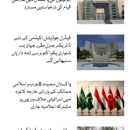
قیام کی درخواستیں مسترد
فیڈرل جوڈیشل اکیڈمی کے نئے
ڈائریکٹر جنرل مقرر، جہانزیب
شنواری یکم اکتوبر سے ذمہ داریاں
سنبھالیں گے
پاکستان سمیت 8عرب و اسلامی
ممالک کے وزرائے خارجہ کاغزہ
میں اسرائیلی خلاف ورزیوں پر
مشترکہ اعلامیہ جاری