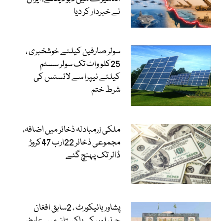
نے خبردار کر دیا
سولر صارفین کیلئے خوشخبری ،
25کلو واٹ تک سولر سسٹم
کیلئے نیپرا سے لائسنس کی
شرط ختم
ملکی زرمبادلہ ذخائر میں اضافہ،
مجموعی ذخائر 22ارب 47کروڑ
ڈالر تک پہنچ گئے
پشاور ہائیکورٹ ، 2سابق افغان
جرنیلوں کی پاکستان میں عارضی