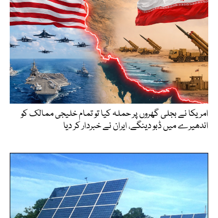
امریکا نے بجلی گھروں پر حملہ کیا تو تمام خلیجی ممالک کو
اندھیرے میں ڈبو دینگے، ایران نے خبردار کر دیا