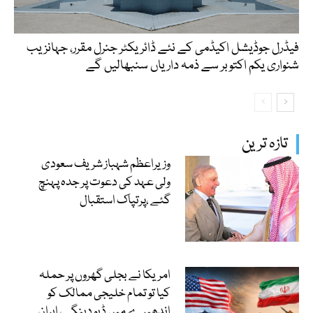
فیڈرل جوڈیشل اکیڈمی کے نئے ڈائریکٹر جنرل مقرر، جہانزیب
شنواری یکم اکتوبر سے ذمہ داریاں سنبھالیں گے
تازہ ترین
وزیراعظم شہباز شریف سعودی
ولی عہد کی دعوت پر جدہ پہنچ
گئے ،پرتپاک استقبال
امریکا نے بجلی گھروں پر حملہ
کیا تو تمام خلیجی ممالک کو
اندھیرے میں ڈبو دینگے، ایران