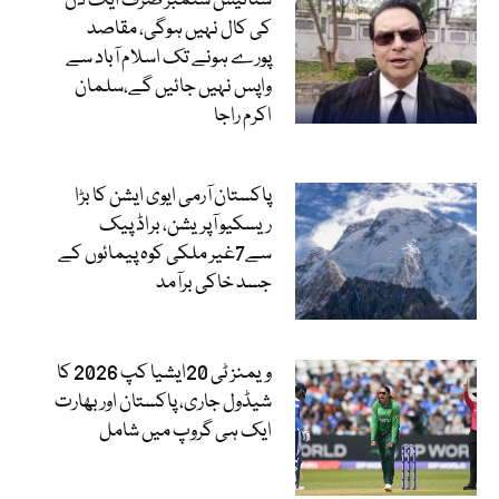
ستائیس ستمبر صرف ایک دن
کی کال نہیں ہوگی، مقاصد
پورے ہونے تک اسلام آباد سے
واپس نہیں جائیں گے،سلمان
اکرم راجا
پاکستان آرمی ایوی ایشن کا بڑا
ریسکیو آپریشن، براڈ پیک
سے7غیر ملکی کوہ پیمائوں کے
جسد خاکی برآمد
ویمنز ٹی 20ایشیا کپ 2026 کا
شیڈول جاری، پاکستان اور بھارت
ایک ہی گروپ میں شامل