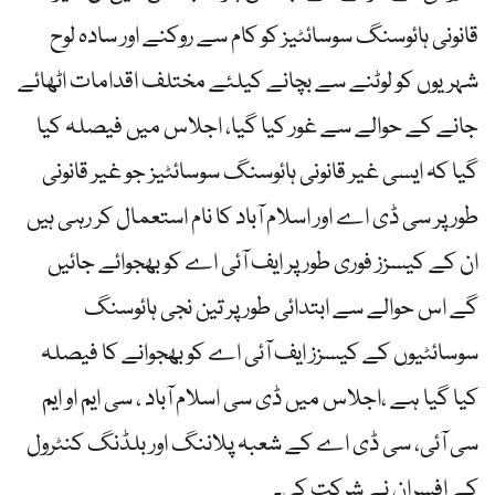
قانونی ہائوسنگ سوسائٹیز کو کام سے روکنے اور سادہ لوح
شہریوں کو لوٹنے سے بچانے کیلئے مختلف اقدامات اٹھائے
جانے کے حوالے سے غور کیا گیا، اجلاس میں فیصلہ کیا
گیا کہ ایسی غیر قانونی ہائوسنگ سوسائٹیز جو غیر قانونی
طور پر سی ڈی اے اور اسلام آباد کا نام استعمال کر رہی ہیں
ان کے کیسزز فوری طور پر ایف آئی اے کو بھجوائے جائیں
گے اس حوالے سے ابتدائی طور پر تین نجی ہائوسنگ
سوسائٹیوں کے کیسزز ایف آئی اے کو بھجوانے کا فیصلہ
کیا گیا ہے ،اجلاس میں ڈی سی اسلام آباد ، سی ایم او ایم
سی آئی، سی ڈی اے کے شعبہ پلاننگ اور بلڈنگ کنٹرول
کے افسران نے شرکت کی۔