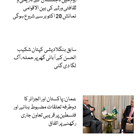
روم میں تاجکستان کے تاریخی و
ثقافتی ورثے کی بین الاقوامی
نمائش 20 اکتوبر سے شروع ہوگی
سابق بنگلادیشی کپتان شکیب
الحسن کے آبائی گھر پر حملہ، آگ
لگا دی گئی
عمان: پاکستان اور الجزائر کا
دوطرفہ تعلقات مضبوط بنانے اور
فلسطین پر قریبی تعاون جاری
رکھنے پر اتفاق