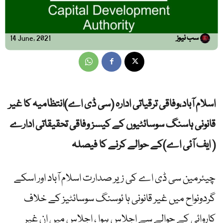
سب نیوز
14 June, 2021
اسلام آباد،وفاقی ترقیاتی ادارہ (سی ڈی اے)انتظامیہ کا غیر
قانونی ہاسنگ سوسائٹیوں کے کیسز وفاقی تحقیقاتی ادارے
( ایف آئی اے)کے حوالے کرنے کا فیصلہ
چیئرمین سی ڈی اے کی زیر صدارت اسلام آباد اور اسکے
گردونواح میں غیر قانونی ہا ئوسنگ سوسائٹیز کے خلاف
کاروائی کے حوالے سے اجلاس ہوا ، اجلاس میں ان غیر