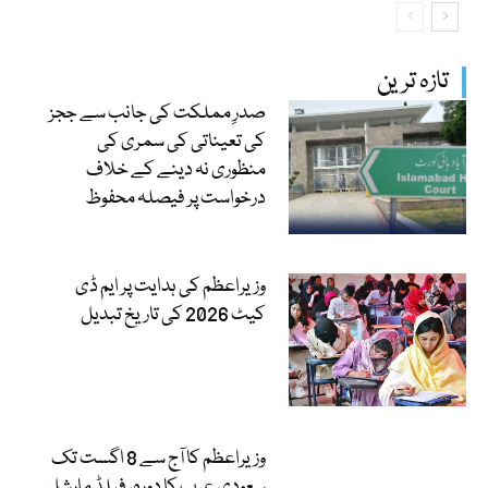
تازہ ترین
صدرِ مملکت کی جانب سے ججز
کی تعیناتی کی سمری کی
منظوری نہ دینے کے خلاف
درخواست پر فیصلہ محفوظ
وزیراعظم کی ہدایت پر ایم ڈی
کیٹ 2026 کی تاریخ تبدیل
وزیراعظم کا آج سے 8 اگست تک
سعودی عرب کا دورہ، فیلڈ مارشل