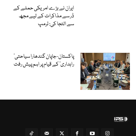
ایران نے بڑے امریکی حملے کے
ڈر سے مذاکرات کے لیے مجھ
سے التجا کی: ٹرمپ
‘پاکستان-جاپان گندھارا سیاحتی
راہداری’ کے قیام پر اہم پیش رفت