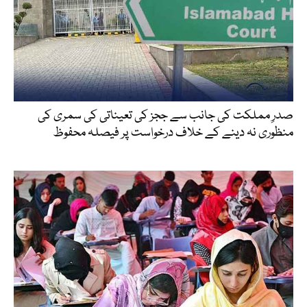
صدرِ مملکت کی جانب سے ججز کی تعیناتی کی سمری کی
منظوری نہ دینے کے خلاف درخواست پر فیصلہ محفوظ