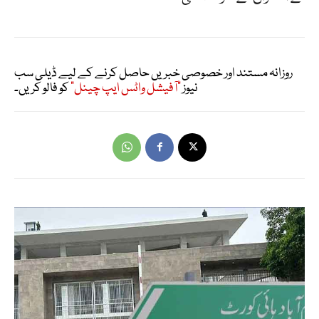
روزانہ مستند اور خصوصی خبریں حاصل کرنے کے لیے ڈیلی سب
نیوز
"آفیشل واٹس ایپ چینل"
کو فالو کریں۔