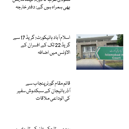
بھی ہمراہ ہوں گے: دفتر خارجہ
اسلام آباد ہائیکورٹ: گریڈ 17 سے
گریڈ 22 تک کے افسران کے
الاؤنس میں اضافہ
قائم مقام گورنر پنجاب سے
آذربائیجان کے سبکدوش سفیر
کی الوداعی ملاقات