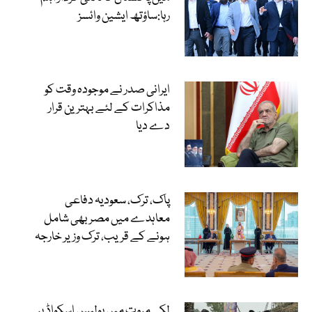
رہا:ساؤتھ ایشین وائسز
ایرانی صدر نے موجودہ وقت کو
مذاکرات کے لئے بہترین قرار
دے دیا
پاک، ترک، سعودیہ دفاعی
معاہدے میں مصر بھی شامل
ہونے کے قریب، ترک وزیر خارجہ
لکی مروت میں پولیس اسکواڈ پر