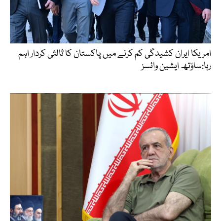
امریکا ایران کشیدگی کم کرنے میں پاکستان کا ثالثی کردار اہم
رہا:ساؤتھ ایشین وائسز