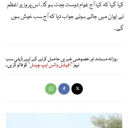
کیا گیا کہ کیا آج عوام دوست بجٹ ہو گا۔ اس پر وزیر اعظم
نے ایوان میں جاتے ہوئے جواب دیا کہ آج سب خوش ہوں
گے۔
روزانہ مستند اور خصوصی خبریں حاصل کرنے کے لیے ڈیلی سب
نیوز
"آفیشل واٹس ایپ چینل"
کو فالو کریں۔