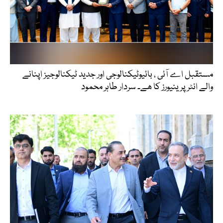
مستقبل اے آئی ، بائیوٹیکنالوجی اور جدید ٹیکنالوجیز اپنانے
والے انٹرپرینیورز کا ھے۔ سردار طاہر محمود