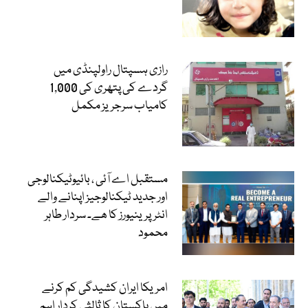
رازی ہسپتال راولپنڈی میں
گردے کی پتھری کی 1,000
کامیاب سرجریز مکمل
مستقبل اے آئی ، بائیوٹیکنالوجی
اور جدید ٹیکنالوجیز اپنانے والے
انٹرپرینیورز کا ھے۔ سردار طاہر
محمود
امریکا ایران کشیدگی کم کرنے
میں پاکستان کا ثالثی کردار اہم