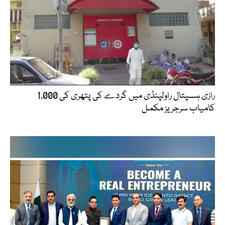
رازی ہسپتال راولپنڈی میں گردے کی پتھری کی 1,000
کامیاب سرجریز مکمل