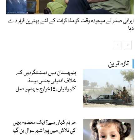
ایرانی صدر نے موجودہ وقت کو مذاکرات کے لئے بہترین قرار دے
دیا
تازہ ترین
بلوچستان میں دہشتگردوں کے
خلاف انٹیلی جنس بیسڈ
کارروائیاں، 15خوارج جہنم واصل
حریم کہاں ہے؟ ایک معصوم بچی
کی تلاش میں پورا شہر سوال بن گیا