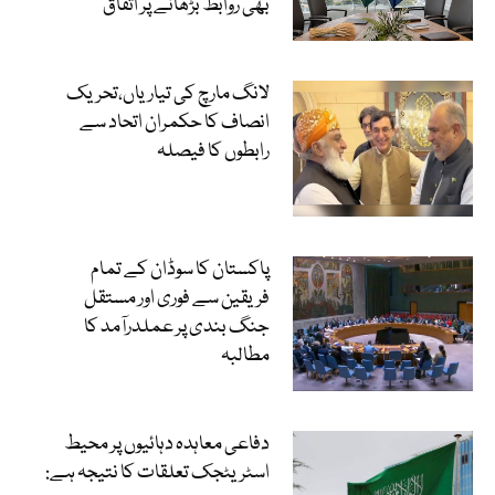
بھی روابط بڑھانے پر اتفاق
لانگ مارچ کی تیاریاں،تحریک
انصاف کا حکمران اتحاد سے
رابطوں کا فیصلہ
پاکستان کا سوڈان کے تمام
فریقین سے فوری اور مستقل
جنگ بندی پر عملدرآمد کا
مطالبہ
دفاعی معاہدہ دہائیوں پر محیط
اسٹریٹجک تعلقات کا نتیجہ ہے: