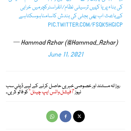
کی بناء پر یا کہیں ترسیلی نظام/انفراسٹرکچرمیں خرابی
کےباعث اب بھی بجلی کی بندش کاسامناہوسکتاہے
PIC.TWITTER.COM/FSQK5HGICP
— Hammad Azhar (@Hammad_Azhar)
June 11, 2021
روزانہ مستند اور خصوصی خبریں حاصل کرنے کے لیے ڈیلی سب
نیوز
"آفیشل واٹس ایپ چینل"
کو فالو کریں۔