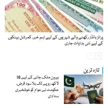
پرائز بانڈز رکھنے والے شہریوں کے لیے اہم خبر، کمرشل بینکوں
کے لیے نئی ہدایات جاری
تازہ ترین
بیرون ملک جانے کے لیے 10
لاکھ روپے تک بلا سود قرض،
حکومت نے عوام کو خوشخبری
سنا دی