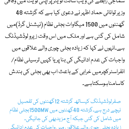
سماجی رابطے کی ویب سائٹ ٹویٹر پر اپنی ٹویٹ میں وفاقی
وزیر توانائی حماد اظہر نے دعوی کیا ہے کہ گزشتہ 48
گھنٹوں میں 1500 میگاواٹ بجلی نظام (نیشنل گرڈ)میں
شامل کی گئی ہے اور ملک میں اس وقت زیرو لوڈشیڈنگ
ہے۔انہوں نے کہا کہ زیادہ بجلی چوری والے علاقوں میں
واجبات کی عدم ادائیگی کی بنا پر یا کہیں ترسیلی نظام/
انفراسٹرکچرمیں خرابی کے باعث اب بھی بجلی کی بندش
کاسامناہوسکتاہے۔
صفرلوڈشیڈنگ کیساتھ گزشتہ 12گھنٹوں کی تفصیل
نیچے درج ہے۔گزشتہ 48گھنٹوں میں 1500MWبجلی نظام
میں شامل کی گئی جبکہ آج مزیدبھی کی جائیگی۔
زیادہ بجلی چوری والےعلاقوں میں واجبات کی عدم ادائیگی