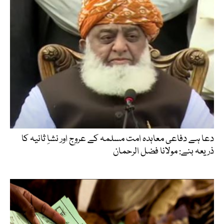
دعا ہے دفاعی معاہدہ امت مسلمہ کے عروج اور نشاِ ثانیہ کا
ذریعہ بنے: مولانا فضل الرحمان