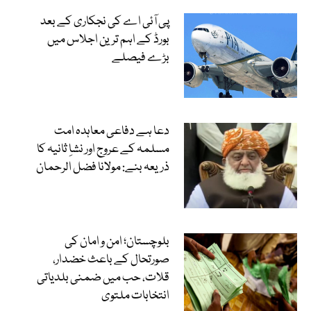
پی آئی اے کی نجکاری کے بعد
بورڈ کے اہم ترین اجلاس میں
بڑے فیصلے
دعا ہے دفاعی معاہدہ امت
مسلمہ کے عروج اور نشاِ ثانیہ کا
ذریعہ بنے: مولانا فضل الرحمان
بلوچستان؛ امن و امان کی
صورتحال کے باعث خضدار،
قلات، حب میں ضمنی بلدیاتی
انتخابات ملتوی