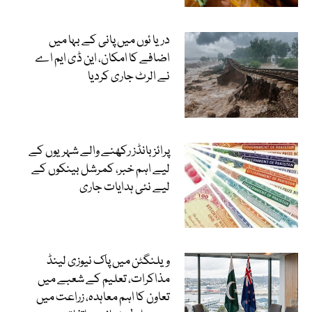
دریا ئوں میں پانی کے بہا میں
اضافے کا امکان، این ڈی ایم اے
نے الرٹ جاری کردیا
پرائز بانڈز رکھنے والے شہریوں کے
لیے اہم خبر، کمرشل بینکوں کے
لیے نئی ہدایات جاری
ویلنگٹن میں پاک نیوزی لینڈ
مذاکرات، تعلیم کے شعبے میں
تعاون کا اہم معاہدہ، زراعت میں