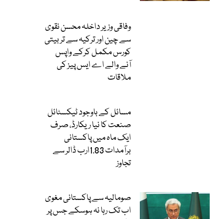
وفاقی وزیر داخلہ محسن نقوی
سے چین اور ترکیہ سے تربیتی
کورس مکمل کرکے واپس
آنے والے اے ایس پیز کی
ملاقات
مسائل کے باوجود ٹیکسٹائل
صنعت کا نیا ریکارڈ، صرف
ایک ماہ میں پاکستانی
برآمدات 1.83ارب ڈالر سے
تجاوز
صومالیہ سے پاکستانی مغوی
اب تک رہا نہ ہوسکے جس پر