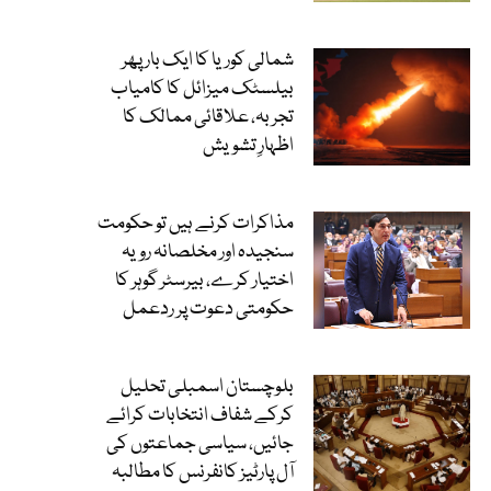
شمالی کوریا کا ایک بار پھر
بیلسٹک میزائل کا کامیاب
تجربہ، علاقائی ممالک کا
اظہارِ تشویش
مذاکرات کرنے ہیں تو حکومت
سنجیدہ اور مخلصانہ رویہ
اختیار کرے، بیرسٹر گوہر کا
حکومتی دعوت پر ردعمل
بلوچستان اسمبلی تحلیل
کرکے شفاف انتخابات کرائے
جائیں، سیاسی جماعتوں کی
آل پارٹیز کانفرنس کا مطالبہ