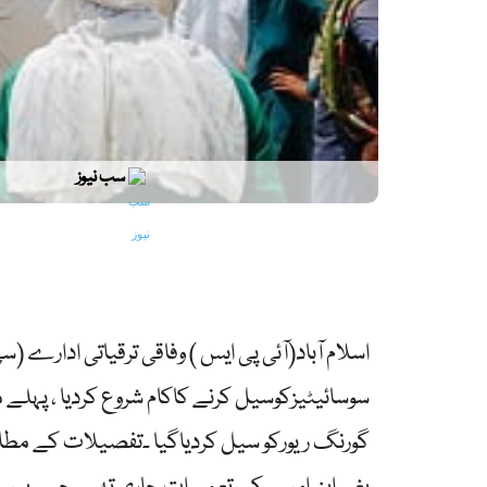
سب نیوز
اسلام آباد(آئی پی ایس ) وفاقی ترقیاتی ادارے 
سوسائیٹیزکوسیل کرنے کاکام شروع کردیا ، پہلے
گورنگ ریورکو سیل کردیاگیا ۔تفصیلات کے مطاب