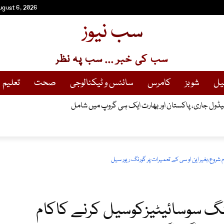
ugust 6, 2026
سب نیوز
سب کی خبر ... سب پہ نظر
یل
شوبز
کامرس
سائنس و ٹیکنالوجی
صحت
تعلیم
روع،بغیر این او سی کے تعمیرات پر گورنگ ریور سیل
نگ سوسائیٹیزکوسیل کرنے کاکام