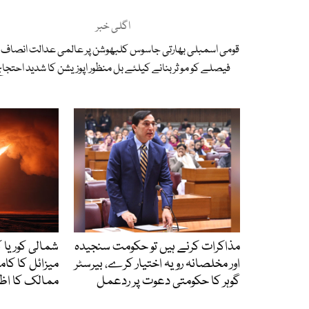
اگلی خبر
قومی اسمبلی بھارتی جاسوس کلبھوشن پر عالمی عدالت انصاف 
فیصلے کو مو ثر بنانے کیلئے بل منظور اپوزیشن کا شدید احتجا
مذاکرات کرنے ہیں تو حکومت سنجیدہ
شمالی کوریا ک
اور مخلصانہ رویہ اختیار کرے، بیرسٹر
میزائل کا کام
گوہر کا حکومتی دعوت پر ردعمل
ممالک کا اظہ