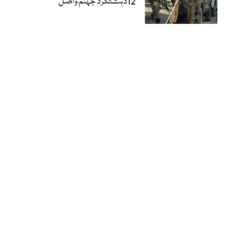
12دہشتگرد جہنم واصل