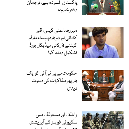
پاکستان افسردہ ہے، ترجمان
دفتر خارجہ
میر رضا علی کیس، قبر
کشائی اور دوبارہ پوسٹ مارٹم
کیلئے 8رکنی میڈیکل بورڈ
تشکیل دیدیا گیا
حکومت نے پی ٹی آئی کو ایک
بارپھر مذاکرات کی دعوت
دیدی
واشک اور مستونگ میں
سکیورٹی فورسز کے آپریشنز،