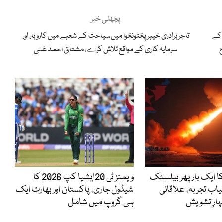
پچھلی خبر
کے
تاجر برادری خیبر پختونخوا میں سیاحت کے شعبے میں کاروبار اور
ج
سرمایہ کاری کے مواقع تلاش کرے، مشتاق احمد غنی
ا ایک بار پھر بیلسٹک
ویمنز ٹی 20ایشیا کپ 2026 کا
یاب تجربہ، علاقائی
شیڈول جاری، پاکستان اور بھارت ایک
ارِ تشویش
ہی گروپ میں شامل