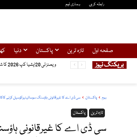
رابطہ کریں
ہماری ٹیم
صفحہ اول
تازہ ترین
پاکستان
دنیا
کھ
بریکنگ نیوز
ویمنز ٹی 20ایشیا کپ 2026 کا شیڈول جاری، پاکستان اور بھارت ایک ہی گروپ میں شامل
ہوم
پاکستان
سی ڈی اے کا غیرقانونی ہاؤسنگ سوسائیٹیزکوسیل کرنے کاکام ش
تازہ ترین
پاکستان
سی ڈی اے کا غیرقانونی ہاؤس