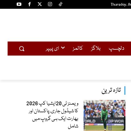
Thursday, A
دلچسپ
بلاگز
کالمز
ای پیپر
تازہ ترین
ویمنز ٹی 20ایشیا کپ 2026
کا شیڈول جاری، پاکستان اور
بھارت ایک ہی گروپ میں
شامل