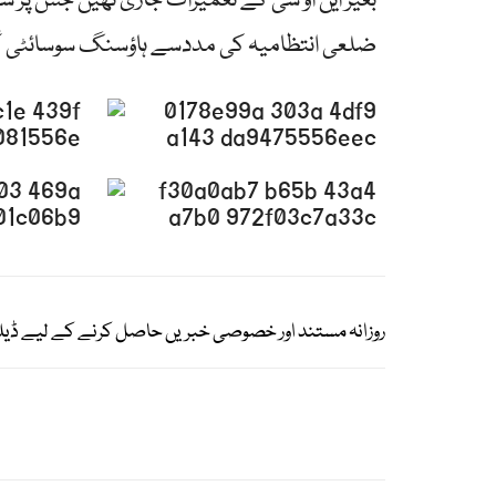
بغیر این او سی کے تعمیرات جاری تھیں جس پر
ضلعی انتظامیہ کی مددسے ہاؤسنگ سوسائٹی گور
روزانہ مستند اور خصوصی خبریں حاصل کرنے کے لیے ڈیل