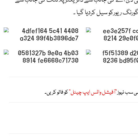
 سی ڈی اے کی جانب سے ڈائریکٹر پلاننگ کی جانب سے
نگ ریورکو سیل کردیا گیا ۔
ی سب نیوز
"آفیشل واٹس ایپ چینل"
کو فالو کریں۔