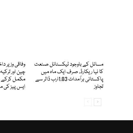
مسائل کے باوجود ٹیکسٹائل صنعت
وفاقی وزیر د
کا نیا ریکارڈ، صرف ایک ماہ میں
چین اور ترکی
پاکستانی برآمدات 1.83ارب ڈالر سے
مکمل کرکے و
تجاوز
ایس پیز کی م