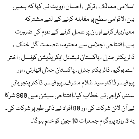
اسلامی ممالک ، ترکی ، احسان اوویٹ نے کہا کہ ہمیں
بین الاقوامی سطح پر مقابلہ کرنے کے لئے مشترکہ
معیارتیار کرنے اور ان پر عمل کرنے کے عزم کی ضرورت
ہے۔افتتاحی اجلاس سے محترمہ عصمت گل خٹک ،
ڈائریکٹر جنرل ، پاکستان نیشنل ایکریڈیشن کونسل ، اختر
اے بوگیو ، ڈائریکٹر جنرل ، پاکستان حلال اتھارٹی ، اور
پروفیسر ڈاکٹر سید غلام مشرف، پروفیسر، ڈاکٹر پنجویانی
سنٹر، کراچی نے خطاب کیا۔افتتاحی سیشن میں 800 شرکا
نے آن لائن شرکت کی اور 80 افراد نے ذاتی طور پر شرکت کی۔
یہ 3 روزہ پروگرام جمعرات 10 جون کو ختم ہوگا۔