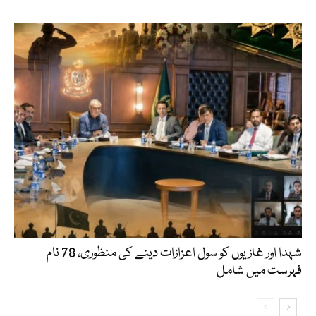
شہدا اور غازیوں کو سول اعزازات دینے کی منظوری، 78 نام
فہرست میں شامل