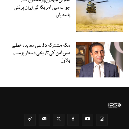
تجارتی جہازوں پر حملوں کے
جواب میں امریکا کی ایران پر نئی
پابندیاں
مکہ مشترکہ دفاعی معاہدہ خطے
میں امن کی تاریخی دستاویز ہے،
بلاول