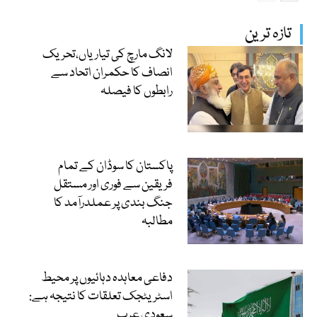
تازہ ترین
لانگ مارچ کی تیاریاں،تحریک
انصاف کا حکمران اتحاد سے
رابطوں کا فیصلہ
پاکستان کا سوڈان کے تمام
فریقین سے فوری اور مستقل
جنگ بندی پر عملدرآمد کا
مطالبہ
دفاعی معاہدہ دہائیوں پر محیط
اسٹریٹجک تعلقات کا نتیجہ ہے:
سعودی عرب