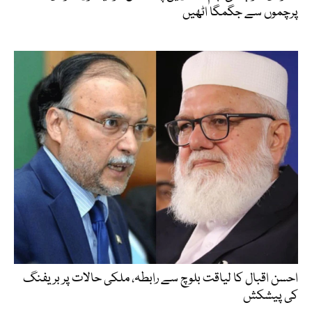
پرچموں سے جگمگا اٹھیں
احسن اقبال کا لیاقت بلوچ سے رابطہ، ملکی حالات پر بریفنگ
کی پیشکش