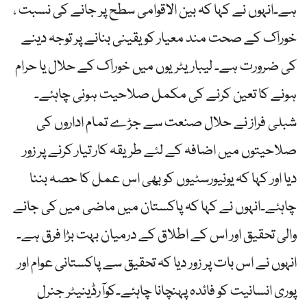
ہے۔انہوں نے کہا کہ بین الاقوامی سطح پر جانے کی نسبت ،
خوراک کے صحت مند معیار کو یقینی بنانے پر توجہ دینے
کی ضرورت ہے۔ لیباریٹریوں میں خوراک کے حلال یا حرام
ہونے کا تعین کرنے کی مکمل صلاحیت ہونی چاہئے۔
شبلی فراز نے حلال صنعت سے جڑے تمام اداروں کی
صلاحیتوں میں اضافہ کے لئے طریقہ کار تیار کرنے پر زور
دیا اور کہا کہ یونیورسٹیوں کو بھی اس عمل کا حصہ بننا
چاہئے۔انہوں نے کہا کہ پاکستان میں ماضی میں کی جانے
والی تحقیق اور اس کے اطلاق کے درمیان بہت بڑا فرق ہے۔
انہوں نے اس بات پر زور دیا کہ تحقیق سے پاکستانی عوام اور
پوری انسانیت کو فائدہ پہنچانا چاہئے۔کوآرڈینیٹر جنرل