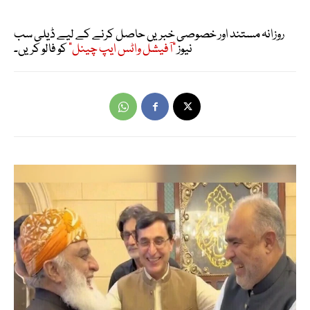
روزانہ مستند اور خصوصی خبریں حاصل کرنے کے لیے ڈیلی سب
نیوز
"آفیشل واٹس ایپ چینل"
کو فالو کریں۔