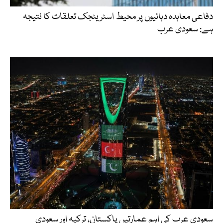
دفاعی معاہدہ دہائیوں پر محیط اسٹریٹجک تعلقات کا نتیجہ
ہے: سعودی عرب
سعودی عرب کی اہم عمارتیں پاکستان، ترکیہ اور سعودی