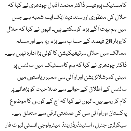
کامسٹیک پروفیسر ڈاکٹر محمد اقبال چودھری نے کہا کہ
حلال کی منظوری اور سند دینا ایک ایسا شعبہ ہے جس
میں ہم بہت آگے بڑھ کرسکتے ہیں۔ انہوں نے کہا کہ حلال
کاروبار 20 فیصد کے حساب سے بڑھ رہا ہے اور مسلم
ممالک میں حلال سرٹیفیکیشن کا کوئی بڑا ادارہ نہیں ہے۔
ڈاکٹر چودھری نے کہا کہ ہم کامسٹیک میں سائنس پر
مبنی کمرشلائزیشن اور او آئی سی ممبر ریاستوں میں
سائنس کے اطلاق کے حوالے سے صلاحیت کو بڑھانے پر
کام کر رہے ہیں۔ انہوں نے کہا کہ آج کے کورس کا موضوع
پاکستان اور او آئی سی کی صنعتی ترقی سے متعلق ہے۔
سیکرٹری جنرل ، اسٹینڈرڈز اینڈ میٹرولوجی انسٹی ٹیوٹ فار