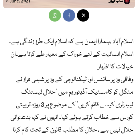
سب نیوز
8 June, 2021
اسلام آباد ،ہمارا ایمان ہے کہ اسلام ایک طرز زندگی ہے۔
اسلام انسانیت کے لئے خوراک کے معیار طے کرتا ہے۔ان
خیالات کا اظہار
وفاقی وزیر سائنس اور ٹیکنالوجی کے وزیر شبلی فراز نے
منگل کو کامسٹیک آڈیٹوریم میں “حلال ٹیسٹنگ
لیبارٹری کیسے قائم کریں” کے موضوع پر 3 روزہ تربیتی
کورس سے خطاب کرتے ہوئے کیا۔ انہوں نے کہا بدعنوانی
حلال نہیں ہے ، حلال کا مطلب قانون کے تحت کام کرنا