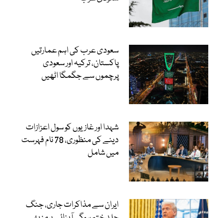
سعودی عرب کی اہم عمارتیں
پاکستان، ترکیہ اور سعودی
پرچموں سے جگمگا اٹھیں
شہدا اور غازیوں کو سول اعزازات
دینے کی منظوری، 78 نام فہرست
میں شامل
ایران سے مذاکرات جاری، جنگ
جلد ختم ہوگی آبنائے ہرمز بھی