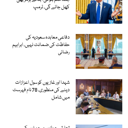
کھل جائے گی، ٹرمپ
دفاعی معاہدہ سعودیہ کی
حفاظت کی ضمانت نہیں، ابراہیم
رضائی
شہدا اور غازیوں کو سول اعزازات
دینے کی منظوری، 78 نام فہرست
میں شامل