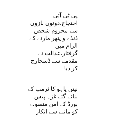
پی ٹی آئی
احتجاج،دونوں بازوں
سے محروم شخص
ڈنڈے و پتھر مارنے کے
الزام میں
گرفتار،عدالت نے
مقدمے سے ڈسچارج
کر دیا
نیتن یاہو کا ٹرمپ کے
بنائے گئے غزہ پیس
بورڈ کے امن منصوبے
کو ماننے سے انکار