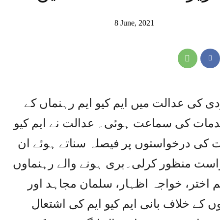
8 June, 2021
ی کی عدالت میں ایم کیو ایم رہنماں کے
اشتعال انگیز تقاریر کے 21 مقدمات کی سماعت ہوئی۔ عدالت نے ایم کیو
ت کی درخواستوں پر فیصلہ سناتے ہوئے ان
رخواست منظور کرلی۔بری ہونے والے رہنماوں
اختر، خواجہ اظہار، سلمان مجاہد اور
ں کے خلاف بانی ایم کیو ایم کی اشتعال