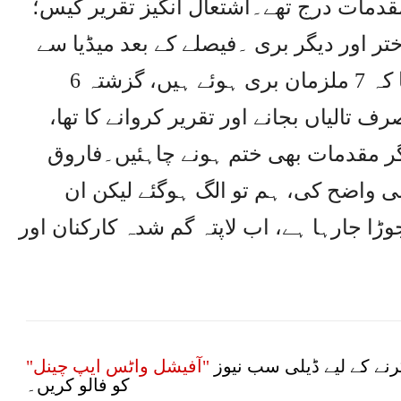
قدمات درج تھے۔اشتعال انگیز تقریر کیس؛
تر اور دیگر بری ۔فیصلے کے بعد میڈیا سے
گفتگو کرتے ہوئے فاروق ستار نے کہا کہ 7 ملزمان بری ہوئے ہیں، گزشتہ 6
 تالیاں بجانے اور تقریر کروانے کا تھا،
ر مقدمات بھی ختم ہونے چاہئیں۔فاروق
 میں اپنی پالیسی واضح کی، ہم تو الگ ہوگئے لیکن ان
 جارہا ہے، اب لاپتہ گم شدہ کارکنان اور
نے کے لیے ڈیلی سب نیوز
"آفیشل واٹس ایپ چینل"
کو فالو کریں۔