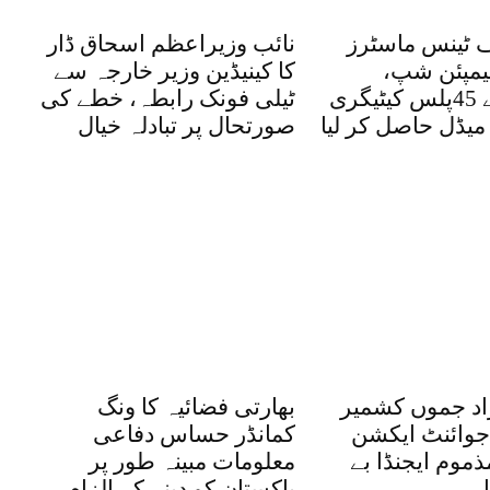
ف ٹینس ماسٹرز
نائب وزیراعظم اسحاق ڈار
چیمپئن شپ،
کا کینیڈین وزیر خارجہ سے
پاکستان نے 45پلس کیٹیگری
ٹیلی فونک رابطہ، خطے کی
میڈل حاصل کر لیا
صورتحال پر تبادلہ خیال
اد جموں کشمیر
بھارتی فضائیہ کا ونگ
 جوائنٹ ایکشن
کمانڈر حساس دفاعی
ذموم ایجنڈا بے
معلومات مبینہ طور پر
پاکستان کو دینے کے الزام