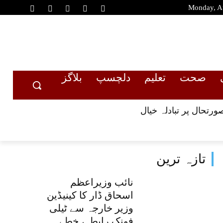
Monday, A
صحت
تعلیم
دلچسپ
بلاگز
رتحال پر تبادلہ خیال
تازہ ترین
نائب وزیراعظم
اسحاق ڈار کا کینیڈین
وزیر خارجہ سے ٹیلی
فونک رابطہ، خطے