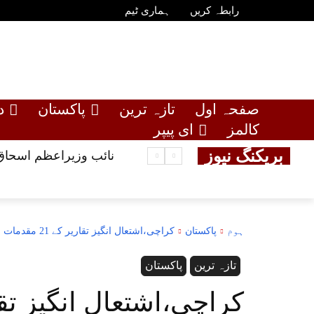
رابطہ کریں
ہماری ٹیم
صفحہ اول
تازہ ترین
پاکستان
د
کالمز
ای پیپر
بریکنگ نیوز
نائب وزیراعظم اسحاق 
ہوم
پاکستان
کراچی،اشتعال انگیز تقاریر کے 21 مقدمات میں ایم کیو ایم رہنما بری
تازہ ترین
پاکستان