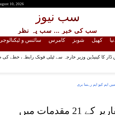
ugust 10, 2026
سب نیوز
سب کی خبر ... سب پہ نظر
نیا
کھیل
شوبز
کامرس
سائنس و ٹیکنالوجی
ڈار کا کینیڈین وزیر خارجہ سے ٹیلی فونک رابطہ، خطے کی صو
کراچی،اشتعال انگیز تقاریر کے 21 مقدمات میں