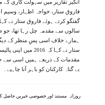
انگیز تقاریر میں سہولت کاری کے م
فاروق ستار، خواجہ اظہار، وسیم اخ
سالوں سے مقدمہ چل رہا تھا، جو صرف
ہمارے خلاف اسی پسِ منظر کے دیگ
ستار نے کہا کہ 2016
مقدمات کے ذریعے ہمیں اسی سے جوڑا
بے گناہ کارکنان کو باہر آنا چاہیے۔
روزانہ مستند اور خصوصی خبریں حاصل کر