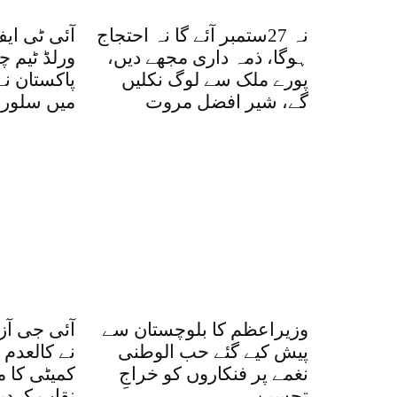
نہ 27ستمبر آئے گا نہ احتجاج
آئی ٹی ای
ہوگا، ذمہ داری مجھے دیں،
ورلڈ ٹیم 
پورے ملک سے لوگ نکلیں
گے، شیر افضل مروت
میں سلور 
وزیراعظم کا بلوچستان سے
آئی جی آز
پیش کیے گئے حب الوطنی
نے کالعدم
نغمے پر فنکاروں کو خراجِ
کمیٹی کا م
تحسین
نقاب کردیا