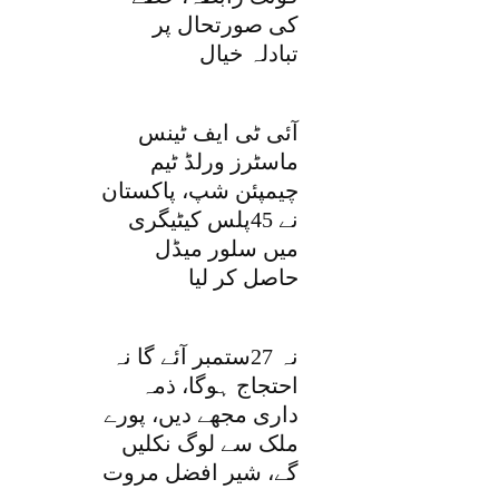
کی صورتحال پر
تبادلہ خیال
آئی ٹی ایف ٹینس
ماسٹرز ورلڈ ٹیم
چیمپئن شپ، پاکستان
نے 45پلس کیٹیگری
میں سلور میڈل
حاصل کر لیا
نہ 27ستمبر آئے گا نہ
احتجاج ہوگا، ذمہ
داری مجھے دیں، پورے
ملک سے لوگ نکلیں
گے، شیر افضل مروت