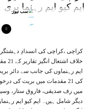
ایم کیو ایم رہنما بری
سب نیوز
کراچی ،کراچی کی انسدادِ دہشتگرد
خلاف 
ایم رہنماوں کی جانب سے دائر بری
کی 21 مقدمات میں بریت کی د
میں رف صدیقی، فاروق ستار، وسیم 
دیگر شامل ہیں۔ ایم کیو ایم رہنماو