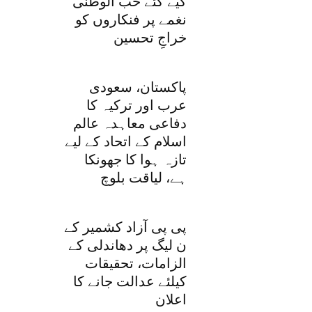
کیے گئے حب الوطنی
نغمے پر فنکاروں کو
خراجِ تحسین
پاکستان، سعودی
عرب اور ترکیہ کا
دفاعی معاہدہ عالم
اسلام کے اتحاد کے لیے
تازہ ہوا کا جھونکا
ہے، لیاقت بلوچ
پی پی آزاد کشمیر کے
ن لیگ پر دھاندلی کے
الزامات، تحقیقات
کیلئے عدالت جانے کا
اعلان