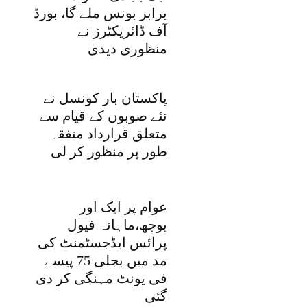
برابر بونس ملے گا، بورڈ
آف ڈائریکٹرز نے
منظوری دیدی
پاکستان بار کونسل نے
نئے صوبوں کے قیام سے
متعلق قرارداد متفقہ
طور پر منظور کر لی
عوام پر ایک اور
بوجھ،ماہانہ فیول
پرائس ایڈجسٹمنٹ کی
مد میں بجلی 75 پیسے
فی یونٹ مہنگی کر دی
گئی