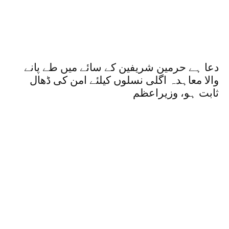
دعا ہے حرمین شریفین کے سائے میں طے پانے
والا معاہدہ اگلی نسلوں کیلئے امن کی ڈھال
ثابت ہو، وزیراعظم