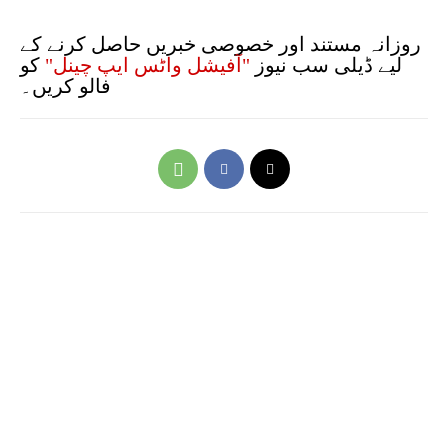
روزانہ مستند اور خصوصی خبریں حاصل کرنے کے
لیے ڈیلی سب نیوز
"آفیشل واٹس ایپ چینل"
کو
فالو کریں۔