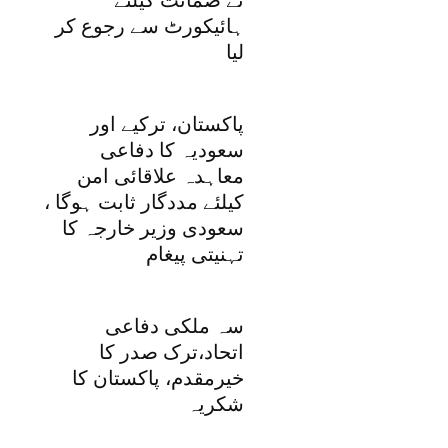
ہائیکورٹ سے رجوع کر
لیا
پاکستان، ترکیے اور
سعودیہ کا دفاعی
معاہدہ علاقائی امن
کیلئے مددگار ثابت ہوگا ،
سعودی وزیر خارجہ کا
تہنیتی پیغام
سہ ملکی دفاعی
اتحاد،ترک صدر کا
خیرمقدم، پاکستان کا
شکریہ