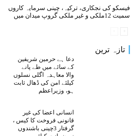
فیسکو کی نجکاری، ترکیہ، چینی سرمایہ کاروں
سمیت 12ملکی و غیر ملکی گروپ میدان میں
تازہ ترین
دعا ہے حرمین شریفین
کے سائے میں طے پانے
والا معاہدہ اگلی نسلوں
کیلئے امن کی ڈھال ثابت
ہو، وزیراعظم
انسانی اعضا کی غیر
قانونی فروخت کا کیس ،
گرفتار 3چینی باشندوں
نے ضمانت کیلئے