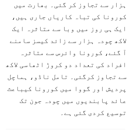
ہزار سے تجاوز کر گئی۔ بھارت میں
کورونا کی تباہ کاریاں جاری ہیں،
ایک ہی روز میں وبا سے متاثرہ ایک
لاکھ چودہ ہزار سے زائد کیسز سامنے
آ گئے، کورونا وائرس سے متاثرہ
افراد کی تعداد دو کروڑ اٹھاسی لاکھ
سے تجاوز کرگئی۔ تامل ناڈو، ہماچل
پردیش اور گووا میں کورونا کیباعث
عائد پابندیوں میں چودہ جون تک
توسیع کردی گئی ہے۔