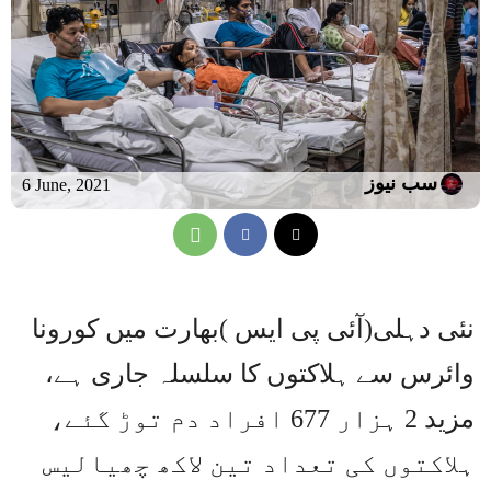
سب نیوز
6 June, 2021
نئی دہلی(آئی پی ایس )بھارت میں کورونا
وائرس سے ہلاکتوں کا سلسلہ جاری ہے،
مزید 2 ہزار 677 افراد دم توڑ گئے،
ہلاکتوں کی تعداد تین لاکھ چھیالیس