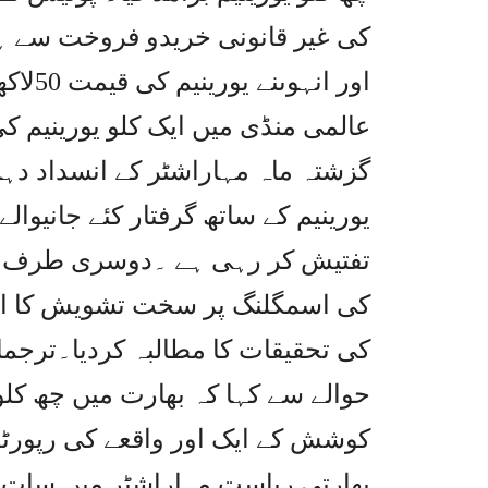
کی غیر قانونی خریدو فروخت سے ہے 
اور ان
گزشتہ ماہ مہاراشٹر کے انسداد 
یورینیم کے ساتھ گرفتار کئے جانیوال
تفتیش کر رہی ہے ۔دوسری طرف پاک
کی اسمگلنگ پر سخت تشویش کا اظہا
کی تحقیقات کا مطالبہ کردیا۔ترجم
حوالے سے کہا کہ بھارت میں چھ کل
کوشش کے ایک اور واقعے کی رپورٹس
بھارتی ریاست مہاراشٹر میں سات