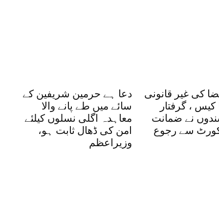
ضا کی غیر قانونی
دعا ہے حرمین شریفین کے
کیس ، گرفتار
سائے میں طے پانے والا
شندوں نے ضمانت
معاہدہ اگلی نسلوں کیلئے
یکورٹ سے رجوع
امن کی ڈھال ثابت ہو،
وزیراعظم