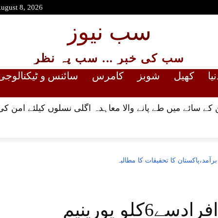
August 8, 2026
سب نیوز
سب کی خبر ... سب پہ نظر
نیا
کھیل
شوبز
کامرس
سائنس و ٹیکنالوجی
کے سائے میں طے پانے والا معاہدہ اگلی نسلوں کیلئے امن کی
بھارت میں مزید سات افرادسے6کلو یورینیم