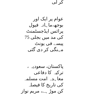
کر لی
عوام پر ایک اور
بوجھ،ماہانہ فیول
پرائس ایڈجسٹمنٹ
کی مد میں بجلی 75
پیسے فی یونٹ
مہنگی کر دی گئی
پاکستان، سعودیہ ،
ترکیہ کا دفاعی
معاہدہ امت مسلمہ
کی تاریخ کا فیصلہ
کن موڑ ہے، مریم نواز