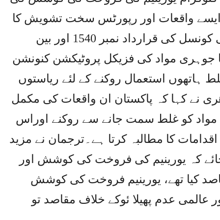
 ایسے واقعات اور رپورٹس سخت تشویش کا
باعث ہیں، اقوام متحدہ کی سلامتی کونسل کی قرارداد نمبر 1540 اور بین
ا جوہری مواد کی فزیکل پروٹیکشن کنونشن
ط ہاتھوں استعمال روکنے کے لئے ریاستوں
ھری نے کہا کہ پاکستان ان واقعات کی مکمل
ی مواد کو غلط سمت جانے سے روکنے اوراس
اقدامات کا مطالبہ کرتا ہے۔ترجمان نے مزید
 جائے کہ یورینیم کی فروخت کی کوشش اور
اصد کیا تھے، یورینیم فروخت کی کوشش
ر عالمی عدم پھیلا ئوکے خلاف مقاصد تو