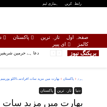
رابطہ کریں
ہماری ٹیم
صفحہ اول
تازہ ترین
پاکستان
د
کالمز
ای پیپر
بریکنگ نیوز
دعا ہے حرمین شریفین 
ہوم
پاکستان
بھارت میں مزید سات افرادسے6کلو یورینیم برآمد،پاکستان کا تحقیقات کا مطالبہ
دنیا
تازہ ترین
پاکستان