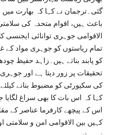
گئی۔ترجمان نے کہا کہ بھارت میں
الاقوامی جوہری توانائی ایجنسی ک
تمام ریاستوں کو جوہری مواد کے غل
کو پابند بناتے ہیں۔زاہد حفیظ چود
تحقیقات پر زور دیتا ہے اور جوہر
کی سکیورٹی کو مضبوط بنانے کیلئے 
کہا کہ اس بات کا بھی سراغ لگایا
اس کے پیچھے کارفرما عناصر کے مق
کہیں بین الاقوامی امن و سلامتی او
نہیں تھے۔