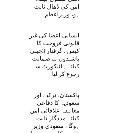
امن کی ڈھال ثابت
ہو، وزیراعظم
انسانی اعضا کی غیر
قانونی فروخت کا
کیس ، گرفتار 3چینی
باشندوں نے ضمانت
کیلئے ہائیکورٹ سے
رجوع کر لیا
پاکستان، ترکیے اور
سعودیہ کا دفاعی
معاہدہ علاقائی امن
کیلئے مددگار ثابت
ہوگا ، سعودی وزیر