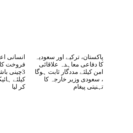
پاکستان، ترکیے اور سعودیہ
انسانی اع
کا دفاعی معاہدہ علاقائی
فروخت کا 
امن کیلئے مددگار ثابت ہوگا
3چینی با
، سعودی وزیر خارجہ کا
کیلئے ہائ
تہنیتی پیغام
کر لیا