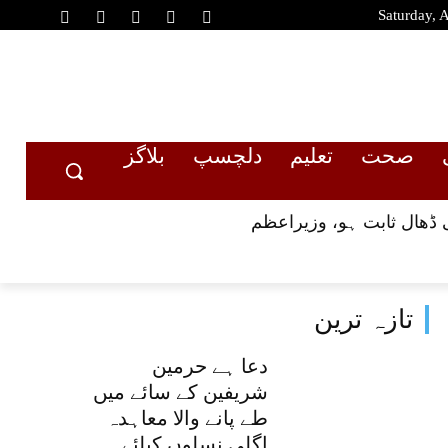
Saturday, 
صحت
تعلیم
دلچسپ
بلاگز
 ڈھال ثابت ہو، وزیراعظم
تازہ ترین
دعا ہے حرمین
شریفین کے سائے میں
طے پانے والا معاہدہ
اگلی نسلوں کیلئے