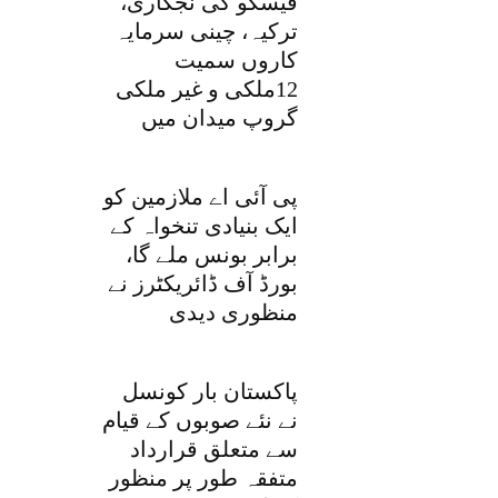
فیسکو کی نجکاری،
ترکیہ، چینی سرمایہ
کاروں سمیت
12ملکی و غیر ملکی
گروپ میدان میں
پی آئی اے ملازمین کو
ایک بنیادی تنخواہ کے
برابر بونس ملے گا،
بورڈ آف ڈائریکٹرز نے
منظوری دیدی
پاکستان بار کونسل
نے نئے صوبوں کے قیام
سے متعلق قرارداد
متفقہ طور پر منظور