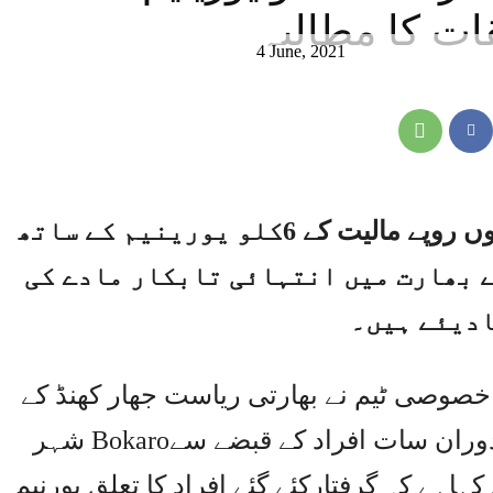
ات کا مطالبہ
4 June, 2021
اسلام آباد/نیو دلی،بھارت میں کروڑوں روپے مالیت کے 6کلو یورینیم کے ساتھ
 بھارت میں انتہائی تابکار مادے کی
ادیئے ہیں۔
صوصی ٹیم نے بھارتی ریاست جھار کھنڈ کے
شہر Bokaroمیں مختلف مقامات پر چھاپوں کے دوران سات افراد کے قبضے سے
کہاہے کہ گرفتارکئے گئے افراد کا تعلق یورنیم