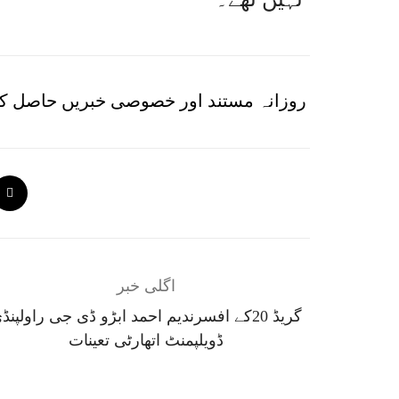
روزانہ مستند اور خصوصی خبریں حاصل کر
اگلی خبر
گریڈ 20کے افسرندیم احمد ابڑو ڈی جی راولپنڈ
ڈویلپمنٹ اتھارٹی تعینات