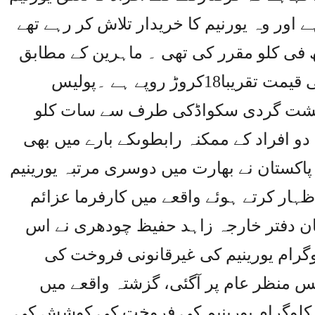
اور وہ یورنیم کا خریدار تلاش کر رہے تھے
ہوںنے یورینیم کی قیمت 50لاکھ فی کلو مقرر کی تھی ۔ ماہرین کے مطابق
عالمی منڈی میں ایک کلو یورینیم کی قیمت تقریبا18کروڑ روپے ہے ۔پولیس
دہشت گردی سکواڈکی طرف سے سات کلو
ے دو افراد کے ممکنہ رابطوںکے بارے میں بھی
ستان نے بھارت میں دوسری مرتبہ یورینیم
ر کرتے ہوئے واقعے میں کارفرما عزائم
ان دفتر خارجہ زاہد حفیظ چودھری نے اس
وگرام یورینیم کی غیرقانونی فروخت کی
 منظر عام پر آگئی، گزشتہ واقعے میں
 کلوگرام یورینیم کی فروخت کی کوشش کی