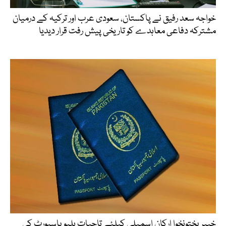
خواجہ سعد رفیق نے پاکستان، سعودی عرب اور ترکیہ کے درمیان
مشترکہ دفاعی معاہدے کو تاریخی پیش رفت قرار دیدیا
خیبرپختونخوا ارکان اسمبلی کیلئے تاحیات بلیو پاسپورٹ کی