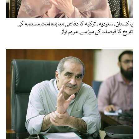
پاکستان، سعودیہ ، ترکیہ کا دفاعی معاہدہ امت مسلمہ کی
تاریخ کا فیصلہ کن موڑ ہے، مریم نواز