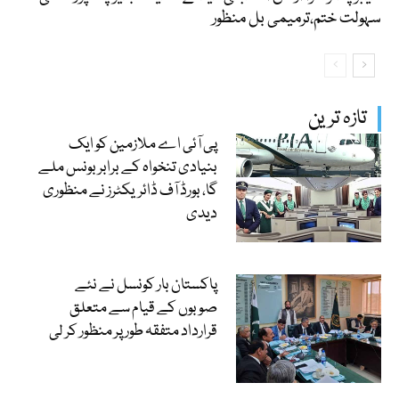
سہولت ختم،ترمیمی بل منظور
تازہ ترین
پی آئی اے ملازمین کو ایک
بنیادی تنخواہ کے برابر بونس ملے
گا، بورڈ آف ڈائریکٹرز نے منظوری
دیدی
پاکستان بار کونسل نے نئے
صوبوں کے قیام سے متعلق
قرارداد متفقہ طور پر منظور کر لی