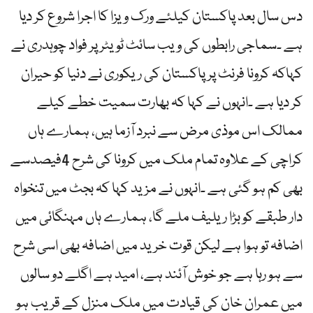
دس سال بعد پاکستان کیلئے ورک ویزا کا اجرا شروع کر دیا
ہے ۔سماجی رابطوں کی ویب سائٹ ٹویٹر پر فواد چوہدری نے
کہاکہ کرونا فرنٹ پر پاکستان کی ریکوری نے دنیا کو حیران
کر دیا ہے ۔انہوں نے کہا کہ بھارت سمیت خطے کیلے
ممالک اس موذی مرض سے نبرد آزما ہیں، ہمارے ہاں
کراچی کے علاوہ تمام ملک میں کرونا کی شرح 4فیصدسے
بھی کم ہو گئی ہے ۔انہوں نے مزید کہا کہ بجٹ میں تنخواہ
دار طبقے کو بڑا ریلیف ملے گا، ہمارے ہاں مہنگائی میں
اضافہ تو ہوا ہے لیکن قوت خرید میں اضافہ بھی اسی شرح
سے ہو رہا ہے جو خوش آئند ہے، امید ہے اگلے دو سالوں
میں عمران خان کی قیادت میں ملک منزل کے قریب ہو