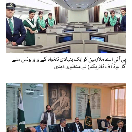
پی آئی اے ملازمین کو ایک بنیادی تنخواہ کے برابر بونس ملے
گا، بورڈ آف ڈائریکٹرز نے منظوری دیدی