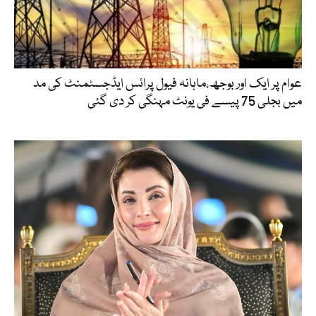
عوام پر ایک اور بوجھ،ماہانہ فیول پرائس ایڈجسٹمنٹ کی مد
میں بجلی 75 پیسے فی یونٹ مہنگی کر دی گئی