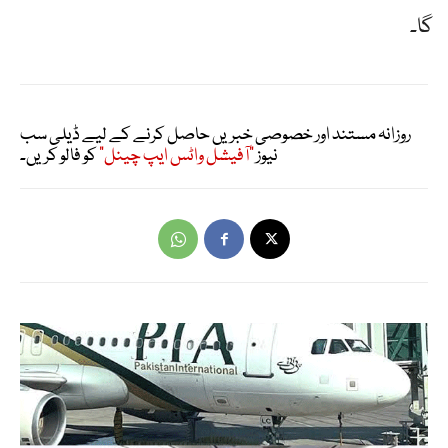
گا۔
روزانہ مستند اور خصوصی خبریں حاصل کرنے کے لیے ڈیلی سب
نیوز
"آفیشل واٹس ایپ چینل"
کو فالو کریں۔