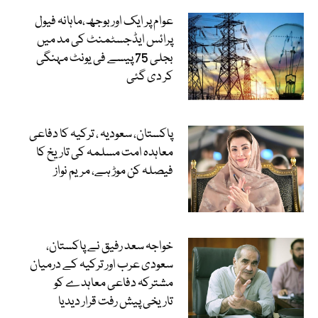
عوام پر ایک اور بوجھ،ماہانہ فیول
پرائس ایڈجسٹمنٹ کی مد میں
بجلی 75 پیسے فی یونٹ مہنگی
کر دی گئی
پاکستان، سعودیہ ، ترکیہ کا دفاعی
معاہدہ امت مسلمہ کی تاریخ کا
فیصلہ کن موڑ ہے، مریم نواز
خواجہ سعد رفیق نے پاکستان،
سعودی عرب اور ترکیہ کے درمیان
مشترکہ دفاعی معاہدے کو
تاریخی پیش رفت قرار دیدیا