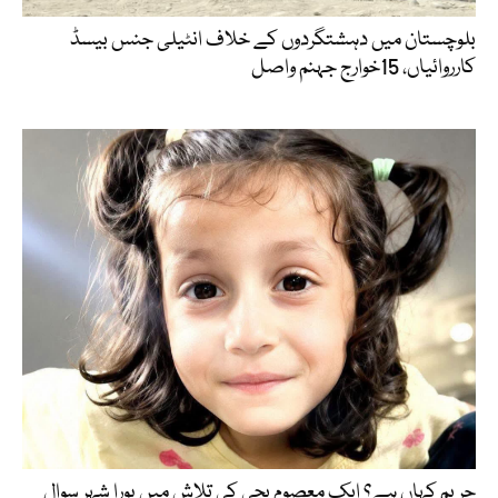
بلوچستان میں دہشتگردوں کے خلاف انٹیلی جنس بیسڈ
کارروائیاں، 15خوارج جہنم واصل
حریم کہاں ہے؟ ایک معصوم بچی کی تلاش میں پورا شہر سوال