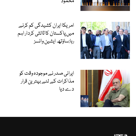
محمود
امریکا ایران کشیدگی کم کرنے
میں پاکستان کا ثالثی کردار اہم
رہا:ساؤتھ ایشین وائسز
ایرانی صدر نے موجودہ وقت کو
مذاکرات کے لئے بہترین قرار
دے دیا