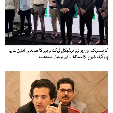
کامسٹیک اور ریوائیو میڈیکل ٹیکنالوجیز کا صنعتی انٹرن شپ
پروگرام شروع، 5 ممالک کے نوجوان منتخب