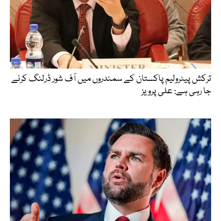
ترکش پیٹرولیم پاکستان کے سمندروں میں آف شور ڈرلنگ کرنے
جا رہی ہے: علی پرویز