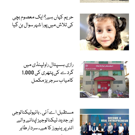
حریم کہاں ہے؟ ایک معصوم بچی
کی تلاش میں پورا شہر سوال بن گیا
رازی ہسپتال راولپنڈی میں
گردے کی پتھری کی 1,000
کامیاب سرجریز مکمل
مستقبل اے آئی ، بائیوٹیکنالوجی
اور جدید ٹیکنالوجیز اپنانے والے
انٹرپرینیورز کا ھے۔ سردار طاہر