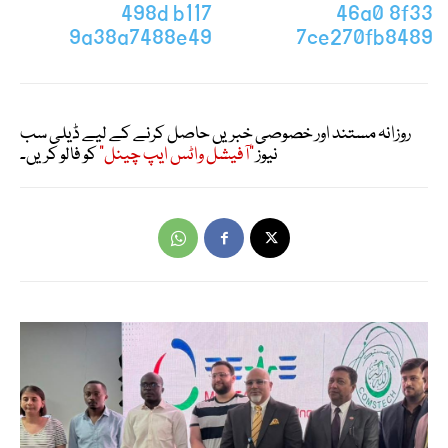
روزانہ مستند اور خصوصی خبریں حاصل کرنے کے لیے ڈیلی سب
نیوز
"آفیشل واٹس ایپ چینل"
کو فالو کریں۔