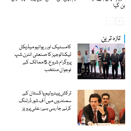
بن گیا
تازہ ترین
کامسٹیک اور ریوائیو میڈیکل
ٹیکنالوجیز کا صنعتی انٹرن شپ
پروگرام شروع، 5 ممالک کے
نوجوان منتخب
ترکش پیٹرولیم پاکستان کے
سمندروں میں آف شور ڈرلنگ
کرنے جا رہی ہے: علی پرویز