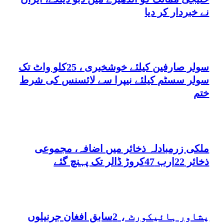
نے خبردار کر دیا
سولر صارفین کیلئے خوشخبری ، 25کلو واٹ تک
سولر سسٹم کیلئے نیپرا سے لائسنس کی شرط
ختم
ملکی زرمبادلہ ذخائر میں اضافہ، مجموعی
ذخائر 22ارب 47کروڑ ڈالر تک پہنچ گئے
پشاور ہائیکورٹ ، 2سابق افغان جرنیلوں