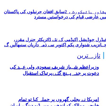
پشاور ہائیکورٹ ، 2سابق افغان جرنیلوں کی پاکستان
یں عارضی قیام کی درخواستیں مسترد
یڈرل جوڈیشل اکیڈمی کے نئے ڈائریکٹر جنرل مقرر،
ہانزیب شنواری یکم اکتوبر سے ذمہ داریاں سنبھالیں گے
تازہ ترین
وزیراعظم شہباز شریف سعودی ولی عہد کی
دعوت پر جدہ پہنچ گئے ،پرتپاک استقبال
امریکا نے بجلی گھروں پر حملہ کیا تو تمام
خلیجی ممالک کو اندھیرے میں ڈبو دینگے، ایران