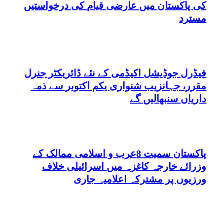
کی پاکستان میں عارضی قیام کی درخواستیں
مسترد
فیڈرل جوڈیشل اکیڈمی کے نئے ڈائریکٹر جنرل
مقرر، جہانزیب شنواری یکم اکتوبر سے ذمہ
داریاں سنبھالیں گے
پاکستان سمیت 8عرب و اسلامی ممالک کے
وزرائے خارجہ کاغزہ میں اسرائیلی خلاف
ورزیوں پر مشترکہ اعلامیہ جاری