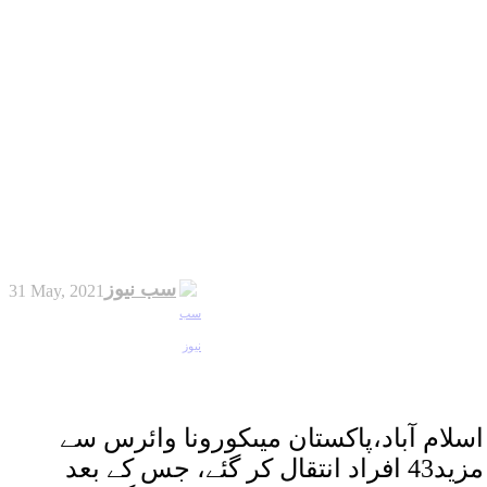
سب نیوز
31 May, 2021
اسلام آباد،پاکستان میںکورونا وائرس سے
مزید43 افراد انتقال کر گئے، جس کے بعد