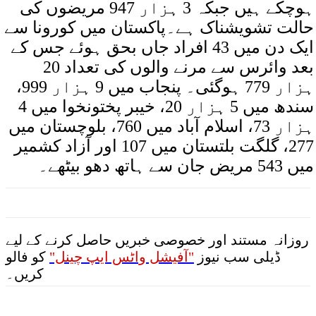
ہوچکے ہیں جبکہ 3 ہزار 947 مریضوں کی
حالت تشویشناک ہے۔پاکستان میں کورونا سے
ایک دن میں 43 افراد جاں بحق ہوئے جس کے
بعد وائرس سے مرنے والوں کی تعداد 20
ہزار 779 ہوگئی۔ پنجاب میں 9 ہزار 999،
سندھ میں 5 ہزار 20، خیبر پختونخوا میں 4
ہزار 73، اسلام آباد میں 760، بلوچستان میں
277، گلگت بلتستان میں 107 اور آزاد کشمیر
میں 543 مریض جان سے ہاتھ دھو بیٹھے۔
روزانہ مستند اور خصوصی خبریں حاصل کرنے کے لیے
ڈیلی سب نیوز
"آفیشل واٹس ایپ چینل"
کو فالو
کریں۔