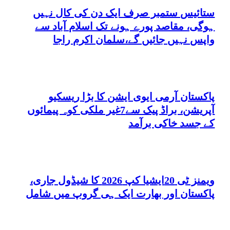
ستائیس ستمبر صرف ایک دن کی کال نہیں
ہوگی، مقاصد پورے ہونے تک اسلام آباد سے
واپس نہیں جائیں گے،سلمان اکرم راجا
پاکستان آرمی ایوی ایشن کا بڑا ریسکیو
آپریشن، براڈ پیک سے7غیر ملکی کوہ پیمائوں
کے جسد خاکی برآمد
ویمنز ٹی 20ایشیا کپ 2026 کا شیڈول جاری،
پاکستان اور بھارت ایک ہی گروپ میں شامل