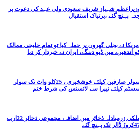
زیراعظم شہباز شریف سعودی ولی عہد کی دعوت پر
دہ پہنچ گئے ،پرتپاک استقبال
مریکا نے بجلی گھروں پر حملہ کیا تو تمام خلیجی ممالک
و اندھیرے میں ڈبو دینگے، ایران نے خبردار کر دیا
سولر صارفین کیلئے خوشخبری ، 25کلو واٹ تک سولر
سٹم کیلئے نیپرا سے لائسنس کی شرط ختم
ملکی زرمبادلہ ذخائر میں اضافہ، مجموعی ذخائر 22ارب
ڑ ڈالر تک پہنچ گئے