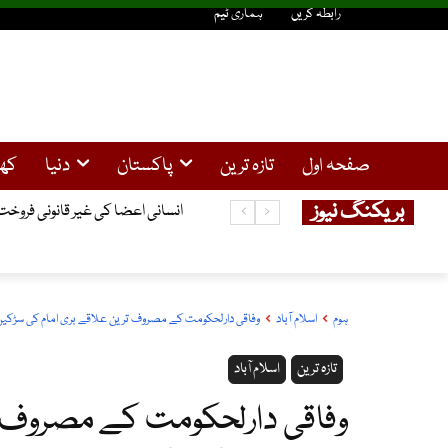
رابطہ کریں
ہماری ٹیم
صفحہ اول
تازہ ترین
پاکستان
دنیا
کھ
بریکنگ نیوز
انسانی اعضا کی غیر قانونی فروخت کا کیس ، گرفتار 3چینی باشندوں نے ضم
ہوم
اسلام آباد
وفاقی دارلحکومت کے مصروف ترین علاقے بری امام کی سڑکیں
تازہ ترین
اسلام آباد
وفاقی دارلحکومت کے مصروف ت