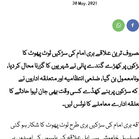
30 May, 2021
مصروف ترین علاقے بری امام کی سڑکیں ٹوٹ پھوٹ کا
کوں پر کھڑے گندے پانی نے شہریوں کا گزرنا محال کر دیا،
معمول بن گیا، ضلعی انتظامیہ اور متعلقہ اداروں نے
ے کہ سڑکوں پر بنے کھڈے کسی وقت بھی جان لیوا حادثے کا
علقہ ادارے معاملے کا نوٹس لیں۔
 بری امام کی سڑکیں بری طرح ٹوٹ پھوٹ کا شکار ہو گئی
 مسلسل خاموشی سے اہل علاقہ کے باسیوں کی امیدوں پر