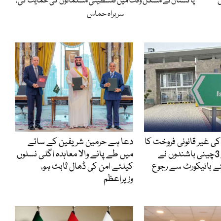
ں
پاکستان نے مشکل وقت میں فلسطینی مسلمانوں کی حمایت کی،
سربراہ حماس
ی غیر قانونی فروخت کا
دعا ہے حرمین شریفین کے سائے
کیس ، گرفتار 3چینی باشندوں نے
میں طے پانے والا معاہدہ اگلی نسلوں
 ہائیکورٹ سے رجوع
کیلئے امن کی ڈھال ثابت ہو،
وزیراعظم