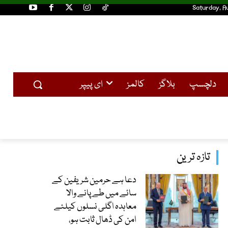
Saturday, A
دلچسپ
بلاگز
کالمز
ای پیپر
تازہ ترین
دعا ہے حرمین شریفین کے
سائے میں طے پانے والا
معاہدہ اگلی نسلوں کیلئے
امن کی ڈھال ثابت ہو،