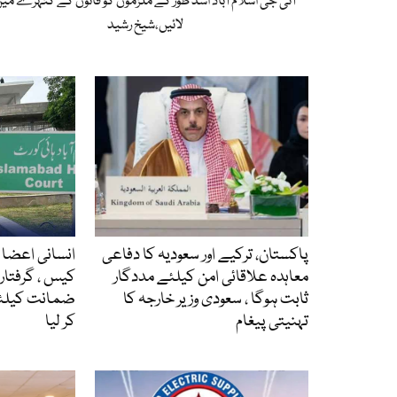
آئی جی اسلام آباد اسد طور کے ملزموں کو قانون کے کٹہرے می
لائیں،شیخ رشید
پاکستان، ترکیے اور سعودیہ کا دفاعی
انسانی اعضا ک
معاہدہ علاقائی امن کیلئے مددگار
ثابت ہوگا ، سعودی وزیر خارجہ کا
ضمانت کیلئے
تہنیتی پیغام
کر لیا