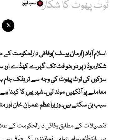
ٹوٹ پھوٹ کا شکار
سب نیوز
اسلام آباد (ارمان یوسف )وفاقی دارلحکومت کے 
شکار،روڈ ز پر دو ،دو فٹ تک گہرے کھڈے اور سڑ
سڑکوں کی ٹوٹ پھوٹ کی وجہ سے ٹریفک جام ہونا
معاملے پر آنکھیں موند لیں، شہریوں کا کہنا ہ
سبب بن سکتے ہیں، وزیراعظم عمران خان اور مت
تفصیلات کے مطابق وفاقی دارالحکومت کے علاقہ
ہیں ،انتظامیہ اور عوامی نمائندوں کی طرف سے