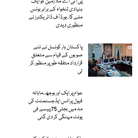
پی آئی اے ملازمین کو ایک
بنیادی تنخواہ کے برابر بونس
ملے گا، بورڈ آف ڈائریکٹرز نے
منظوری دیدی
پاکستان بار کونسل نے نئے
صوبوں کے قیام سے متعلق
قرارداد متفقہ طور پر منظور کر
لی
عوام پر ایک اور بوجھ،ماہانہ
فیول پرائس ایڈجسٹمنٹ کی
مد میں بجلی 75 پیسے فی
یونٹ مہنگی کر دی گئی