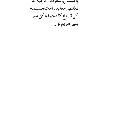
پاکستان، سعودیہ ، ترکیہ کا
دفاعی معاہدہ امت مسلمہ
کی تاریخ کا فیصلہ کن موڑ
ہے، مریم نواز