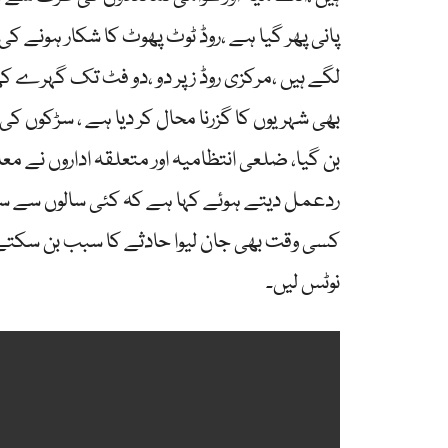
پانی پھر گیا ہے ،روڈ ٹوٹ پھوٹ کا شکار ہونے 
لگے ہیں ،مرکزی روڈ ز پر دو ،دو فٹ تک گہر
بھی شہریوں کا گزرنا محال کر دیا ہے ، سڑکوں
بن گیا، ضلعی انتظامیہ اور متعلقہ اداروں نے م
ردعمل دیتے ہوئے کہا ہے کہ کئی سالوں سے س
کسی وقت بھی جان لیوا حادثے کا سبب بن سکتے 
نوٹس لیں۔