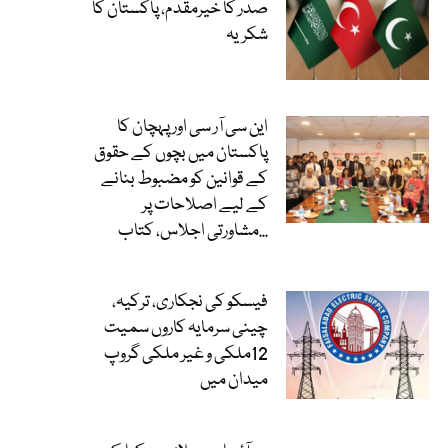
صدر کا خیرمقدم، پاکستان کا
شکریہ
این سی آر سی اور پہچان کا
پاکستان میں بچوں کے حقوق
کے قوانین کو مضبوط بنانے
کے لیے اصلاحات پر
مشاورتی اجلاس، کتاب...
فیسکو کی نجکاری، ترکیہ،
چینی سرمایہ کاروں سمیت
12ملکی و غیر ملکی گروپ
میدان میں