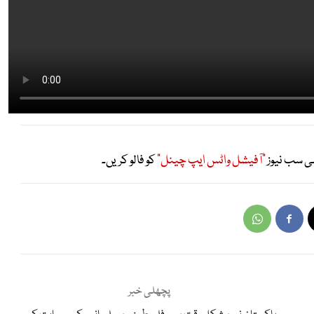
ی سب نیوز
"آفیشل واٹس ایپ چینل"
کو فالو کریں۔
پچھلی خبر