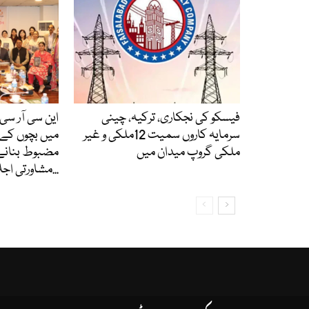
فیسکو کی نجکاری، ترکیہ، چینی
این سی آر سی 
سرمایہ کاروں سمیت 12ملکی و غیر
میں بچوں کے 
ملکی گروپ میدان میں
مضبوط بنانے
مشاورتی اجلاس، کتاب...