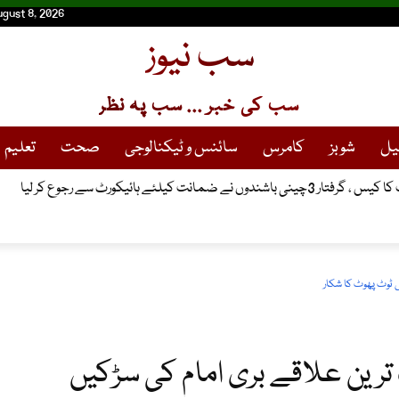
ugust 8, 2026
سب نیوز
سب کی خبر ... سب پہ نظر
یل
شوبز
کامرس
سائنس و ٹیکنالوجی
صحت
تعلیم
انت کیلئے ہائیکورٹ سے رجوع کر لیا
 ٹوٹ پھوٹ کا شکار
رین علاقے بری امام کی سڑکیں