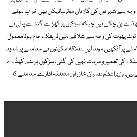
کی وجہ سے شہریوں کی گاڑیاں موٹرسائیکل بھی خراب ہونے
ے کھڈے بن چکے ہیں جبکہ سڑکوں پر کھڑے گندے پانی نے
 کی ٹوٹ پھوٹ کی وجہ سے علاقے میں ٹریفک جام ہونامعمول
عاملے پر آنکھیں موند لیں۔علاقہ مکینوں نے معاملے پر شدید
ٹک کی تعمیر و مرمت نہیں کی گئی، سڑکوں پر بنے کھڈے
ہیں، وزیراعظم عمران خان اور متعلقہ ادارے معاملے کا