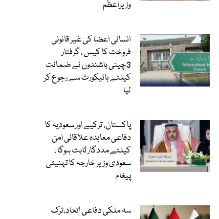
وزیراعظم
انسانی اعضا کی غیر قانونی
فروخت کا کیس ، گرفتار
3چینی باشندوں نے ضمانت
کیلئے ہائیکورٹ سے رجوع کر
لیا
پاکستان، ترکیے اور سعودیہ کا
دفاعی معاہدہ علاقائی امن
کیلئے مددگار ثابت ہوگا ،
سعودی وزیر خارجہ کا تہنیتی
پیغام
سہ ملکی دفاعی اتحاد،ترک