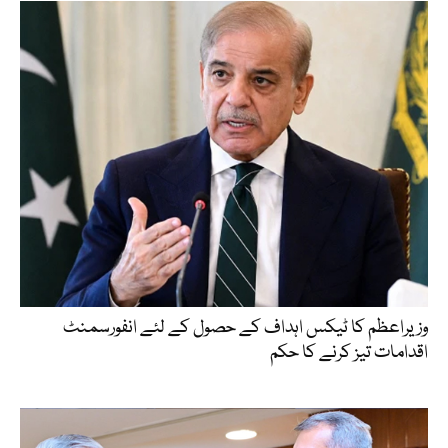
وزیراعظم کا ٹیکس اہداف کے حصول کے لئے انفورسمنٹ
اقدامات تیز کرنے کا حکم