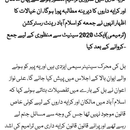
اور کرایہ داروں کا دیرینہ مطالبہ پورا ہوگا، ان خیالات کا
اظہار انہوں نے جمعہ کو اسلام آباد رینٹ رسٹرکشن
(ترمیمی)ایکٹ 2020 سینیٹ سے منظوری کے لیے جمع
کروانے کے بعد کیا-
بل کی محرک سینیٹر سیمی ایزدی ہیں اور یہ پیر کو ہونے
والے ایوان بالا کے اجلاس میں پیش کیا جائے گا، علی نواز
اعوان نے بل کے بارے میں تفصیلات بتاتے ہوئے کہا کہ
اسلام آباد میں مالکان اور کرایہ داروں کے لیے کوئی خاص
قانون موجود نہیں تھا جس کی وجہ سے مسائل جنم لے
رہے تھے اور پرانے قانون قانون کرایہ داری میں ترامیم کی اشد