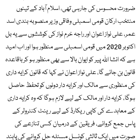
ضرورت محسوس کی جارہی تھی، اسلام آباد کے تینوں
منتخب ارکان قومی اسمبلی وفاقی وزیر منصوبہ بندی اسد
عمر، علی نواز اعوان اور راجہ خرم نواز کی کوششوں سے یہ بل
اکتوبر 2020 میں قومی اسمبلی سے منظور ہوا اور اب امید
ہے کہ انشا اللہ پیر کو ایوان بالا سے بھی منظور ہو کر باقاعدہ
قانون بن جائے گا، علی نواز اعوان نے کہا کہ قانون کرایہ داری
کی منظوری سے مالک اور کرایہ دار دونوں کو تحفظ حاصل
ہوگا، کرایہ دار اور مالک کے لیے لازم ہوگا کہ وہ کرایہ داری
کے معاہدے کی کاپی ریکارڈ کے لیے رینٹ کنٹرولر کے
پاس جمع کروائے، فریقین کے درمیان کسی تنازعے کی
صورت میں ایک ثالثی کونسل مسئلہ حل کروانے کی پابند