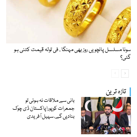
سونا مسلسل پانچویں روز بھی مہنگا ، فی تولہ قیمت کتنی ہو
گئی؟
تازہ ترین
بانی سے ملاقات نہ ہوئی تو
جمعرات کو پورا پاکستان ڈی چوک
بنادیں گے، سہیل آفریدی