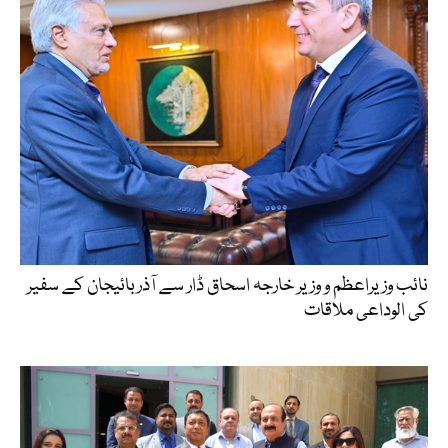
نائب وزیراعظم و وزیر خارجہ اسحاق ڈار سے آذربائیجان کے سفیر
کی الوداعی ملاقات