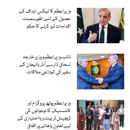
وزیراعظم کا ٹیکس اہداف کے
حصول کے لئے انفورسمنٹ
اقدامات تیز کرنے کا حکم
نائب وزیراعظم و وزیر خارجہ
اسحاق ڈار سے آذربائیجان کے
سفیر کی الوداعی ملاقات
وزیراعظم یوتھ پروگرام اور
کامسٹیک کا نوجوانوں کی
ڈیجیٹل تربیت و بااختیاری کے
لیے تعاون بڑھانے پر اتفاق