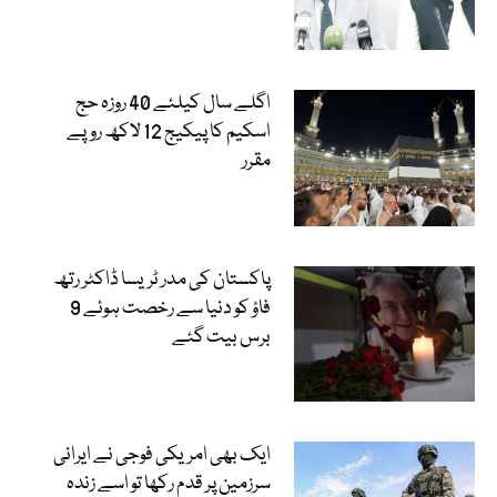
اگلے سال کیلئے 40 روزہ حج
اسکیم کا پیکیج 12 لاکھ روپے
مقرر
پاکستان کی مدر ٹریسا ڈاکٹر رتھ
فاؤ کو دنیا سے رخصت ہوئے 9
برس بیت گئے
ایک بھی امریکی فوجی نے ایرانی
سرزمین پر قدم رکھا تو اسے زندہ