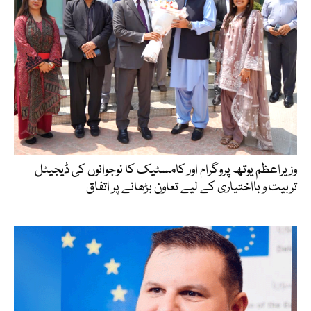
وزیراعظم یوتھ پروگرام اور کامسٹیک کا نوجوانوں کی ڈیجیٹل
تربیت و بااختیاری کے لیے تعاون بڑھانے پر اتفاق