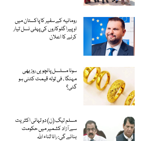
رومانیہ کے سفیر کا پاکستان میں
اوپیرا گلوکاروں کی پہلی نسل تیار
کرنے کا اعلان
سونا مسلسل پانچویں روز بھی
مہنگا ، فی تولہ قیمت کتنی ہو
گئی؟
مسلم لیگ (ن) دو تہائی اکثریت
سے آزاد کشمیر میں حکومت
بنائے گی: رانا ثناء اللہ